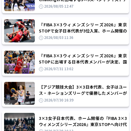
ーム『Team TOKYO 2026』の4名が決定
2026/08/05 12:47
『FIBA 3×3ウィメンズシリーズ2026』東京
STOPで女子日本代表が3位入賞、ホーム開催の
STOPで他チーム所属の日本人選手も大健闘
2026/08/03 11:36
『FIBA 3×3ウィメンズシリーズ2026』東京
STOPに出場する日本代表メンバーが決定、国
内ランキング1位の田中平和らが選出
2026/07/31 13:02
【アジア競技大会】3×3日本代表、女子はユー
ス・ネーションズリーグで優勝したメンバーが
中心、男子は大学生メインのメンバー構成に
2026/07/30 16:39
3×3女子日本代表、ホーム開催の『FIBA 3×3
ウィメンズシリーズ2026』東京STOPへ向け代
表候補5名を発表