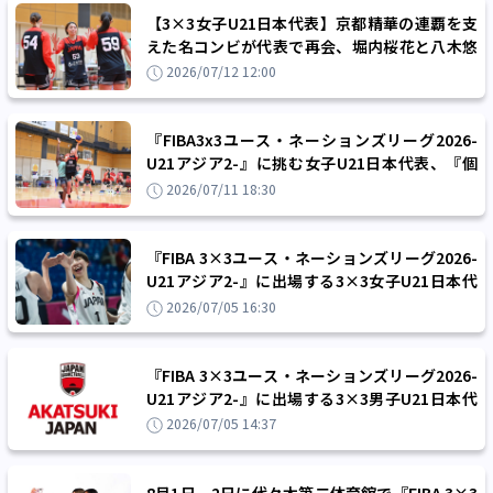
【3×3女子U21日本代表】京都精華の連覇を支
えた名コンビが代表で再会、堀内桜花と八木悠
香の「阿吽の呼吸」で優勝へ
2026/07/12 12:00
『FIBA3x3ユース・ネーションズリーグ2026-
U21アジア2-』に挑む女子U21日本代表、『個
の融合』で総合優勝を目指す
2026/07/11 18:30
『FIBA 3×3ユース・ネーションズリーグ2026-
U21アジア2-』に出場する3×3女子U21日本代
表、八木悠香や堀内桜花ら5名が選出
2026/07/05 16:30
『FIBA 3×3ユース・ネーションズリーグ2026-
U21アジア2-』に出場する3×3男子U21日本代
表、北海道の内藤ら5名が選出
2026/07/05 14:37
8月1日、2日に代々木第二体育館で『FIBA 3×3