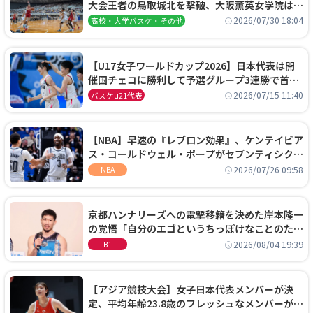
大会王者の鳥取城北を撃破、大阪薫英女学院は岐
阜女子に完勝、大会3日目試合結果
2026/07/30 18:04
高校・大学バスケ・その他
【U17女子ワールドカップ2026】日本代表は開
催国チェコに勝利して予選グループ3連勝で首位
通過！準々決勝の相手はエジプトに決定
2026/07/15 11:40
バスケu21代表
【NBA】早速の『レブロン効果』、ケンテイビア
ス・コールドウェル・ポープがセブンティシクサ
ーズに1年契約で加入
2026/07/26 09:58
NBA
京都ハンナリーズへの電撃移籍を決めた岸本隆一
の覚悟「自分のエゴというちっぽけなことのため
に、京都に来たわけではない」
2026/08/04 19:39
B1
【アジア競技大会】女子日本代表メンバーが決
定、平均年齢23.8歳のフレッシュなメンバーが日