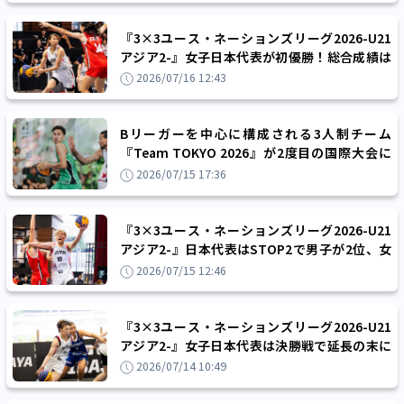
『3×3ユース・ネーションズリーグ2026-U21
アジア2-』女子日本代表が初優勝！総合成績は
1位と20ポイント差の2位で3日目を終える
2026/07/16 12:43
Bリーガーを中心に構成される3人制チーム
『Team TOKYO 2026』が2度目の国際大会に
挑む、長谷川比源と江原信太朗が再選
2026/07/15 17:36
『3×3ユース・ネーションズリーグ2026-U21
アジア2-』日本代表はSTOP2で男子が2位、女
子が3位とダブル表彰台入りを達成
2026/07/15 12:46
『3×3ユース・ネーションズリーグ2026-U21
アジア2-』女子日本代表は決勝戦で延長の末に
敗れSTOP1を2位でフィニッシュ
2026/07/14 10:49