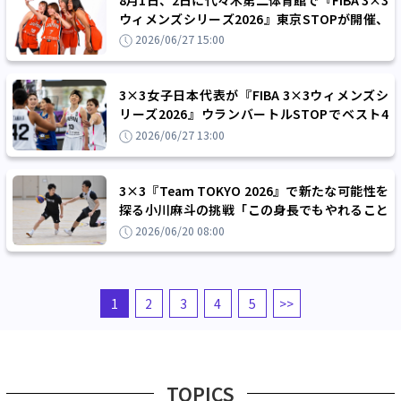
ウィメンズシリーズ2026』東京STOPが開催、
入場券は7月1日から一般販売が開始！
2026/06/27 15:00
3×3女子日本代表が『FIBA 3×3ウィメンズシ
リーズ2026』ウランバートルSTOPでベスト4
入り、前田HC「少しずつ成果に繋がっている」
2026/06/27 13:00
3×3『Team TOKYO 2026』で新たな可能性を
探る小川麻斗の挑戦「この身長でもやれること
を証明したい」
2026/06/20 08:00
1
2
3
4
5
>>
TOPICS