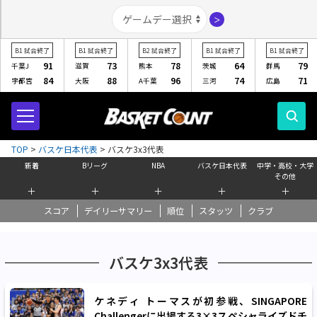
＞
B1
試合終了
B1
試合終了
B2
試合終了
B1
試合終了
B1
試合終了
91
73
78
64
79
千葉J
滋賀
熊本
茨城
群馬
84
88
96
74
71
宇都宮
大阪
A千葉
三河
広島
TOP
>
バスケ日本代表
>
バスケ3x3代表
新着
Bリーグ
NBA
バスケ日本代表
中学・高校・大学
その他
＋
＋
＋
＋
＋
スコア
デイリーサマリー
順位
スタッツ
クラブ
バスケ3x3代表
ケネディ トーマスが初参戦、SINGAPORE
Challengerに出場する3×3スペシャライズドチ