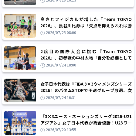
2026/07/28 16:13
高さとフィジカルが増した『Team TOKYO
2026』、長谷川比源は「失点を抑えられれば勝
てる」と自信
2026/07/25 08:00
2度目の国際大会に挑む『Team TOKYO
2026』、初参戦の中村太地「自分を必要として
くれる場所でプレーできることは幸せ」
2026/07/24 18:00
女子日本代表は『FIBA 3×3ウィメンズシリーズ
2026』のバタムSTOPで予選グループ敗退、次
戦の東京開催で巻き返しを図る
2026/07/24 16:31
『3×3ユース・ネーションズリーグ2026-U21
アジア2-』女子日本代表が総合優勝！U23ワー
ルドカップへの出場権を獲得
2026/07/20 13:55