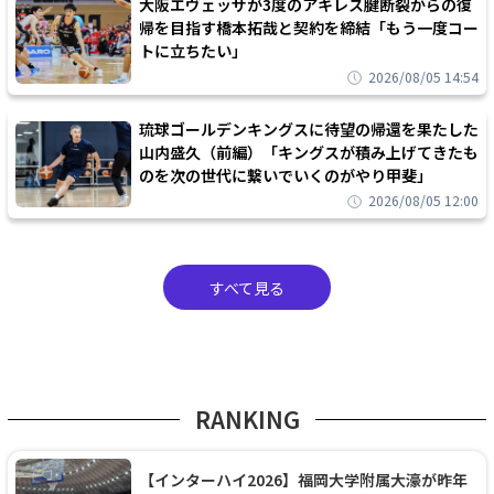
大阪エヴェッサが3度のアキレス腱断裂からの復
帰を目指す橋本拓哉と契約を締結「もう一度コー
トに立ちたい」
2026/08/05 14:54
琉球ゴールデンキングスに待望の帰還を果たした
山内盛久（前編）「キングスが積み上げてきたも
のを次の世代に繋いでいくのがやり甲斐」
2026/08/05 12:00
すべて見る
RANKING
【インターハイ2026】福岡大学附属大濠が昨年