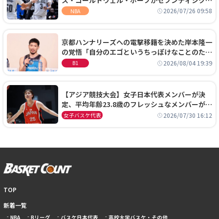
ーズに1年契約で加入
2026/07/26 09:58
NBA
京都ハンナリーズへの電撃移籍を決めた岸本隆一
の覚悟「自分のエゴというちっぽけなことのため
に、京都に来たわけではない」
2026/08/04 19:39
B1
【アジア競技大会】女子日本代表メンバーが決
定、平均年齢23.8歳のフレッシュなメンバーが日
本開催の大舞台で頂点を狙う
2026/07/30 16:12
女子バスケ代表
TOP
新着一覧
NBA
Bリーグ
バスケ日本代表
高校大学バスケ・その他