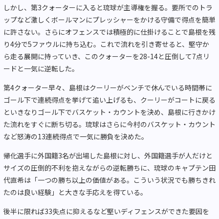
しかし、第3クォーターに入ると琉球が主導権を握る。要所でのトラ
ップなど激しくボールマンにプレッシャーをかける守備で得点を簡単
に許さない。さらにオフェンスでは積極的に仕掛けることで島根を残
り4分で5ファウルに持ち込む。これで流れを引き寄せると、堅守か
ら走る展開に持っていき、このクォーターを28-14と圧倒して7点リ
ードと一気に逆転した。
第4クォーター早々、島根はクーリーがベンチで休んでいる時間帯に
ゴール下で連続得点を挙げて追い上げるも、クーリーがコートに戻る
といきなりゴール下でバスケット・カウントを決め、島根に行きかけ
た流れをすぐに断ち切る。琉球はさらに今村のバスケット・カウント
など怒涛の13連続得点で一気に勝負を決めた。
帰化選手に外国籍3名が出場した島根に対し、外国籍選手が人だけと
サイズの圧倒的不利を抱えながらの逆転勝ちに、琉球のキャプテン田
代直希は「一つの勝ち以上の価値がある。こういう状況でも勝ちきれ
たのは良い経験」と大きな手応えを得ている。
後半に限れば33失点に抑えるなど堅いディフェンスができた要因を