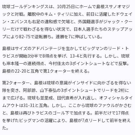
琉球ゴールデンキングスは、10月25日にホームで島根スサノオマジ
ックと対戦。離脱中のキム・ティリに加え、前日に活躍したドウェイ
ン・エバンスも右足の違和感で欠場と、外国籍選手がジャック・クー
リーだけで戦わざるを得ない状況で、日本人選手たちのステップアッ
プにより82-75で逆転勝ち。連勝を7に伸ばしている。
島根はサイズのアドバンテージを生かしてビッグマンのリード・ト
ラビスが開始3分半で8得点を挙げ、13-4と先行する。しかし、琉球
も岸本隆一の連続得点、今村佳太の3ポイントシュートなどで反撃。
島根の22-20と互角で第1クォーターを終える。
第2クォーター、島根は琉球の意識がインサイドに向かざるを得ない
隙を突き、阿部諒、山下泰弘の3ポイントシュートでリードを2桁に
まで広げる。琉球も並里成、田代直希が入れ返し、オフィシャルタイ
ムアウトは31-31と互角。しかし、ここから琉球のファウルがかさむ
と、島根は再びトラビスのゴール下で加点する。前半だけで17得点
を挙げたビッグマンの活躍により、島根が7点リードして前半を終え
た。