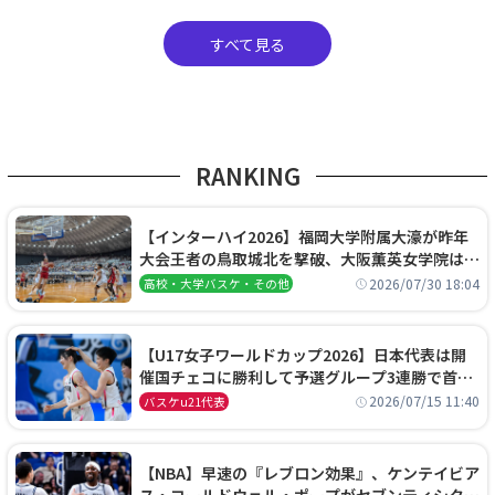
すべて見る
RANKING
【インターハイ2026】福岡大学附属大濠が昨年
大会王者の鳥取城北を撃破、大阪薫英女学院は岐
阜女子に完勝、大会3日目試合結果
2026/07/30 18:04
高校・大学バスケ・その他
【U17女子ワールドカップ2026】日本代表は開
催国チェコに勝利して予選グループ3連勝で首位
通過！準々決勝の相手はエジプトに決定
2026/07/15 11:40
バスケu21代表
【NBA】早速の『レブロン効果』、ケンテイビア
ス・コールドウェル・ポープがセブンティシクサ