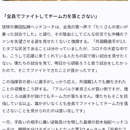
「全員でファイトしてチーム力を落とさない」
琉球の藤田弘輝ヘッドコーチは、会見の第一声で「たくさんの思いが
乗った試合でした」と語り、その理由としてどんな状況でも沖縄のフ
ァンを失望させる姿を見せたくないと強調する。「外国籍選手が1人
とタフな状況であることは分かっていましたが、コロナの大変な中で
も、こうして応援に来てくれている人たちの前で弱い試合を見せたく
ない。僕たちの試合を見て、明日から頑張ろうと思う試合をしたかっ
たので、そこでファイトできたことが良かったです」
この指揮官の思いに選手がしっかり応え、外国籍1人でも勝ちきれた
ことの収穫をこう評する。「アルバルク東京さんが良い例ですが、強
いところは選手が抜けてもチーム力が落ちません。僕たちもそこを目
指している以上、誰かがいなくとも全員でファイトしてチーム力を落
とさないことを見せられたのは良い兆しです」
一方、手負いの相手に痛い逆転負けを喫した島根の鈴木裕紀ヘッドコ
ーチは、明暗を分けるポイントとなった第3クォーターを「安易なフ