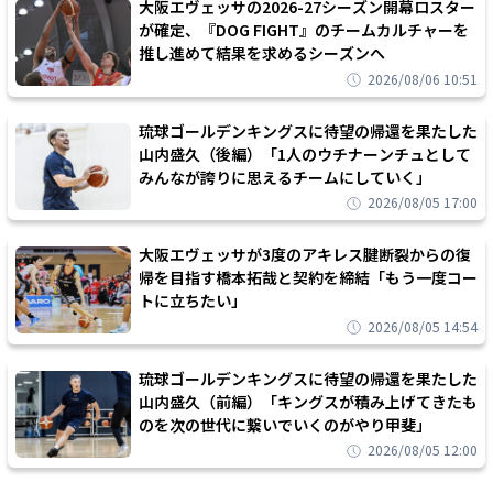
大阪エヴェッサの2026-27シーズン開幕ロスター
が確定、『DOG FIGHT』のチームカルチャーを
推し進めて結果を求めるシーズンへ
2026/08/06 10:51
琉球ゴールデンキングスに待望の帰還を果たした
山内盛久（後編）「1人のウチナーンチュとして
みんなが誇りに思えるチームにしていく」
2026/08/05 17:00
大阪エヴェッサが3度のアキレス腱断裂からの復
帰を目指す橋本拓哉と契約を締結「もう一度コー
トに立ちたい」
2026/08/05 14:54
琉球ゴールデンキングスに待望の帰還を果たした
山内盛久（前編）「キングスが積み上げてきたも
のを次の世代に繋いでいくのがやり甲斐」
2026/08/05 12:00