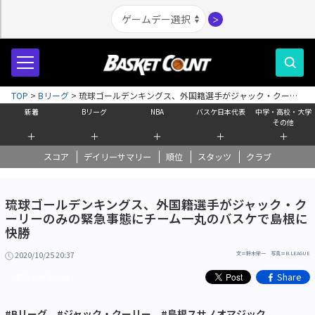
＞
TOP
>
Bリーグ
>
琉球ゴールデンキングス、外国籍選手がジャック・クーリ
ーのみの緊急事態にチーム一丸のバスケで島根に快勝
新着
Bリーグ
NBA
バスケ日本代表
中学・高校・大学
その他
＋
＋
＋
＋
＋
スコア
デイリーサマリー
順位
スタッツ
クラブ
琉球ゴールデンキングス、外国籍選手がジャック・ク
ーリーのみの緊急事態にチーム一丸のバスケで島根に
快勝
2020/10/25 20:37
文＝鈴木栄一 写真＝B.LEAGUE
Share
高校大学その他
#Bリーグ
#ジャック・クーリー
#島根スサノオマジック