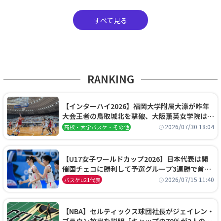
すべて見る
RANKING
【インターハイ2026】福岡大学附属大濠が昨年
大会王者の鳥取城北を撃破、大阪薫英女学院は岐
阜女子に完勝、大会3日目試合結果
2026/07/30 18:04
高校・大学バスケ・その他
【U17女子ワールドカップ2026】日本代表は開
催国チェコに勝利して予選グループ3連勝で首位
通過！準々決勝の相手はエジプトに決定
2026/07/15 11:40
バスケu21代表
【NBA】セルティックス球団社長がジェイレン・