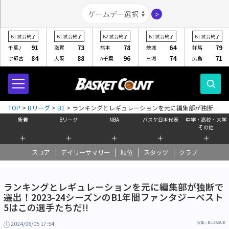
＞
B1
試合終了
B1
試合終了
B2
試合終了
B1
試合終了
B1
試合終了
91
73
78
64
79
千葉J
滋賀
熊本
茨城
群馬
84
88
96
74
71
宇都宮
大阪
A千葉
三河
広島
TOP
>
Bリーグ
>
B1
>
ランキングとレギュレーションを元に編集部が独断で
選出！2023-24シーズンのB1年間ファンタジーベスト5はこの選手たちだ!!
新着
Bリーグ
NBA
バスケ日本代表
中学・高校・大学
その他
＋
＋
＋
＋
＋
スコア
デイリーサマリー
順位
スタッツ
クラブ
ランキングとレギュレーションを元に編集部が独断で
選出！2023-24シーズンのB1年間ファンタジーベスト
5はこの選手たちだ!!
2024/06/05 17:54
写真＝B.LEAGUE