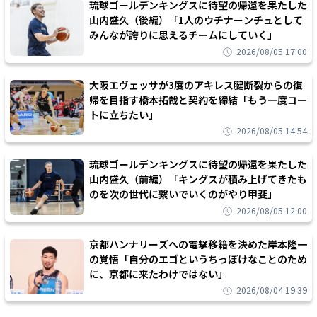
琉球ゴールデンキングスに待望の帰還を果たした
山内盛久（後編）「1人のウチナーンチュとして
みんなが誇りに思えるチームにしていく」
2026/08/05 17:00
大阪エヴェッサが3度のアキレス腱断裂からの復
帰を目指す橋本拓哉と契約を締結「もう一度コー
トに立ちたい」
2026/08/05 14:54
琉球ゴールデンキングスに待望の帰還を果たした
山内盛久（前編）「キングスが積み上げてきたも
のを次の世代に繋いでいくのがやり甲斐」
2026/08/05 12:00
京都ハンナリーズへの電撃移籍を決めた岸本隆一
の覚悟「自分のエゴというちっぽけなことのため
に、京都に来たわけではない」
2026/08/04 19:39