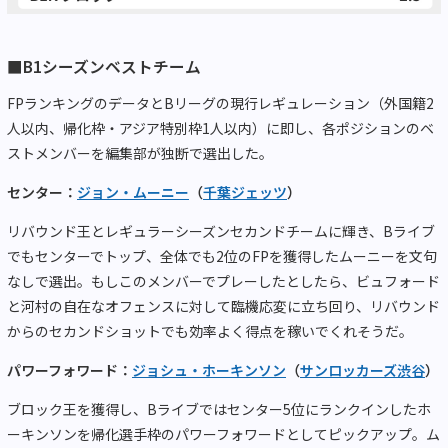
■B1シーズンベストチーム
FPランキングのデータとBリーグの現行レギュレーション（外国籍2
人以内、帰化枠・アジア特別枠1人以内）に即し、各ポジションのベ
ストメンバーを編集部が独断で選出した。
センター：
ジョン・ムーニー
（
千葉ジェッツ
）
リバウンド王とレギュラーシーズンセカンドチームに輝き、Bライブ
でもセンターでトップ、全体でも2位のFPを獲得したムーニーを文句
なしで選出。もしこのメンバーでプレーしたとしたら、ビュフォード
と河村の自在なオフェンスに対して臨機応変に立ち回り、リバウンド
からのセカンドショットでも効率よく得点を稼いでくれそうだ。
パワーフォワード：
ジョシュ・ホーキンソン
（
サンロッカーズ渋谷
）
ブロック王を獲得し、Bライブではセンター5位にランクインしたホ
ーキンソンを帰化選手枠のパワーフォワードとしてピックアップ。ム