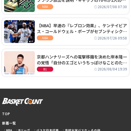
ブラウン放出を説明「キャップの70％が2人の選
手に集中するチームでは勝てない」
2026/07/08 07:30
NBA
【NBA】早速の『レブロン効果』、ケンテイビア
ス・コールドウェル・ポープがセブンティシクサ
ーズに1年契約で加入
2026/07/26 09:58
NBA
京都ハンナリーズへの電撃移籍を決めた岸本隆一
の覚悟「自分のエゴというちっぽけなことのため
に、京都に来たわけではない」
2026/08/04 19:39
B1
TOP
新着一覧
NBA
Bリーグ
バスケ日本代表
高校大学バスケ・その他