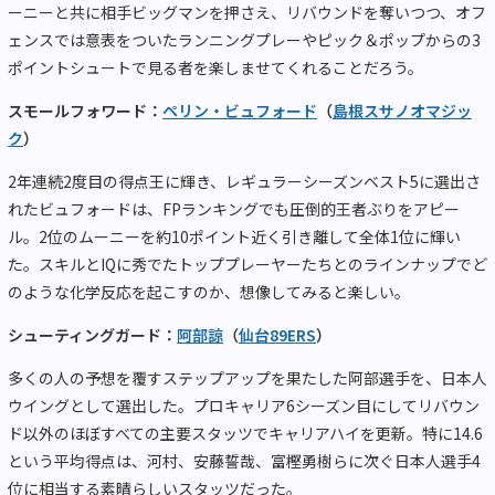
ーニーと共に相手ビッグマンを押さえ、リバウンドを奪いつつ、オフ
ェンスでは意表をついたランニングプレーやピック＆ポップからの3
ポイントシュートで見る者を楽しませてくれることだろう。
スモールフォワード：
ペリン・ビュフォード
（
島根スサノオマジッ
ク
）
2年連続2度目の得点王に輝き、レギュラーシーズンベスト5に選出さ
れたビュフォードは、FPランキングでも圧倒的王者ぶりをアピー
ル。2位のムーニーを約10ポイント近く引き離して全体1位に輝い
た。スキルとIQに秀でたトッププレーヤーたちとのラインナップでど
のような化学反応を起こすのか、想像してみると楽しい。
シューティングガード：
阿部諒
（
仙台89ERS
）
多くの人の予想を覆すステップアップを果たした阿部選手を、日本人
ウイングとして選出した。プロキャリア6シーズン目にしてリバウン
ド以外のほぼすべての主要スタッツでキャリアハイを更新。特に14.6
という平均得点は、河村、安藤誓哉、富樫勇樹らに次ぐ日本人選手4
位に相当する素晴らしいスタッツだった。