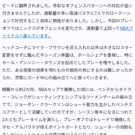
ピードに翻弄されました。多彩なオフェンスパターンへの対応が追い
付きませんでしたが、運動量の多い高速バスケに7人でのローテーシ
ョンで対抗すること自体に無理がありました。しかし、今回のプレー
オフではニックスがオフェンスを変化させ、運動量で上回って
NBAフ
ァイナルへ進んでいます。
ヘッドコーチにマイク・ブラウンを迎え入れた以外は大きなロスター
変更をせずに臨んだ今シーズン序盤は、ボールシェアを重視し、特に
カール・アンソニー・タウンズを起点としたプレーを増やしました。
ただ、ある程度の成果を得たものの戦術の核にするのは難しかったか
らか、次第にガード中心の組み立てへと戻っていきます。
開幕から約2カ月、NBAカップで優勝した頃には、ベンチからタイラ
ー・コレックがシューティングとシンプルなツーメンゲームの組み立
てで、ジョーダン・クラークソンはシュート能力を生かしたベンチス
コアラーとして活躍していたのですが、シーズン後半になるにつれて
2人ともプレータイムを減らし、プレーオフではトレードで補強した
ホセ・アルバラドが控えポイントガードとなり、シューターの役割も
ランドリー・シャメットが受け持つようになっています。