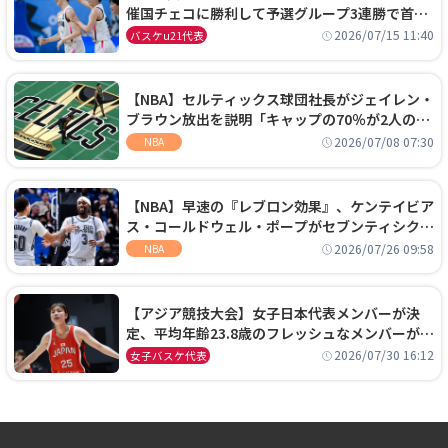
催国チェコに勝利して予選グループ3連勝で首位
通過！準々決勝の相手はエジプトに決定
2026/07/15 11:40
バスケu21代表
【NBA】セルティックス球団社長がジェイレン・
ブラウン放出を説明「キャップの70％が2人の選
手に集中するチームでは勝てない」
2026/07/08 07:30
NBA
【NBA】早速の『レブロン効果』、ケンテイビア
ス・コールドウェル・ポープがセブンティシクサ
ーズに1年契約で加入
2026/07/26 09:58
NBA
【アジア競技大会】女子日本代表メンバーが決
定、平均年齢23.8歳のフレッシュなメンバーが日
本開催の大舞台で頂点を狙う
2026/07/30 16:12
女子バスケ代表