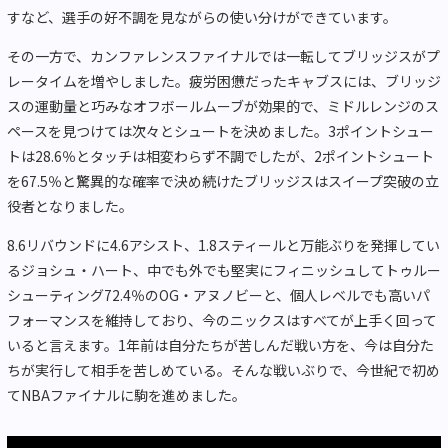
すなど、選手の好不調を見ながらの使い分けができています。
その一方で、カンファレンスファイナルでは一転してブリッジスがプ
レータイムを増やしました。疲労困憊だったキャブスには、ブリッジ
スの運動量と巧みなオフボールムーブが効果的で、ミドルレンジのス
ペースを見つけては次々とシュートを決めました。3ポイントシュー
トは28.6％とタッチは相変わらず不調でしたが、2ポイントシュート
を67.5％と驚異的な確率で決め続けたブリッジスはスイープ突破の立
役者となりました。
8.6リバウンドに4.6アシスト、1.8スティールと万能ぶりを発揮してい
るジョシュ・ハート、中でも外でも堅実にフィニッシュしてトゥルー
シューティング72.4％のOG・アヌノビーと、個人レベルでも高いパ
フォーマンスを維持しており、今のニックスはすべてが上手く回って
いると言えます。1年前は自分たちが苦しんだ戦い方を、今は自分た
ちが実行して相手を苦しめている。そんな戦いぶりで、今世紀で初め
てNBAファイナルに駒を進めました。