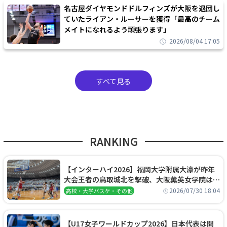
名古屋ダイヤモンドドルフィンズが大阪を退団し
ていたライアン・ルーサーを獲得「最高のチーム
メイトになれるよう頑張ります」
2026/08/04 17:05
すべて見る
RANKING
【インターハイ2026】福岡大学附属大濠が昨年
大会王者の鳥取城北を撃破、大阪薫英女学院は岐
阜女子に完勝、大会3日目試合結果
2026/07/30 18:04
高校・大学バスケ・その他
【U17女子ワールドカップ2026】日本代表は開