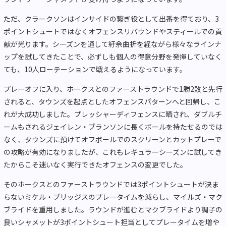
ただ、クラークソンはインサイドの繋ぎ役として出番を得ており、3
ポイントシュートではなくオフェンスリバウンドやスティールでの貢
献が光ります。シーズンを通して紆余曲折を経ながら様々なラインナ
ップを試してきたことで、必ずしも個人の得意分野を発揮していなく
ても、10人ローテーションで戦えるようになっています。
プレーオフに入り、ホークスとのファーストラウンドで1勝2敗と先行
されると、タウンズを起点としたオフェンスパターンへと回帰し、こ
れが大成功しました。プレッシャーディフェンスに晒され、ダブルチ
ームもされるジェイレン・ブランソンに長くボールを持たせるのでは
なく、タウンズに預けてオフボールでのスクリーンとカットプレーで
の攻略が有効になりましたが、これもレギュラーシーズンに試してき
たからこそ迷いなく実行できたオフェンスの変更でした。
そのホークスとのファーストラウンドでは3ポイントシュートが決ま
らないミケル・ブリッジスのプレータイムを減らし、マイルズ・マク
ブライドを重用しました。ラウンドが進むとマクブライドより調子の
良いシャメットが3ポイントシュート担当としてプレータイムを増や