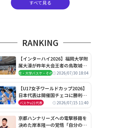
すべて見る
RANKING
【インターハイ2026】福岡大学附
属大濠が昨年大会王者の鳥取城北
を撃破、大阪薫英女学院は岐阜女
2026/07/30 18:04
高校・大学バスケ・その他
子に完勝、大会3日目試合結果
【U17女子ワールドカップ2026】
日本代表は開催国チェコに勝利し
て予選グループ3連勝で首位通
2026/07/15 11:40
バスケu21代表
過！準々決勝の相手はエジプトに
決定
京都ハンナリーズへの電撃移籍を
決めた岸本隆一の覚悟「自分のエ