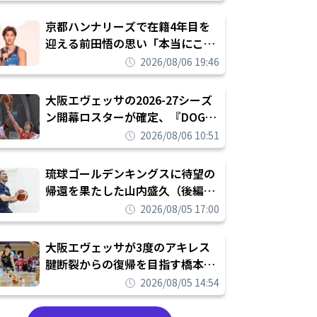
れを告げてプロ転向を決断
京都ハンナリーズで在籍4年目を
迎える前田悟の思い「本当にこの
チームで勝ちたい、負けたまま舐
2026/08/06 19:46
められたまま終わりたくない」
大阪エヴェッサの2026-27シーズ
ン開幕ロスターが確定、『DOG
FIGHT』のチームカルチャーを推
2026/08/06 10:51
し進めて結果を求めるシーズンへ
琉球ゴールデンキングスに待望の
帰還を果たした山内盛久（後編）
「1人のウチナーンチュとしてみ
2026/08/05 17:00
んなが誇りに思えるチームにして
いく」
大阪エヴェッサが3度のアキレス
腱断裂からの復帰を目指す橋本拓
哉と契約を締結「もう一度コート
2026/08/05 14:54
に立ちたい」