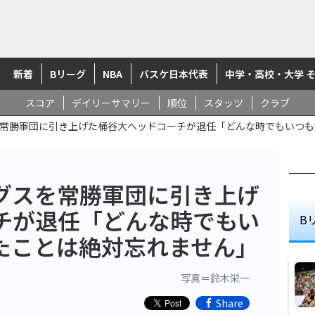
新着
Bリーグ
NBA
バスケ日本代表
中学・高校・大学 
スコア
デイリーサマリー
順位
スタッツ
クラブ
常勝軍団に引き上げた桶谷大ヘッドコーチが退任「どんな時でもいつも
グスを常勝軍団に引き上げ
チが退任「どんな時でもい
B
たことは絶対忘れません」
写真＝鈴木栄一
Share