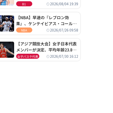
ゴというちっぽけなことのため
2026/08/04 19:39
B1
に、京都に来たわけではない」
【NBA】早速の『レブロン効
果』、ケンテイビアス・コールド
ウェル・ポープがセブンティシク
2026/07/26 09:58
NBA
サーズに1年契約で加入
【アジア競技大会】女子日本代表
メンバーが決定、平均年齢23.8歳
のフレッシュなメンバーが日本開
2026/07/30 16:12
女子バスケ代表
催の大舞台で頂点を狙う