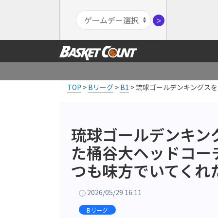
＞
TOP
>
Bリーグ
>
B1
>
琉球ゴールデンキングスを
琉球ゴールデンキン
た桶谷大ヘッドコー
つも味方でいてくれ
2026/05/29 16:11
Bリーグ