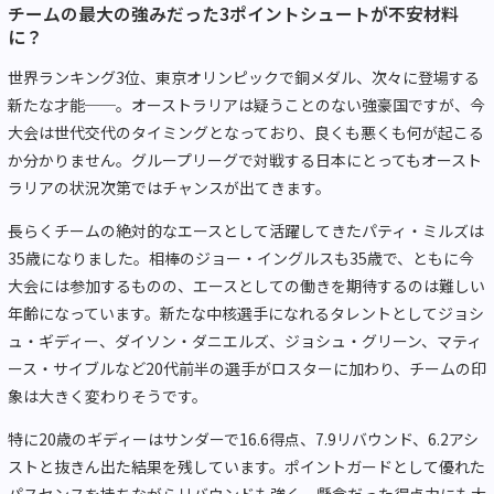
チームの最大の強みだった3ポイントシュートが不安材料
に？
世界ランキング3位、東京オリンピックで銅メダル、次々に登場する
新たな才能──。オーストラリアは疑うことのない強豪国ですが、今
大会は世代交代のタイミングとなっており、良くも悪くも何が起こる
か分かりません。グループリーグで対戦する日本にとってもオースト
ラリアの状況次第ではチャンスが出てきます。
長らくチームの絶対的なエースとして活躍してきたパティ・ミルズは
35歳になりました。相棒のジョー・イングルスも35歳で、ともに今
大会には参加するものの、エースとしての働きを期待するのは難しい
年齢になっています。新たな中核選手になれるタレントとしてジョシ
ュ・ギディー、ダイソン・ダニエルズ、ジョシュ・グリーン、マティ
ース・サイブルなど20代前半の選手がロスターに加わり、チームの印
象は大きく変わりそうです。
特に20歳のギディーはサンダーで16.6得点、7.9リバウンド、6.2アシ
ストと抜きん出た結果を残しています。ポイントガードとして優れた