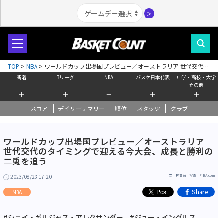
＞
TOP
>
NBA
>
ワールドカップ出場国プレビュー／オーストラリア 世代交代の
タイミングで迎える今大会、成長と勝利の二兎を追う
新着
Bリーグ
NBA
バスケ日本代表
中学・高校・大学
その他
＋
＋
＋
＋
＋
スコア
デイリーサマリー
順位
スタッツ
クラブ
ワールドカップ出場国プレビュー／オーストラリア
世代交代のタイミングで迎える今大会、成長と勝利の
二兎を追う
2023/08/23 17:20
文＝神高尚 写真＝FIBA.com
Share
NBA
#シェイ・ギルジャス・アレクサンダー
#ジョー・イングルス