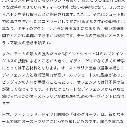
パスセンスを持ちながらリバウンドも強く、懸念だった得点力にも大
きな改善を見せているギディーの才能に疑いの余地はなく、ミルズか
らバトンを受け取ることが期待されます。ただし、それはシュート能
力の高さを生かしたスコアラーとして動き回るミルズ中心の戦術とは
異なり、ギディのアクションから始まる戦術になるため、短い準備期
間でどれだけ準備ができるかは疑問です。チームの完成度がオースト
ラリア最大の懸念事項です。
また、チームの最大の強みだった3ポイントシュートはミルズとイン
グルスの技術によるところが大きく、ギディーだけでなく多くの若手
にとっては不安材料となります。オーストラリア出身の選手は総じて
ディフェンス力と戦術理解力が高い一方でシュート力に難点があり、
ビッグマンの人材が手薄なこともあって、オフェンスでは好不調の波
が激しくなりそうです。それだけにハードなディフェンスから速攻に
繋げられるかがオーストラリアが勝ち進むためのキーポイントになり
ます。
日本、フィンランド、ドイツと同組の『死のグループ』は、新たなチ
ームで臨むオーストラリアにとっても厳しいものです。試合を重ねな