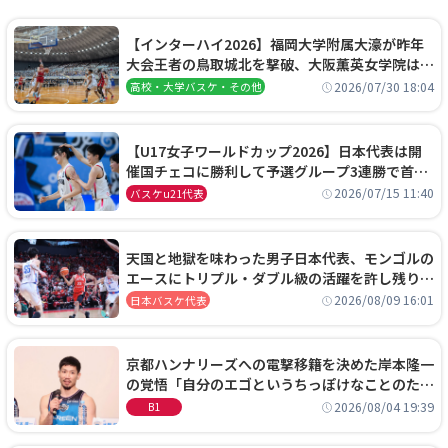
【インターハイ2026】福岡大学附属大濠が昨年
大会王者の鳥取城北を撃破、大阪薫英女学院は岐
阜女子に完勝、大会3日目試合結果
2026/07/30 18:04
高校・大学バスケ・その他
【U17女子ワールドカップ2026】日本代表は開
催国チェコに勝利して予選グループ3連勝で首位
通過！準々決勝の相手はエジプトに決定
2026/07/15 11:40
バスケu21代表
天国と地獄を味わった男子日本代表、モンゴルの
エースにトリプル・ダブル級の活躍を許し残り
0.4秒に失点する悔しい敗戦
2026/08/09 16:01
日本バスケ代表
京都ハンナリーズへの電撃移籍を決めた岸本隆一
の覚悟「自分のエゴというちっぽけなことのため
に、京都に来たわけではない」
2026/08/04 19:39
B1