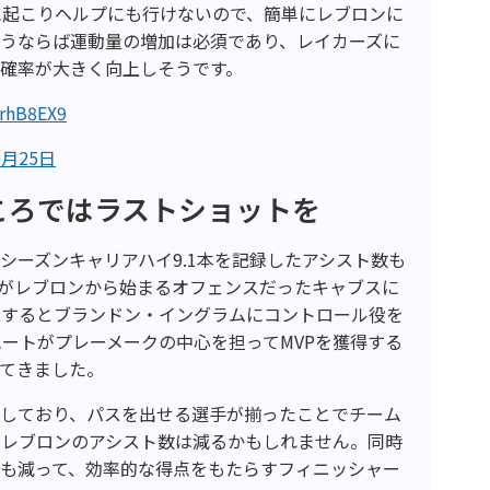
に起こりヘルプにも行けないので、簡単にレブロンに
戦うならば運動量の増加は必須であり、レイカーズに
確率が大きく向上しそうです。
jrhB8EX9
9月25日
ころではラストショットを
シーズンキャリアハイ9.1本を記録したアシスト数も
がレブロンから始まるオフェンスだったキャブスに
脱するとブランドン・イングラムにコントロール役を
ートがプレーメークの中心を担ってMVPを獲得する
てきました。
強しており、パスを出せる選手が揃ったことでチーム
分レブロンのアシスト数は減るかもしれません。同時
ーも減って、効率的な得点をもたらすフィニッシャー