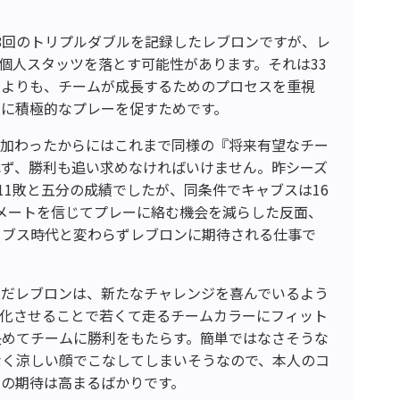
8回のトリプルダブルを記録したレブロンですが、レ
個人スタッツを落とす可能性があります。それは33
うよりも、チームが成長するためのプロセスを重視
らに積極的なプレーを促すためです。
が加わったからにはこれまで同様の『将来有望なチー
れず、勝利も追い求めなければいけません。昨シーズ
11敗と五分の成績でしたが、同条件でキャブスは16
メートを信じてプレーに絡む機会を減らした反面、
ャブス時代と変わらずレブロンに期待される仕事で
んだレブロンは、新たなチャレンジを喜んでいるよう
変化させることで若くて走るチームカラーにフィット
決めてチームに勝利をもたらす。簡単ではなさそうな
なく涼しい顔でこなしてしまいそうなので、本人のコ
ンの期待は高まるばかりです。