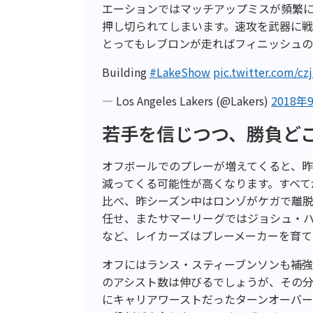
エーションではマッチアップミスが頻繁
押し切られてしまいます。速攻を武器に
とってもレブロンが走ればフィニッシュの
Building
#LakeShow
pic.twitter.com/cz
— Los Angeles Lakers (@Lakers)
2018年
若手を信じつつ、勝負ど
オフボールでのプレーが増えてくると、昨
減ってくる可能性が高くなります。すべて
比べ、昨シーズン中はロンゾがケガで離
任せ、またサマーリーグではジョシュ・ハ
など、レイカーズはプレーメーカーを育て
オフにはランス・スティーブンソンも補
のアシスト数は伸びるでしょうが、その
にキャリアワーストだったターンオーバ