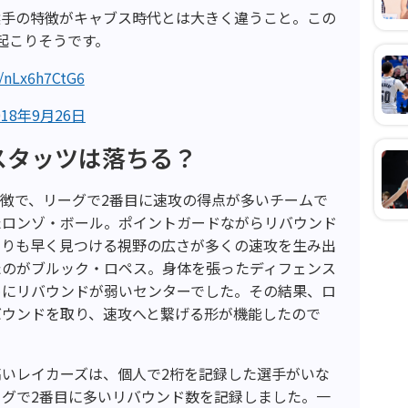
選手の特徴がキャブス時代とは大きく違うこと。この
起こりそうです。
m/nLx6h7CtG6
018年9月26日
スタッツは落ちる？
徴で、リーグで2番目に速攻の得点が多いチームで
たロンゾ・ボール。ポイントガードながらリバウンド
よりも早く見つける視野の広さが多くの速攻を生み出
たのがブルック・ロペス。身体を張ったディフェンス
めにリバウンドが弱いセンターでした。その結果、ロ
バウンドを取り、速攻へと繋げる形が機能したので
いレイカーズは、個人で2桁を記録した選手がいな
グで2番目に多いリバウンド数を記録しました。一