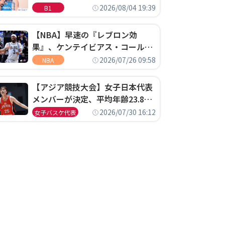
ゴというちっぽけなことのため
2026/08/04 19:39
B1
に、京都に来たわけではない」
【NBA】早速の『レブロン効
果』、ケンテイビアス・コールド
ウェル・ポープがセブンティシク
2026/07/26 09:58
NBA
サーズに1年契約で加入
【アジア競技大会】女子日本代表
メンバーが決定、平均年齢23.8歳
のフレッシュなメンバーが日本開
2026/07/30 16:12
女子バスケ代表
催の大舞台で頂点を狙う