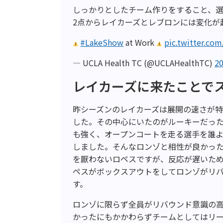
しっかりとしたチーム作りをすること、
2点からレイカーズとレブロンには変化が
#LakeShow
at Work
pic.twitter.co
— UCLA Health TC (@UCLAHealthTC)
2
レイカーズに来たことで
昨シーズンのレイカーズは展開の速さが特
した。その中心にいたのがルーキーだっ
も強く、オープンコートを走る選手を誰
しました。そんなロンゾと相性が良かっ
を厭わないロペスですが、反応が遅いた
ペスがボックスアウトをしてロンゾがリ
す。
ロンゾに限らず全員がリバウンド意識の高
かったにもかかわらずチームとしてはリー