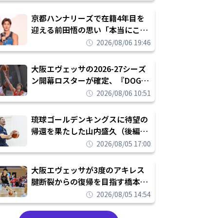
れを告げてプロ転向を決断
京都ハンナリーズで在籍4年目を
迎える前田悟の思い「本当にこの
チームで勝ちたい、負けたまま舐
2026/08/06 19:46
められたまま終わりたくない」
大阪エヴェッサの2026-27シーズ
ン開幕ロスターが確定、『DOG
FIGHT』のチームカルチャーを推
2026/08/06 10:51
し進めて結果を求めるシーズンへ
琉球ゴールデンキングスに待望の
帰還を果たした山内盛久（後編）
「1人のウチナーンチュとしてみ
2026/08/05 17:00
んなが誇りに思えるチームにして
いく」
大阪エヴェッサが3度のアキレス
腱断裂からの復帰を目指す橋本拓
哉と契約を締結「もう一度コート
2026/08/05 14:54
に立ちたい」