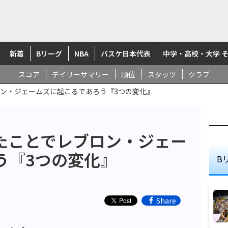
新着
Bリーグ
NBA
バスケ日本代表
中学・高校・大学 
スコア
デイリーサマリー
順位
スタッツ
クラブ
ン・ジェームズに起こるであろう『3つの変化』
たことでレブロン・ジェー
う『3つの変化』
B
Share