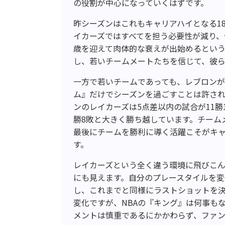
の役割が中心になっていくはずです。
昨シーズンはこれもキャリアハイとなる1
イカーズではすべてを担う必要性が減り、
歳を迎えて肉体的な衰えが出始めるとい
し、若いチームメートたちを信じて、彼
一方で若いチームであっても、レブロン
ム』だけでシーズンを過ごすことは許さ
ンのレイカーズは5点差以内の試合が11勝
勝8敗と大きく勝ち越しています。チーム
最後にチームを勝利に導く活躍こそがキ
す。
レイカーズという全く違う環境に飛びこ
にも見えます。自分のプレースタイルを
し、これまでと同様にラストショットを
変化ですが、NBAの『キング』は何事も
メントは慎重であるにかかわらず、ファ