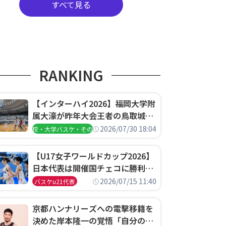
すべて見る
RANKING
【インターハイ2026】福岡大学附
属大濠が昨年大会王者の鳥取城北
を撃破、大阪薫英女学院は岐阜女
2026/07/30 18:04
高校・大学バスケ・その他
子に完勝、大会3日目試合結果
【U17女子ワールドカップ2026】
日本代表は開催国チェコに勝利し
て予選グループ3連勝で首位通
2026/07/15 11:40
バスケu21代表
過！準々決勝の相手はエジプトに
決定
京都ハンナリーズへの電撃移籍を
決めた岸本隆一の覚悟「自分のエ