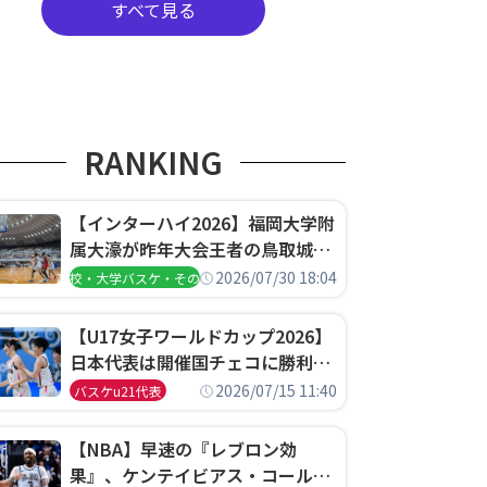
すべて見る
RANKING
【インターハイ2026】福岡大学附
属大濠が昨年大会王者の鳥取城北
を撃破、大阪薫英女学院は岐阜女
2026/07/30 18:04
高校・大学バスケ・その他
子に完勝、大会3日目試合結果
【U17女子ワールドカップ2026】
日本代表は開催国チェコに勝利し
て予選グループ3連勝で首位通
2026/07/15 11:40
バスケu21代表
過！準々決勝の相手はエジプトに
決定
【NBA】早速の『レブロン効
果』、ケンテイビアス・コールド