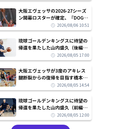
められたまま終わりたくない」
大阪エヴェッサの2026-27シーズ
ン開幕ロスターが確定、『DOG
FIGHT』のチームカルチャーを推
2026/08/06 10:51
し進めて結果を求めるシーズンへ
琉球ゴールデンキングスに待望の
帰還を果たした山内盛久（後編）
「1人のウチナーンチュとしてみ
2026/08/05 17:00
んなが誇りに思えるチームにして
いく」
大阪エヴェッサが3度のアキレス
腱断裂からの復帰を目指す橋本拓
哉と契約を締結「もう一度コート
2026/08/05 14:54
に立ちたい」
琉球ゴールデンキングスに待望の
帰還を果たした山内盛久（前編）
「キングスが積み上げてきたもの
2026/08/05 12:00
を次の世代に繋いでいくのがやり
甲斐」