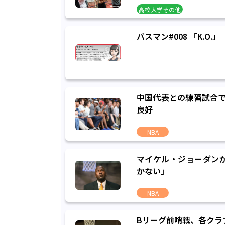
高校大学その他
バスマン#008 「K.O.」
高校大学その他
中国代表との練習試合で
良好
NBA
マイケル・ジョーダン
かない」
NBA
Bリーグ前哨戦、各クラ