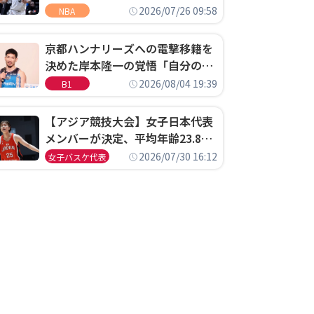
ウェル・ポープがセブンティシク
2026/07/26 09:58
NBA
サーズに1年契約で加入
京都ハンナリーズへの電撃移籍を
決めた岸本隆一の覚悟「自分のエ
ゴというちっぽけなことのため
2026/08/04 19:39
B1
に、京都に来たわけではない」
【アジア競技大会】女子日本代表
メンバーが決定、平均年齢23.8歳
のフレッシュなメンバーが日本開
2026/07/30 16:12
女子バスケ代表
催の大舞台で頂点を狙う