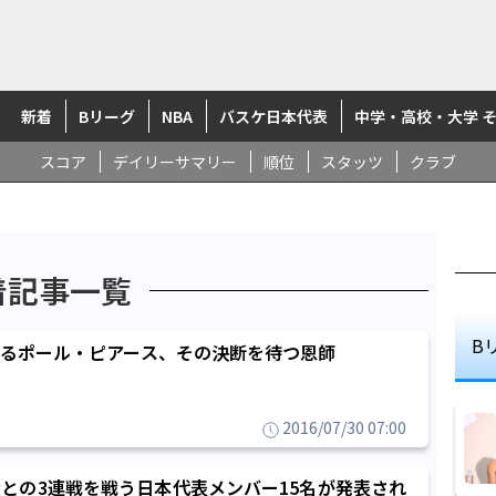
新着
Bリーグ
NBA
バスケ日本代表
中学・高校・大学 
スコア
デイリーサマリー
順位
スタッツ
クラブ
着記事一覧
B
るポール・ピアース、その決断を待つ恩師
2016/07/30 07:00
との3連戦を戦う日本代表メンバー15名が発表され