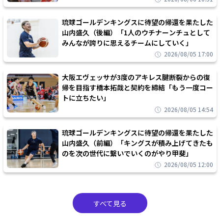
琉球ゴールデンキングスに待望の帰還を果たした
山内盛久（後編）「1人のウチナーンチュとして
みんなが誇りに思えるチームにしていく」
2026/08/05 17:00
大阪エヴェッサが3度のアキレス腱断裂からの復
帰を目指す橋本拓哉と契約を締結「もう一度コー
トに立ちたい」
2026/08/05 14:54
琉球ゴールデンキングスに待望の帰還を果たした
山内盛久（前編）「キングスが積み上げてきたも
のを次の世代に繋いでいくのがやり甲斐」
2026/08/05 12:00
すべて見る