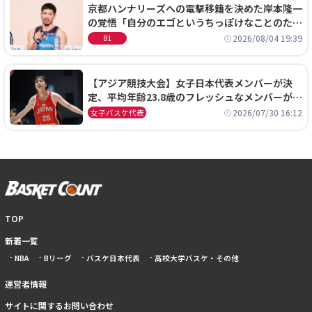
京都ハンナリーズへの電撃移籍を決めた岸本隆一
の覚悟「自分のエゴというちっぽけなことのため
に、京都に来たわけではない」
2026/08/04 19:39
B1
【アジア競技大会】女子日本代表メンバーが決
定、平均年齢23.8歳のフレッシュなメンバーが日
本開催の大舞台で頂点を狙う
2026/07/30 16:12
女子バスケ代表
TOP
新着一覧
NBA
Bリーグ
バスケ日本代表
高校大学バスケ・その他
運営者情報
サイトに関するお問い合わせ