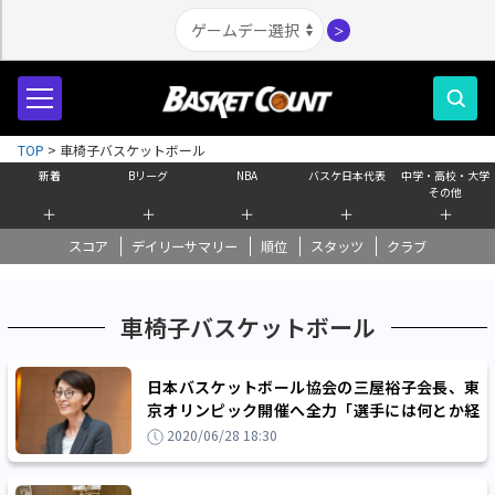
＞
TOP
>
車椅子バスケットボール
新着
Bリーグ
NBA
バスケ日本代表
中学・高校・大学
その他
＋
＋
＋
＋
＋
スコア
デイリーサマリー
順位
スタッツ
クラブ
車椅子バスケットボール
日本バスケットボール協会の三屋裕子会長、東
京オリンピック開催へ全力「選手には何とか経
験させたい」
2020/06/28 18:30