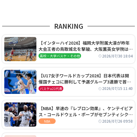
RANKING
【インターハイ2026】福岡大学附属大濠が昨年
大会王者の鳥取城北を撃破、大阪薫英女学院は岐
阜女子に完勝、大会3日目試合結果
2026/07/30 18:04
高校・大学バスケ・その他
【U17女子ワールドカップ2026】日本代表は開
催国チェコに勝利して予選グループ3連勝で首位
通過！準々決勝の相手はエジプトに決定
2026/07/15 11:40
バスケu21代表
【NBA】早速の『レブロン効果』、ケンテイビア
ス・コールドウェル・ポープがセブンティシクサ
ーズに1年契約で加入
2026/07/26 09:58
NBA