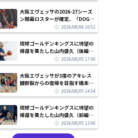
められたまま終わりたくない」
大阪エヴェッサの2026-27シーズ
ン開幕ロスターが確定、『DOG
FIGHT』のチームカルチャーを推
2026/08/06 10:51
し進めて結果を求めるシーズンへ
琉球ゴールデンキングスに待望の
帰還を果たした山内盛久（後編）
「1人のウチナーンチュとしてみ
2026/08/05 17:00
んなが誇りに思えるチームにして
いく」
大阪エヴェッサが3度のアキレス
腱断裂からの復帰を目指す橋本拓
哉と契約を締結「もう一度コート
2026/08/05 14:54
に立ちたい」
琉球ゴールデンキングスに待望の
帰還を果たした山内盛久（前編）
「キングスが積み上げてきたもの
2026/08/05 12:00
を次の世代に繋いでいくのがやり
甲斐」