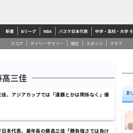
新着
Bリーグ
NBA
バスケ日本代表
中学・高校・大学 
スコア
デイリーサマリー
順位
スタッツ
クラブ
藤髙三佳
B
三佳、アジアカップでは「連覇とかは関係なく」優
子日本代表、最年長の藤髙三佳「勝負強さでは負け