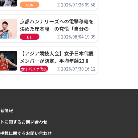
ウェル・ポープがセブンティシク
2026/07/26 09:58
NBA
サーズに1年契約で加入
京都ハンナリーズへの電撃移籍を
決めた岸本隆一の覚悟「自分のエ
ゴというちっぽけなことのため
2026/08/04 19:39
B1
に、京都に来たわけではない」
【アジア競技大会】女子日本代表
メンバーが決定、平均年齢23.8歳
のフレッシュなメンバーが日本開
2026/07/30 16:12
女子バスケ代表
催の大舞台で頂点を狙う
者情報
トに関するお問い合わせ
掲載に関するお問い合わせ