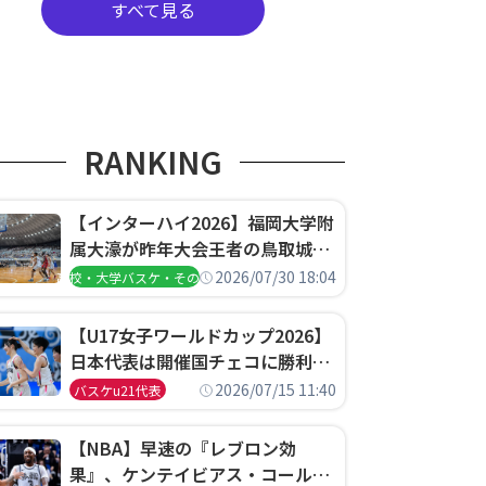
すべて見る
RANKING
【インターハイ2026】福岡大学附
属大濠が昨年大会王者の鳥取城北
を撃破、大阪薫英女学院は岐阜女
2026/07/30 18:04
高校・大学バスケ・その他
子に完勝、大会3日目試合結果
【U17女子ワールドカップ2026】
日本代表は開催国チェコに勝利し
て予選グループ3連勝で首位通
2026/07/15 11:40
バスケu21代表
過！準々決勝の相手はエジプトに
決定
【NBA】早速の『レブロン効
果』、ケンテイビアス・コールド