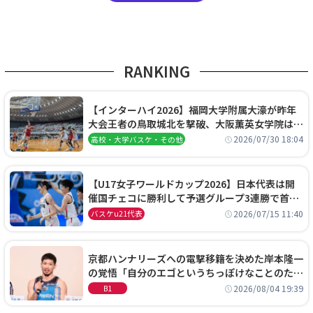
RANKING
【インターハイ2026】福岡大学附属大濠が昨年
大会王者の鳥取城北を撃破、大阪薫英女学院は岐
阜女子に完勝、大会3日目試合結果
2026/07/30 18:04
高校・大学バスケ・その他
【U17女子ワールドカップ2026】日本代表は開
催国チェコに勝利して予選グループ3連勝で首位
通過！準々決勝の相手はエジプトに決定
2026/07/15 11:40
バスケu21代表
京都ハンナリーズへの電撃移籍を決めた岸本隆一
の覚悟「自分のエゴというちっぽけなことのため
に、京都に来たわけではない」
2026/08/04 19:39
B1