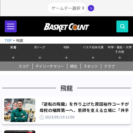
＞
TOP
>
飛龍
新着
Bリーグ
NBA
バスケ日本代表
中学・高校・大学
その他
＋
＋
＋
＋
＋
スコア
デイリーサマリー
順位
スタッツ
クラブ
飛龍
『逆転の飛龍』を作り上げた原田裕作コーチが
母校の福岡第一へ、恩師を支える立場に「井手
口先生の思いをしっかり伝えたい」
2023/05/19 12:00