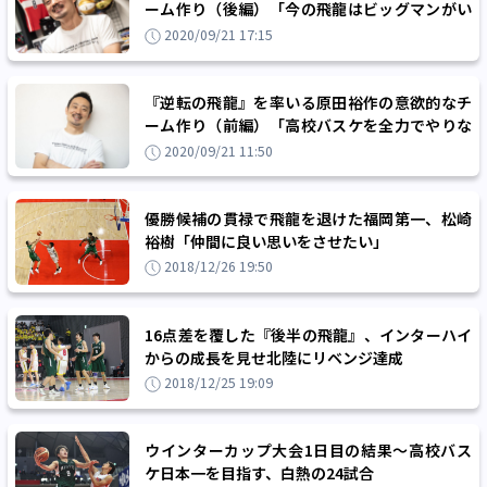
ーム作り（後編）「今の飛龍はビッグマンがい
ない、5アウトのバスケです」
2020/09/21 17:15
『逆転の飛龍』を率いる原田裕作の意欲的なチ
ーム作り（前編）「高校バスケを全力でやりな
がら、次に繋がることを」
2020/09/21 11:50
優勝候補の貫禄で飛龍を退けた福岡第一、松崎
裕樹「仲間に良い思いをさせたい」
2018/12/26 19:50
16点差を覆した『後半の飛龍』、インターハイ
からの成長を見せ北陸にリベンジ達成
2018/12/25 19:09
ウインターカップ大会1日目の結果～高校バス
ケ日本一を目指す、白熱の24試合