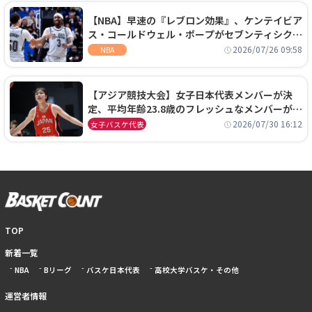
【NBA】早速の『レブロン効果』、ケンテイビア
ス・コールドウェル・ポープがセブンティシクサ
ーズに1年契約で加入
2026/07/26 09:58
NBA
【アジア競技大会】女子日本代表メンバーが決
定、平均年齢23.8歳のフレッシュなメンバーが日
本開催の大舞台で頂点を狙う
2026/07/30 16:12
女子バスケ代表
TOP
新着一覧
NBA
Bリーグ
バスケ日本代表
高校大学バスケ・その他
運営者情報