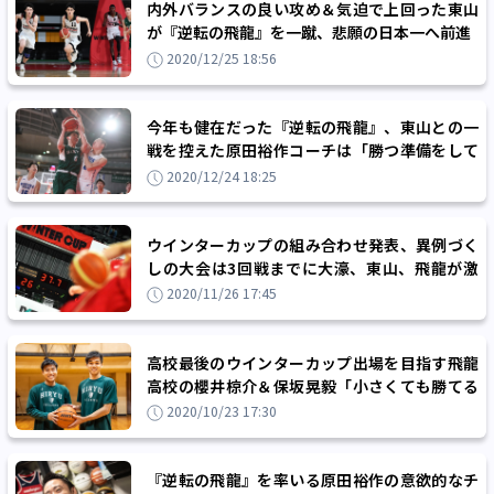
内外バランスの良い攻め＆気迫で上回った東山
が『逆転の飛龍』を一蹴、悲願の日本一へ前進
2020/12/25 18:56
今年も健在だった『逆転の飛龍』、東山との一
戦を控えた原田裕作コーチは「勝つ準備をして
きた」
2020/12/24 18:25
ウインターカップの組み合わせ発表、異例づく
しの大会は3回戦までに大濠、東山、飛龍が激
突するなど注目カード多数！
2020/11/26 17:45
高校最後のウインターカップ出場を目指す飛龍
高校の櫻井椋介＆保坂晃毅「小さくても勝てる
んだぞ、と証明したい」
2020/10/23 17:30
『逆転の飛龍』を率いる原田裕作の意欲的なチ