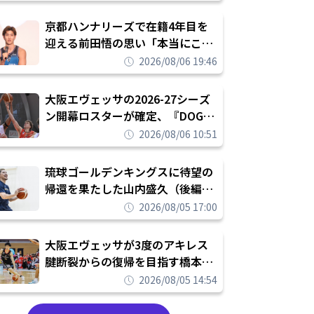
れを告げてプロ転向を決断
京都ハンナリーズで在籍4年目を
迎える前田悟の思い「本当にこの
チームで勝ちたい、負けたまま舐
2026/08/06 19:46
められたまま終わりたくない」
大阪エヴェッサの2026-27シーズ
ン開幕ロスターが確定、『DOG
FIGHT』のチームカルチャーを推
2026/08/06 10:51
し進めて結果を求めるシーズンへ
琉球ゴールデンキングスに待望の
帰還を果たした山内盛久（後編）
「1人のウチナーンチュとしてみ
2026/08/05 17:00
んなが誇りに思えるチームにして
いく」
大阪エヴェッサが3度のアキレス
腱断裂からの復帰を目指す橋本拓
哉と契約を締結「もう一度コート
2026/08/05 14:54
に立ちたい」