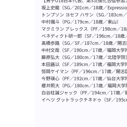
【男子U18日本代表、第5次強化合宿参加
坂上史龍（SG／201cm／18歳／Expression
トンプソン ヨセフ ハサン（SG／183cm
中村颯斗（PG／179cm／18歳／東山）
マクミラン アレックス（PF／198cm／
ベネディクト研一郎（SF／196cm／18歳／Maste
髙橋歩路（SG／SF／187cm／18歳／開
中村文哉（SF／190cm／17歳／福岡大
藤原弘大（SG／180cm／17歳／北陸学院
本田蕗以（SF／189cm／17歳／福岡大
恒岡ケイマン（PF／196cm／17歳／開志
今野瑛心（PF／192cm／17歳／仙台大
櫻井照大（PG／180cm／17歳／福岡大
白谷柱誠ジャック（PF／194cm／17歳
イヘツ グットラックチネドゥ（SF／195