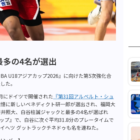
最多の4名が選出
A U18アジアカップ2026』に向けた第5次強化合
表した。
月にドイツで開催された
『第31回アルベルト・シュ
記憶に新しいベネディクト研一郎が選出され、福岡大
井照大、白谷柱誠ジャックと最多の4名が選ばれ
ドカップ』で、白谷に次ぐ平均31.8分のプレータイムで
歳のイヘツ グットラックチネドゥも名を連ねた。