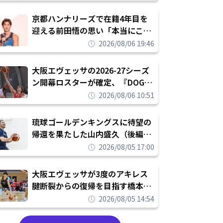
れを告げてプロ転向を決断
京都ハンナリーズで在籍4年目を
迎える前田悟の思い「本当にこの
チームで勝ちたい、負けたまま舐
2026/08/06 19:46
められたまま終わりたくない」
大阪エヴェッサの2026-27シーズ
ン開幕ロスターが確定、『DOG
FIGHT』のチームカルチャーを推
2026/08/06 10:51
し進めて結果を求めるシーズンへ
琉球ゴールデンキングスに待望の
帰還を果たした山内盛久（後編）
「1人のウチナーンチュとしてみ
2026/08/05 17:00
んなが誇りに思えるチームにして
いく」
大阪エヴェッサが3度のアキレス
腱断裂からの復帰を目指す橋本拓
哉と契約を締結「もう一度コート
2026/08/05 14:54
に立ちたい」