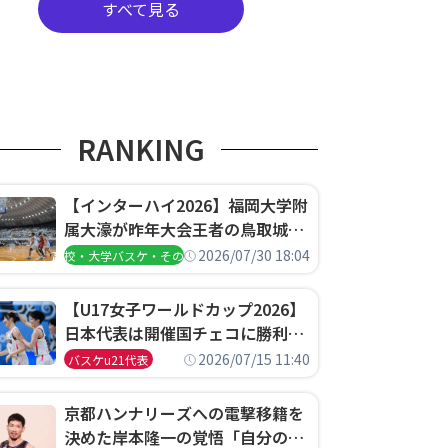
すべて見る
RANKING
【インターハイ2026】福岡大学附
属大濠が昨年大会王者の鳥取城北
を撃破、大阪薫英女学院は岐阜女
2026/07/30 18:04
高校・大学バスケ・その他
子に完勝、大会3日目試合結果
【U17女子ワールドカップ2026】
日本代表は開催国チェコに勝利し
て予選グループ3連勝で首位通
2026/07/15 11:40
バスケu21代表
過！準々決勝の相手はエジプトに
決定
京都ハンナリーズへの電撃移籍を
決めた岸本隆一の覚悟「自分のエ