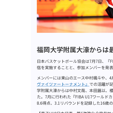
福岡大学附属大濠からは
日本バスケットボール協会は7月7日、『FIB
宿を実施することと、参加メンバーを発
メンバーには東山のエース中村颯斗や、4
ヴァイツァートーナメント』
での活躍が
学附属大濠からは中村文哉、本田蕗以、櫻
た。7月に行われた『FIBA U17ワール
8.6得点、3.1リバウンドを記録した16