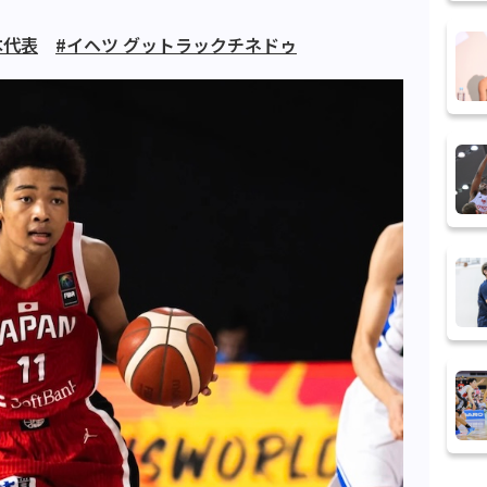
本代表
#イヘツ グットラックチネドゥ