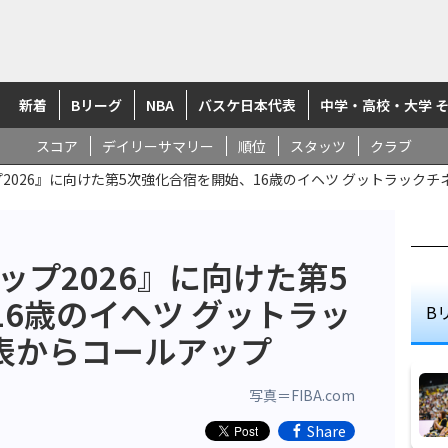
新着
Bリーグ
NBA
バスケ日本代表
中学・高校・大学 
スコア
デイリーサマリー
順位
スタッツ
クラブ
カップ2026』に向けた第5次強化合宿を開始、16歳のイヘツ グットラック
カップ2026』に向けた第5
6歳のイヘツ グットラッ
B
代表からコールアップ
写真＝FIBA.com
Share