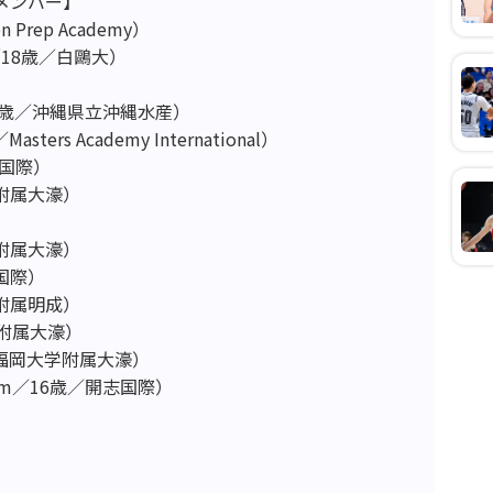
メンバー】
 Prep Academy）
／18歳／白鷗大）
18歳／沖縄県立沖縄水産）
rs Academy International）
志国際）
学附属大濠）
）
学附属大濠）
国際）
学附属明成）
学附属大濠）
／福岡大学附属大濠）
cm／16歳／開志国際）