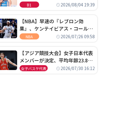
ゴというちっぽけなことのため
2026/08/04 19:39
B1
に、京都に来たわけではない」
【NBA】早速の『レブロン効
果』、ケンテイビアス・コールド
ウェル・ポープがセブンティシク
2026/07/26 09:58
NBA
サーズに1年契約で加入
【アジア競技大会】女子日本代表
メンバーが決定、平均年齢23.8歳
のフレッシュなメンバーが日本開
2026/07/30 16:12
女子バスケ代表
催の大舞台で頂点を狙う