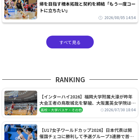
帰を目指す橋本拓哉と契約を締結「もう一度コー
トに立ちたい」
2026/08/05 14:54
すべて見る
RANKING
【インターハイ2026】福岡大学附属大濠が昨年
大会王者の鳥取城北を撃破、大阪薫英女学院は岐
阜女子に完勝、大会3日目試合結果
2026/07/30 18:04
高校・大学バスケ・その他
【U17女子ワールドカップ2026】日本代表は開
催国チェコに勝利して予選グループ3連勝で首位