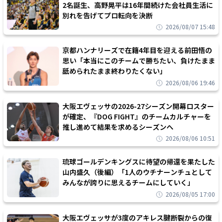
2名誕生、高野晃平は16年間続けた会社員生活に
別れを告げてプロ転向を決断
2026/08/07 15:48
京都ハンナリーズで在籍4年目を迎える前田悟の
思い「本当にこのチームで勝ちたい、負けたまま
舐められたまま終わりたくない」
2026/08/06 19:46
大阪エヴェッサの2026-27シーズン開幕ロスター
が確定、『DOG FIGHT』のチームカルチャーを
推し進めて結果を求めるシーズンへ
2026/08/06 10:51
琉球ゴールデンキングスに待望の帰還を果たした
山内盛久（後編）「1人のウチナーンチュとして
みんなが誇りに思えるチームにしていく」
2026/08/05 17:00
大阪エヴェッサが3度のアキレス腱断裂からの復