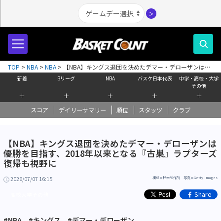
＞
TOP
>
NBA
>
NBA
>
【NBA】キングス退団を決めたデマー・デローザンは優
勝を目指す、2018年以来となる『古巣』ラプターズ復帰も視野に
新着
Bリーグ
NBA
バスケ日本代表
中学・高校・大学
その他
＋
＋
＋
＋
＋
スコア
デイリーサマリー
順位
スタッツ
クラブ
【NBA】キングス退団を決めたデマー・デローザンは
優勝を目指す、2018年以来となる『古巣』ラプターズ
復帰も視野に
2026/07/07 16:15
構成＝鈴木制作所 写真＝Getty Images
Share
高校大学その他
#NBA
#キングス
#デマー・デローザン