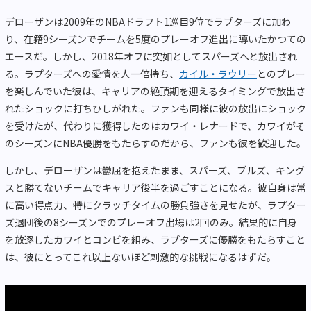
デローザンは2009年のNBAドラフト1巡目9位でラプターズに加わ
り、在籍9シーズンでチームを5度のプレーオフ進出に導いたかつての
エースだ。しかし、2018年オフに突如としてスパーズへと放出され
る。ラプターズへの愛情を人一倍持ち、
カイル・ラウリー
とのプレー
を楽しんでいた彼は、キャリアの絶頂期を迎えるタイミングで放出さ
れたショックに打ちひしがれた。ファンも同様に彼の放出にショック
を受けたが、代わりに獲得したのはカワイ・レナードで、カワイがそ
のシーズンにNBA優勝をもたらすのだから、ファンも彼を歓迎した。
しかし、デローザンは鬱屈を抱えたまま、スパーズ、ブルズ、キング
スと勝てないチームでキャリア後半を過ごすことになる。彼自身は常
に高い得点力、特にクラッチタイムの勝負強さを見せたが、ラプター
ズ退団後の8シーズンでのプレーオフ出場は2回のみ。結果的に自身
を放逐したカワイとコンビを組み、ラプターズに優勝をもたらすこと
は、彼にとってこれ以上ないほど刺激的な挑戦になるはずだ。