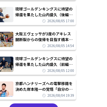
し進めて結果を求めるシーズンへ
琉球ゴールデンキングスに待望の
帰還を果たした山内盛久（後編）
「1人のウチナーンチュとしてみ
2026/08/05 17:00
んなが誇りに思えるチームにして
いく」
大阪エヴェッサが3度のアキレス
腱断裂からの復帰を目指す橋本拓
哉と契約を締結「もう一度コート
2026/08/05 14:54
に立ちたい」
琉球ゴールデンキングスに待望の
帰還を果たした山内盛久（前編）
「キングスが積み上げてきたもの
2026/08/05 12:00
を次の世代に繋いでいくのがやり
甲斐」
京都ハンナリーズへの電撃移籍を
決めた岸本隆一の覚悟「自分のエ
ゴというちっぽけなことのため
2026/08/04 19:39
に、京都に来たわけではない」