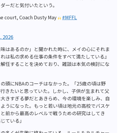
ーダーだと気付いたという。
he court, Coach Dusty May
#MFFL
, 2026
興味はあるのか」と聞かれた時に、メイの心にそれま
これは私の求める仕事の条件をすべて満たしている』
を解任することを決めており、雑談は本気の検討にな
の頭にNBAのコーチはなかった。「25歳の頃は野
に行きたいと思っていた。しかし、子供が生まれて父
は大きすぎる夢だとあきらめ、今の環境を楽しみ、自
るようになった。もっと若い頃は地元の高校でバスケ
っと前から最高のレベルで戦うための研究はしてき
感じている」
例の多くが失敗に終わっている。ルールもカルチャー