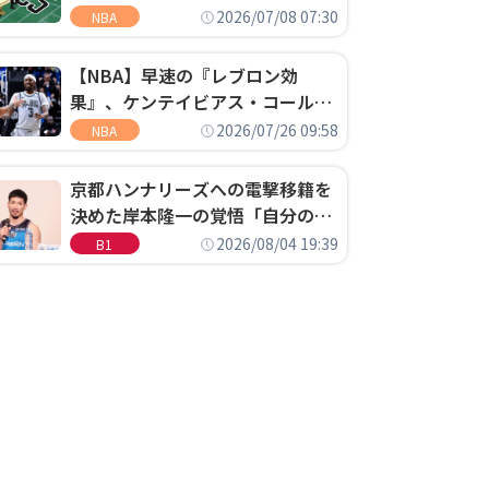
明「キャップの70％が2人の選手
2026/07/08 07:30
NBA
に集中するチームでは勝てない」
【NBA】早速の『レブロン効
果』、ケンテイビアス・コールド
ウェル・ポープがセブンティシク
2026/07/26 09:58
NBA
サーズに1年契約で加入
京都ハンナリーズへの電撃移籍を
決めた岸本隆一の覚悟「自分のエ
ゴというちっぽけなことのため
2026/08/04 19:39
B1
に、京都に来たわけではない」