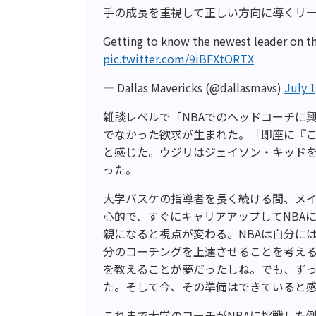
手の成長を重視して正しい方向に導くリ
Getting to know the newest leader on t
pic.twitter.com/9iBFXtORTX
— Dallas Mavericks (@dallasmavs)
July 1
雑談レベルで「NBAでのヘッドコーチに
でなかった欲求が生まれた。「即座に『
と感じた。ウジリはジェイソン・キッド
った。
大学バスケの指導者を長く続ける間、メイ
心的で、すぐにキャリアアップしてNBA
親になると視点が変わる。NBAは自分に
分のコーチングを上達させることを考え
を教えることが夢だったしね。でも、ず
た。そして今、その準備はできていると
これまで大学のコーチがNBAに挑戦した