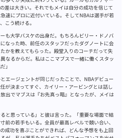
ロの差は大きい。それでもメイは自分の成功を信じて
急速にプロに近付いている。そしてNBAは選手が若
り、こう続ける。
ダーも大学バスケの出身だ。もちろんビリー・ドノバ
チになった時、前任のスタッフだったダグノートに会
したかを教えてもらった。殿堂入りのコーチだって失
く異なるからだ。私はここマブスで一緒に働くスタッ
拠だ」
とエージェントが同じだったことで、NBAデビュー
就任が決まってすぐ、カイリー・アービングとは話し
チ放出でマブスは『お先真っ暗』となったが、メイは
なると思っている」と彼は言った。「重要な場面で結
ク寸前の若手もいる。全員が最高レベルで競い合い、
いの成功を喜ぶことができれば、どんな予想をも上回
あるが、私は選手たちがベストパフォーマンスを出せ