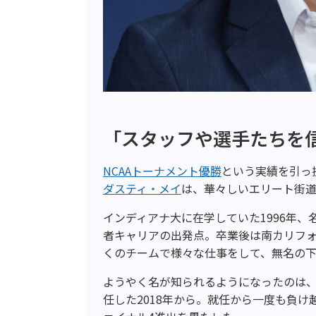
「スタッフや選手たちを
NCAAトーナメント優勝
という実績を引っ
ダスティ・メイ
は、華々しいエリート街
インディアナ大に在学していた1996年
者キャリアの出発点。卒業後は南カリフ
くのチームで様々な仕事をして、無名の下
ようやく名が知られるようになったのは
任した2018年から。就任から一度も負け