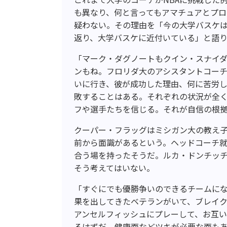
も異なり、何と言ってもアマチュアとプ
疑わない。その理由を「今の大学バスケは
返り、大学バスケに近付いている」と語
「マーク・ダグノートもクイン・スナイ
ンもね。フロリダ大のアシスタントコー
いに行き、彼が成功した理由、何に苦労
敗することはある。それぞれの状況が全
フや選手たちを信じる。それが自信の根
クーパー・フラッグはミシガン大の教え子
前から面識があるという。ヘッドコーチ
合う場を持ったそうだ。ルカ・ドンチッ
そう考えてはいない。
「すぐにでも優勝争いのできるチームに
果を出してきたベテランがいて、ブレイ
アンセルフィッシュにプレーして、お互
るはずだ。健康面などツキが必要な面も