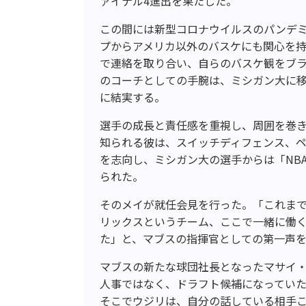
ァイナル4進出を果たした。
この間には新型コロナウイルスのパンデミ
プからアメリカ以外のバスケにも関心を持
で連絡を取り合い、自らのバスケ観をブ
のコーチとしての手腕は、ミシガン大に移
に結実する。
選手の成長と責任感を重視し、周囲を巻
知られる彼は、スイッチディフェンス、
を志向し、ミシガン大の選手からは「NB
られた。
そのメイが就任会見を行った。「これま
リックスというチーム、ここで一緒に働
た」と、マブスの指揮官としての第一声
マブスの新たな球団社長となったマサイ
人事ではなく、ドラフト候補になってい
そこでウジリは、自分の話している相手