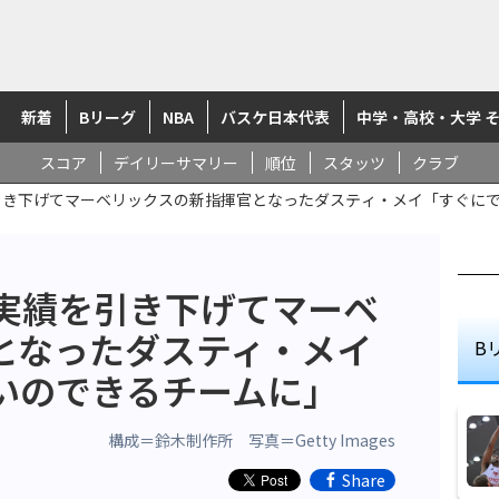
新着
Bリーグ
NBA
バスケ日本代表
中学・高校・大学 
スコア
デイリーサマリー
順位
スタッツ
クラブ
引き下げてマーベリックスの新指揮官となったダスティ・メイ「すぐに
の実績を引き下げてマーベ
となったダスティ・メイ
B
いのできるチームに」
構成＝鈴木制作所 写真＝Getty Images
Share