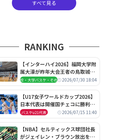
すべて見る
RANKING
【インターハイ2026】福岡大学附
属大濠が昨年大会王者の鳥取城北
を撃破、大阪薫英女学院は岐阜女
2026/07/30 18:04
高校・大学バスケ・その他
子に完勝、大会3日目試合結果
【U17女子ワールドカップ2026】
日本代表は開催国チェコに勝利し
て予選グループ3連勝で首位通
2026/07/15 11:40
バスケu21代表
過！準々決勝の相手はエジプトに
決定
【NBA】セルティックス球団社長
がジェイレン・ブラウン放出を説