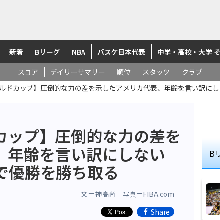
新着
Bリーグ
NBA
バスケ日本代表
中学・高校・大学 
スコア
デイリーサマリー
順位
スタッツ
クラブ
ールドカップ】圧倒的な力の差を示したアメリカ代表、年齢を言い訳に
ドカップ】圧倒的な力の差を
、年齢を言い訳にしない
B
で優勝を勝ち取る
文＝神高尚 写真＝FIBA.com
Share