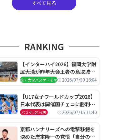
すべて見る
RANKING
【インターハイ2026】福岡大学附
属大濠が昨年大会王者の鳥取城北
を撃破、大阪薫英女学院は岐阜女
2026/07/30 18:04
高校・大学バスケ・その他
子に完勝、大会3日目試合結果
【U17女子ワールドカップ2026】
日本代表は開催国チェコに勝利し
て予選グループ3連勝で首位通
2026/07/15 11:40
バスケu21代表
過！準々決勝の相手はエジプトに
決定
京都ハンナリーズへの電撃移籍を
決めた岸本隆一の覚悟「自分のエ