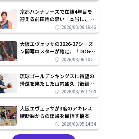
れを告げてプロ転向を決断
京都ハンナリーズで在籍4年目を
迎える前田悟の思い「本当にこの
チームで勝ちたい、負けたまま舐
2026/08/06 19:46
められたまま終わりたくない」
大阪エヴェッサの2026-27シーズ
ン開幕ロスターが確定、『DOG
FIGHT』のチームカルチャーを推
2026/08/06 10:51
し進めて結果を求めるシーズンへ
琉球ゴールデンキングスに待望の
帰還を果たした山内盛久（後編）
「1人のウチナーンチュとしてみ
2026/08/05 17:00
んなが誇りに思えるチームにして
いく」
大阪エヴェッサが3度のアキレス
腱断裂からの復帰を目指す橋本拓
哉と契約を締結「もう一度コート
2026/08/05 14:54
に立ちたい」