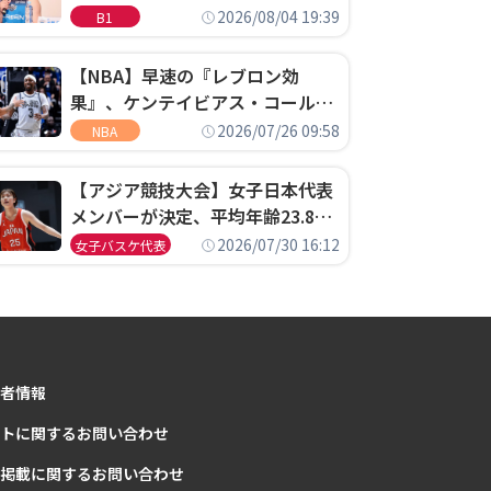
ゴというちっぽけなことのため
2026/08/04 19:39
B1
に、京都に来たわけではない」
【NBA】早速の『レブロン効
果』、ケンテイビアス・コールド
ウェル・ポープがセブンティシク
2026/07/26 09:58
NBA
サーズに1年契約で加入
【アジア競技大会】女子日本代表
メンバーが決定、平均年齢23.8歳
のフレッシュなメンバーが日本開
2026/07/30 16:12
女子バスケ代表
催の大舞台で頂点を狙う
者情報
トに関するお問い合わせ
掲載に関するお問い合わせ