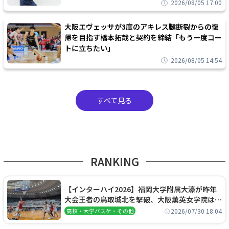
2026/08/05 17:00
大阪エヴェッサが3度のアキレス腱断裂からの復
帰を目指す橋本拓哉と契約を締結「もう一度コー
トに立ちたい」
2026/08/05 14:54
すべて見る
RANKING
【インターハイ2026】福岡大学附属大濠が昨年
大会王者の鳥取城北を撃破、大阪薫英女学院は岐
阜女子に完勝、大会3日目試合結果
2026/07/30 18:04
高校・大学バスケ・その他