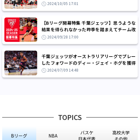
の延長戦を制す
2024/10/05 17:01
【Bリーグ開幕特集 千葉ジェッツ】思うような
結果を得られなかった昨季を踏まえてチーム改
革を断行、豪華布陣でさらなる高みを目指す！
2024/09/28 17:00
千葉ジェッツがオーストラリアリーグでプレー
したフォワードのディー・ジェイ・ホグを獲得
「日本に行くことが待ちきれません」
2024/07/09 14:48
TOPICS
バスケ
高校大学
Bリーグ
NBA
日本代表
その他