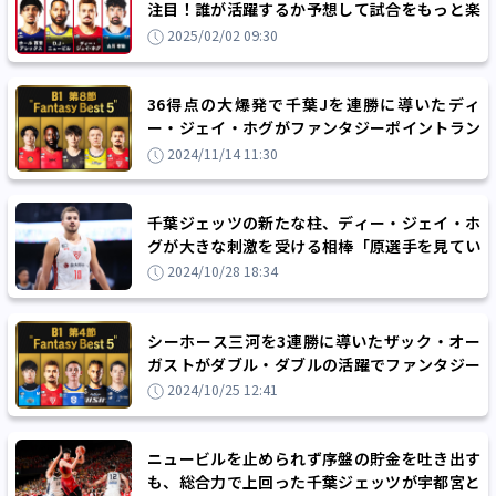
注目！誰が活躍するか予想して試合をもっと楽
しもう！
2025/02/02 09:30
36得点の大爆発で千葉Jを連勝に導いたディ
ー・ジェイ・ホグがファンタジーポイントラン
キング1位！B1第8節のファンタジーベスト5
2024/11/14 11:30
千葉ジェッツの新たな柱、ディー・ジェイ・ホ
グが大きな刺激を受ける相棒「原選手を見てい
ると、守備へのモチベーションが高まります」
2024/10/28 18:34
シーホース三河を3連勝に導いたザック・オー
ガストがダブル・ダブルの活躍でファンタジー
ポイント1位！B1第4節のファンタジーベスト5
2024/10/25 12:41
ニュービルを止められず序盤の貯金を吐き出す
も、総合力で上回った千葉ジェッツが宇都宮と