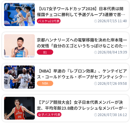
【U17女子ワールドカップ2026】日本代表は開
催国チェコに勝利して予選グループ3連勝で首位
通過！準々決勝の相手はエジプトに決定
2026/07/15 11:40
バスケu21代表
京都ハンナリーズへの電撃移籍を決めた岸本隆一
の覚悟「自分のエゴというちっぽけなことのため
に、京都に来たわけではない」
2026/08/04 19:39
B1
【NBA】早速の『レブロン効果』、ケンテイビア
ス・コールドウェル・ポープがセブンティシクサ
ーズに1年契約で加入
2026/07/26 09:58
NBA
【アジア競技大会】女子日本代表メンバーが決
定、平均年齢23.8歳のフレッシュなメンバーが日
本開催の大舞台で頂点を狙う
2026/07/30 16:12
女子バスケ代表