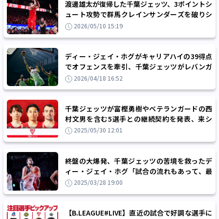
渡邊雄太が復帰した千葉ジェッツ、3ポイントシ
ュート攻勢で群馬クレインサンダーズを破りシ
リーズは運命の『ゲーム3』へ
2026/05/10 15:19
ディー・ジェイ・ホグがキャリアハイの39得点
でオフェンスを牽引、千葉ジェッツがレバンガ
北海道との直接対決を制す
2026/04/18 16:52
千葉ジェッツが富樫勇樹やベテランガードの西
村文男を含む5選手との継続契約を発表、来シ
ーズンへ盤石な体制を整える
2025/05/30 12:01
終盤の大爆発、千葉ジェッツの苦境を救ったデ
ィー・ジェイ・ホグ「試合の流れもあって、最
後は危機感がありました」
2025/03/28 19:00
【B.LEAGUE#LIVE】直近の試合で好調な選手に