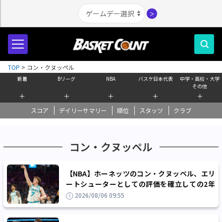
＞
TOP
>
コン・クヌッペル
新着
Bリーグ
NBA
バスケ日本代表
中学・高校・大学
その他
＋
＋
＋
＋
＋
スコア
デイリーサマリー
順位
スタッツ
クラブ
コン・クヌッペル
【NBA】ホーネッツのコン・クヌッペル、エリ
ートシューターとしての評価を確立しての2年
目に目指す『その次』は？
2026/08/06 09:55