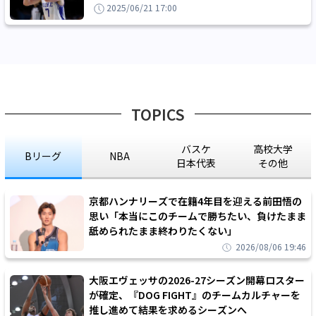
要の即戦力』として注目を集める
2025/06/21 17:00
TOPICS
バスケ
高校大学
Bリーグ
NBA
日本代表
その他
京都ハンナリーズで在籍4年目を迎える前田悟の
思い「本当にこのチームで勝ちたい、負けたまま
舐められたまま終わりたくない」
2026/08/06 19:46
大阪エヴェッサの2026-27シーズン開幕ロスター
が確定、『DOG FIGHT』のチームカルチャーを
推し進めて結果を求めるシーズンへ