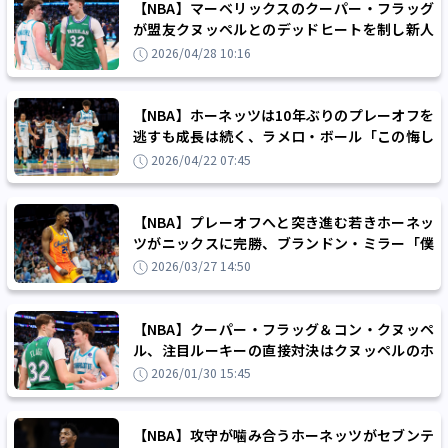
【NBA】マーベリックスのクーパー・フラッグ
が盟友クヌッペルとのデッドヒートを制し新人
王を受賞、チーム内4冠を達成
2026/04/28 10:16
【NBA】ホーネッツは10年ぶりのプレーオフを
逃すも成長は続く、ラメロ・ボール「この悔し
さを忘れないことが一番大事」
2026/04/22 07:45
【NBA】プレーオフへと突き進む若きホーネッ
ツがニックスに完勝、ブランドン・ミラー「僕
たちのペースに巻き込めた」
2026/03/27 14:50
【NBA】クーパー・フラッグ＆コン・クヌッペ
ル、注目ルーキーの直接対決はクヌッペルのホ
ーネッツに軍配
2026/01/30 15:45
【NBA】攻守が噛み合うホーネッツがセブンテ