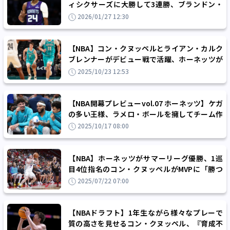
ィシクサーズに大勝して3連勝、ブランドン・
ミラー「僕たちの強みはペースの速さ」
2026/01/27 12:30
【NBA】コン・クヌッペルとライアン・カルク
ブレンナーがデビュー戦で活躍、ホーネッツが
ネッツに快勝
2025/10/23 12:53
【NBA開幕プレビューvol.07 ホーネッツ】ケガ
の多い王様、ラメロ・ボールを擁してチーム作
りの軸足が定まらない混沌
2025/10/17 08:00
【NBA】ホーネッツがサマーリーグ優勝、1巡
目4位指名のコン・クヌッペルがMVPに「勝つ
習慣を作ることに意味がある」
2025/07/22 07:00
【NBAドラフト】1年生ながら様々なプレーで
質の高さを見せるコン・クヌッペル、『育成不