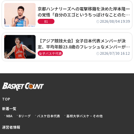
京都ハンナリーズへの電撃移籍を決めた岸本隆一
の覚悟「自分のエゴというちっぽけなことのため
に、京都に来たわけではない」
2026/08/04 19:39
B1
【アジア競技大会】女子日本代表メンバーが決
定、平均年齢23.8歳のフレッシュなメンバーが日
本開催の大舞台で頂点を狙う
2026/07/30 16:12
女子バスケ代表
TOP
新着一覧
NBA
Bリーグ
バスケ日本代表
高校大学バスケ・その他
運営者情報