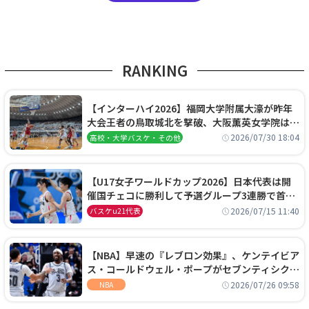
RANKING
【インターハイ2026】福岡大学附属大濠が昨年
大会王者の鳥取城北を撃破、大阪薫英女学院は岐
阜女子に完勝、大会3日目試合結果
2026/07/30 18:04
高校・大学バスケ・その他
【U17女子ワールドカップ2026】日本代表は開
催国チェコに勝利して予選グループ3連勝で首位
通過！準々決勝の相手はエジプトに決定
2026/07/15 11:40
バスケu21代表
【NBA】早速の『レブロン効果』、ケンテイビア
ス・コールドウェル・ポープがセブンティシクサ
ーズに1年契約で加入
2026/07/26 09:58
NBA