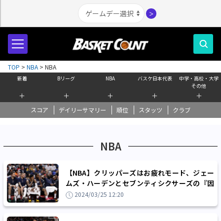
＞
TOP
>
NBA
>
NBA
新着
Bリーグ
NBA
バスケ日本代表
中学・高校・大学
その他
＋
＋
＋
＋
＋
スコア
デイリーサマリー
順位
スタッツ
クラブ
NBA
【NBA】クリッパーズはお疲れモード、ジェー
ムズ・ハーデンとセブンティシクサーズの『因
縁対決』はフィラデルフィアでの試合にお預け
2024/03/25 12:20