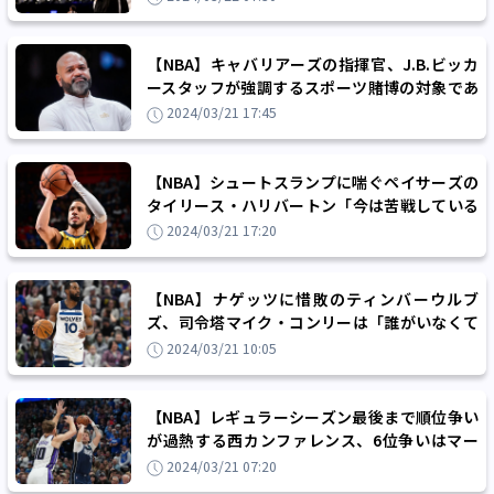
【NBA】キャバリアーズの指揮官、J.B.ビッカ
ースタッフが強調するスポーツ賭博の対象であ
ることの怖さ「これはとても危険なゲーム」
2024/03/21 17:45
【NBA】シュートスランプに喘ぐペイサーズの
タイリース・ハリバートン「今は苦戦している
けど、その苦しみの中に美しさがある」
2024/03/21 17:20
【NBA】ナゲッツに惜敗のティンバーウルブ
ズ、司令塔マイク・コンリーは「誰がいなくて
も対抗できることを示せた」と底上げに手応え
2024/03/21 10:05
【NBA】レギュラーシーズン最後まで順位争い
が過熱する西カンファレンス、6位争いはマー
ベリックスがキングスより優勢？
2024/03/21 07:20