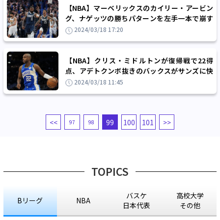
【NBA】マーベリックスのカイリー・アービン
グ、ナゲッツの勝ちパターンを左手一本で崩す
「いつも試しているシュート」
2024/03/18 17:20
【NBA】クリス・ミドルトンが復帰戦で22得
点、アデトクンボ抜きのバックスがサンズに快
勝「僕はピースとピースを繋ぐプレーヤー」
2024/03/18 11:45
<<
99
100
101
>>
97
98
TOPICS
バスケ
高校大学
Bリーグ
NBA
日本代表
その他