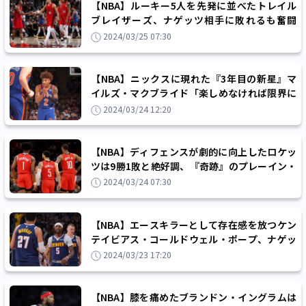
【NBA】ルーキー5人を先発に並べたトレイル
ブレイザーズ、ナゲッツ相手に敗れるも奮闘
「最後まで相手に食らい付いた」
2024/03/25 07:30
【NBA】ニックスに現れた『3年目の新星』マ
イルズ・マクブライド「楽しめなければ限界に
挑戦することはできない」
2024/03/24 12:20
【NBA】ディフェンスが劇的に向上したロケッ
ツは9勝1敗と絶好調、『奇跡』のプレーイン・
トーナメント進出をあきらめず
2024/03/24 07:30
【NBA】エースキラーとして存在感を放つケン
テイビアス・コールドウェル・ポープ、ナゲッ
ツは今オフの去就に戦々恐々？
2024/03/23 17:20
【NBA】膝を痛めたブランドン・イングラムは