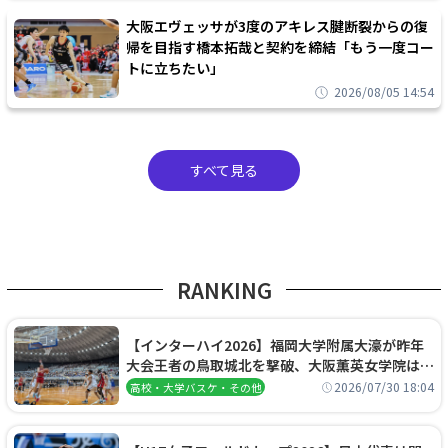
大阪エヴェッサが3度のアキレス腱断裂からの復
帰を目指す橋本拓哉と契約を締結「もう一度コー
トに立ちたい」
2026/08/05 14:54
すべて見る
RANKING
【インターハイ2026】福岡大学附属大濠が昨年
大会王者の鳥取城北を撃破、大阪薫英女学院は岐
阜女子に完勝、大会3日目試合結果
2026/07/30 18:04
高校・大学バスケ・その他