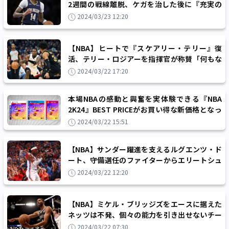
2週間の戦線離脱、ケガを治した後に『充実の
シーズン』の総仕上げへ
2024/03/23 12:20
【NBA】ヒートで『スケアリー・テリー』復
活、テリー・ロジアーを指揮官が称賛「何もな
いところからビッグプレーを生み出す」
2024/03/22 17:20
本場NBAの感動と興奮を実体験できる『NBA
2K24』BEST PRICEがお買い得な新価格となっ
て3月21日より発売！
2024/03/22 15:51
【NBA】サンダー躍進を支えるルグエンツ・ド
ート、守備選任のファイターからエリートシュ
ーターへ「みんな一緒に取り組んでいる」
2024/03/22 12:20
【NBA】ミケル・ブリッジズをエースに据えた
ネッツは不発、個々の能力を引き出せないチー
ム戦術には抜本的な見直しが必要
2024/03/22 07:30