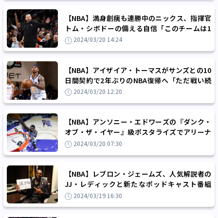
【NBA】満身創痍も連勝中のニックス、指揮官
トム・シボドーの備える自信「このチームは1
年を通して強い気持ちで戦い続けられる」
2024/03/20 14:24
【NBA】アイザイア・トーマスがサンズとの10
日間契約で2年ぶりのNBA復帰へ「ただ戦い続
け、それを笑顔でやり抜く」
2024/03/20 12:20
【NBA】アンソニー・エドワーズの『ダンク・
オブ・ザ・イヤー』級ポスタライズでアリーナ
は騒然「神様が僕のために決めてくれた」
2024/03/20 07:30
【NBA】レブロン・ジェームズ、人気解説者の
JJ・レディックと新たなポッドキャスト番組
『Mind the Game』をスタート
2024/03/19 16:30