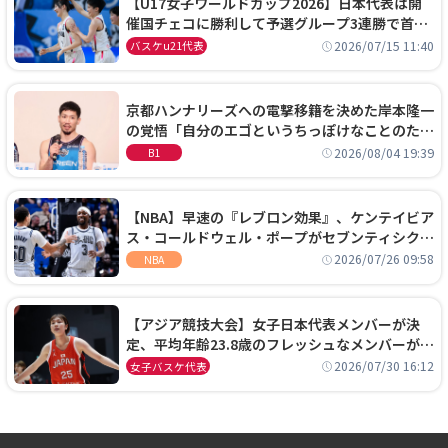
【U17女子ワールドカップ2026】日本代表は開
催国チェコに勝利して予選グループ3連勝で首位
通過！準々決勝の相手はエジプトに決定
2026/07/15 11:40
バスケu21代表
京都ハンナリーズへの電撃移籍を決めた岸本隆一
の覚悟「自分のエゴというちっぽけなことのため
に、京都に来たわけではない」
2026/08/04 19:39
B1
【NBA】早速の『レブロン効果』、ケンテイビア
ス・コールドウェル・ポープがセブンティシクサ
ーズに1年契約で加入
2026/07/26 09:58
NBA
【アジア競技大会】女子日本代表メンバーが決
定、平均年齢23.8歳のフレッシュなメンバーが日
本開催の大舞台で頂点を狙う
2026/07/30 16:12
女子バスケ代表