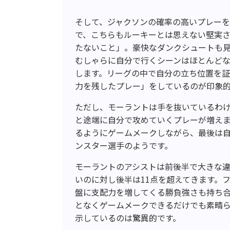
そして、ジャクソンの確率の高いプレー
で、こちらもルーキーとは思えない堅実
たないこと」。豪快なダンクシュートも
むしゃらに自分で行くシーンはほとんど
します。リーグの中で自分の立ち位置を
力を残したプレー」をしているのが印象
ただし、モーラントは手を抜いているわ
と途端に自分で攻めていくプレーが増え
るようにゲームメークしながら、最後は
ンスター選手のようです。
モーラントのアシストは前後半で大きな違
いのに対し後半は11点を超えてきます。
盤に支配力を増してくる勝負強さも持ち合
となくゲームメークできるだけでも素晴
示しているのは驚異的です。