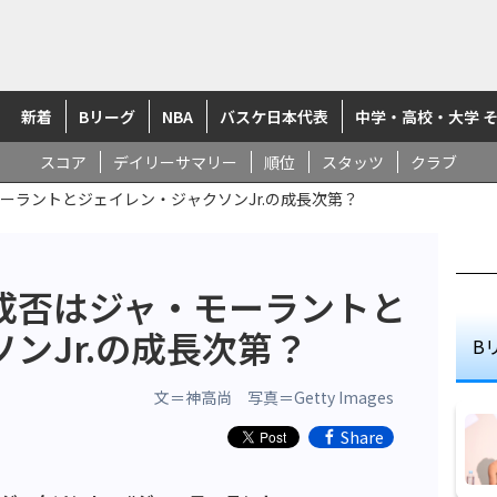
新着
Bリーグ
NBA
バスケ日本代表
中学・高校・大学 
スコア
デイリーサマリー
順位
スタッツ
クラブ
ーラントとジェイレン・ジャクソンJr.の成長次第？
成否はジャ・モーラントと
ンJr.の成長次第？
B
文＝神高尚 写真＝Getty Images
Share