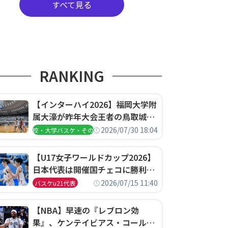
すべて見る
RANKING
【インターハイ2026】福岡大学附
属大濠が昨年大会王者の鳥取城北
を撃破、大阪薫英女学院は岐阜女
2026/07/30 18:04
高校・大学バスケ・その他
子に完勝、大会3日目試合結果
【U17女子ワールドカップ2026】
日本代表は開催国チェコに勝利し
て予選グループ3連勝で首位通
2026/07/15 11:40
バスケu21代表
過！準々決勝の相手はエジプトに
決定
【NBA】早速の『レブロン効
果』、ケンテイビアス・コールド