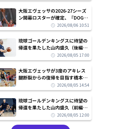
められたまま終わりたくない」
大阪エヴェッサの2026-27シーズ
ン開幕ロスターが確定、『DOG
FIGHT』のチームカルチャーを推
2026/08/06 10:51
し進めて結果を求めるシーズンへ
琉球ゴールデンキングスに待望の
帰還を果たした山内盛久（後編）
「1人のウチナーンチュとしてみ
2026/08/05 17:00
んなが誇りに思えるチームにして
いく」
大阪エヴェッサが3度のアキレス
腱断裂からの復帰を目指す橋本拓
哉と契約を締結「もう一度コート
2026/08/05 14:54
に立ちたい」
琉球ゴールデンキングスに待望の
帰還を果たした山内盛久（前編）
「キングスが積み上げてきたもの
2026/08/05 12:00
を次の世代に繋いでいくのがやり
甲斐」