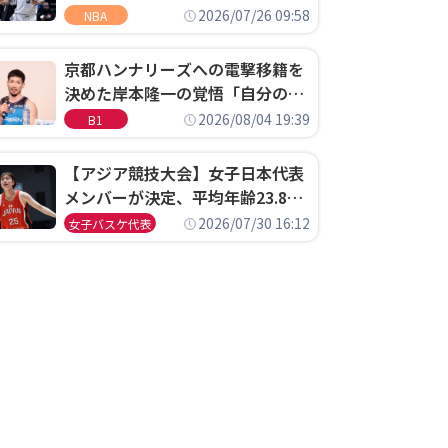
ウェル・ポープがセブンティシク
2026/07/26 09:58
NBA
サーズに1年契約で加入
京都ハンナリーズへの電撃移籍を
決めた岸本隆一の覚悟「自分のエ
ゴというちっぽけなことのため
2026/08/04 19:39
B1
に、京都に来たわけではない」
【アジア競技大会】女子日本代表
メンバーが決定、平均年齢23.8歳
のフレッシュなメンバーが日本開
2026/07/30 16:12
女子バスケ代表
催の大舞台で頂点を狙う