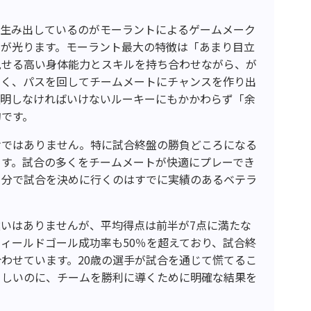
を生み出しているのがモーラントによるゲームメーク
さが光ります。モーラント最大の特徴は「あまり目立
見せる高い身体能力とスキルを持ち合わせながら、が
なく、パスを回してチームメートにチャンスを作り出
証明しなければいけないルーキーにもかかわらず「余
的です。
けではありません。特に試合終盤の勝負どころになる
ます。試合の多くをチームメートが快適にプレーでき
自分で試合を決めに行くのはすでに実績のあるベテラ
いはありませんが、平均得点は前半が7点に満たな
フィールドゴール成功率も50％を超えており、試合終
わせています。20歳の選手が試合を通じて慌てるこ
らしいのに、チームを勝利に導くために明確な結果を