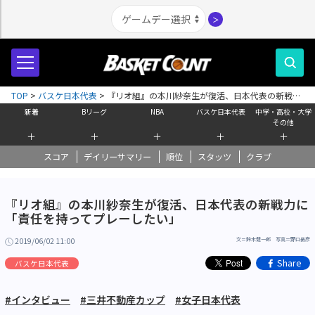
＞
TOP
>
バスケ日本代表
>
『リオ組』の本川紗奈生が復活、日本代表の新戦力
に「責任を持ってプレーしたい」
新着
Bリーグ
NBA
バスケ日本代表
中学・高校・大学
その他
＋
＋
＋
＋
＋
スコア
デイリーサマリー
順位
スタッツ
クラブ
『リオ組』の本川紗奈生が復活、日本代表の新戦力に
「責任を持ってプレーしたい」
2019/06/02 11:00
文＝鈴木健一郎 写真＝野口岳彦
Share
バスケ日本代表
#インタビュー
#三井不動産カップ
#女子日本代表