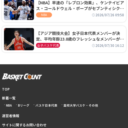
【NBA】早速の『レブロン効果』、ケンテイビア
ス・コールドウェル・ポープがセブンティシクサ
ーズに1年契約で加入
2026/07/26 09:58
NBA
【アジア競技大会】女子日本代表メンバーが決
定、平均年齢23.8歳のフレッシュなメンバーが日
本開催の大舞台で頂点を狙う
2026/07/30 16:12
女子バスケ代表
TOP
新着一覧
NBA
Bリーグ
バスケ日本代表
高校大学バスケ・その他
運営者情報
サイトに関するお問い合わせ