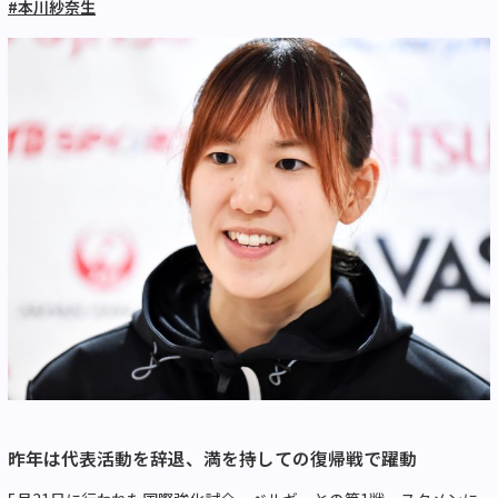
#本川紗奈生
昨年は代表活動を辞退、満を持しての復帰戦で躍動