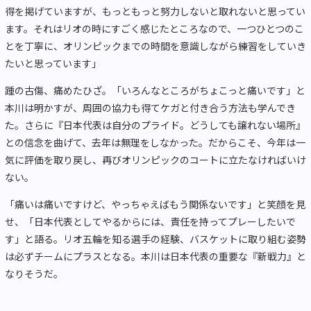
得を掲げていますが、もっともっと努力しないと取れないと思ってい
ます。それはリオの時にすごく感じたところなので、一つひとつのこ
とを丁寧に、オリンピックまでの時間を意識しながら練習をしていき
たいと思っています」
踵の古傷、痛めたひざ。「いろんなところがちょこっと痛いです」と
本川は明かすが、周囲の協力も得てケガと付き合う方法も学んでき
た。さらに『日本代表は自分のプライド。どうしても譲れない場所』
との信念を曲げて、去年は無理をしなかった。だからこそ、今年は一
気に評価を取り戻し、再びオリンピックのコートに立たなければいけ
ない。
「痛いは痛いですけど、やっちゃえばもう関係ないです」と笑顔を見
せ、「日本代表としてやるからには、責任を持ってプレーしたいで
す」と語る。リオ五輪を知る選手の経験、バスケットに取り組む姿勢
は必ずチームにプラスとなる。本川は日本代表の重要な『新戦力』と
なりそうだ。