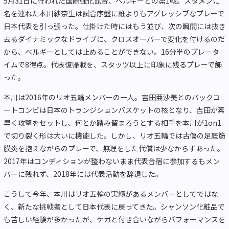
5月31日に行われた国際強化試合、ベルギーとの第1戦。スタメンに
名を連ねた本川紗奈生は試合序盤に誰よりもアグレッシブなプレーで
日本代表を引っ張った。仕掛けた時にはもう並び、次の瞬間には抜き
去るダイナミックなドライブに、クロスオーバーで変化を付けるのだ
から、ベルギーとしては止めることができない。16分半のプレータ
イムで8得点。代表復帰戦を、スタッツ以上に印象に残るプレーで飾
った。
本川は2016年のリオ五輪メンバーの一人。吉田亜沙美とのバックコ
ートコンビは日本のトランジションバスケットの核となり、吉田が素
早く攻撃をセットし、何とか踏み留まろうとする相手を本川が1on1
で切り裂く形は大いに機能した。しかし、リオ五輪では古傷の足底筋
膜炎を抱えながらのプレーで、無理をした代償は少なからずあった。
2017年はコンディションが整わないまま代表合宿に参加するもメン
バーに残れず、2018年には代表活動を辞退した。
こうして今年、本川はリオ五輪の実績があるメンバーとしてではな
く、新たな挑戦者として日本代表に戻ってきた。シャンソン化粧品で
も苦しい経験が多かったが、ケガと付き合いながらパフォーマンスを