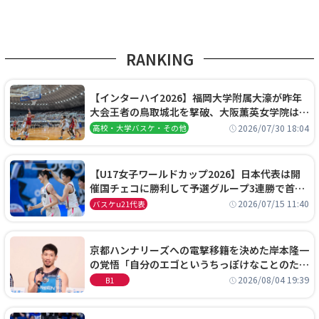
RANKING
【インターハイ2026】福岡大学附属大濠が昨年
大会王者の鳥取城北を撃破、大阪薫英女学院は岐
阜女子に完勝、大会3日目試合結果
2026/07/30 18:04
高校・大学バスケ・その他
【U17女子ワールドカップ2026】日本代表は開
催国チェコに勝利して予選グループ3連勝で首位
通過！準々決勝の相手はエジプトに決定
2026/07/15 11:40
バスケu21代表
京都ハンナリーズへの電撃移籍を決めた岸本隆一
の覚悟「自分のエゴというちっぽけなことのため
に、京都に来たわけではない」
2026/08/04 19:39
B1