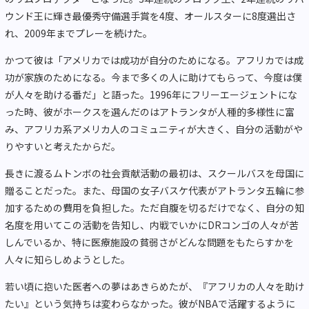
ウンド王に輝き最優秀守備選手賞を4度、オールスターに8度選出さ
れ、2009年までプレーを続けた。
かつて彼は「アメリカでは成功が自分のためになる。アフリカでは成
功が家族のためになる。今まで多くの人に助けてもらって、今度は僕
が人々を助ける番だ」と語った。1996年にフリーエージェントにな
った時、彼がホークスを選んだのはアトランタが人種的多様性に富
み、アフリカ系アメリカ人のコミュニティが大きく、自分の活動がや
りやすいと考えたからだ。
長きに渡るムトンボの社会貢献活動の最初は、スクールバスを母国に
贈ることだった。また、母国の女子バスケ代表がアトランタ五輪に参
加するための費用を負担した。ただ自腹を切るだけでなく、自分の知
名度を用いてこの活動を告知し、内戦でいかにDRコンゴの人々が苦
しんでいるか、特に医療施設の貧弱さがどんな問題をもたらすかを
人々に知らしめようとした。
若い頃に抱いた医者への夢はあきらめたが、『アフリカの人々を助け
たい』という気持ちは変わらなかった。彼がNBAで活躍するように