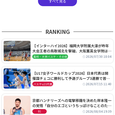
すべて見る
RANKING
【インターハイ2026】福岡大学附属大濠が昨年
大会王者の鳥取城北を撃破、大阪薫英女学院は岐
阜女子に完勝、大会3日目試合結果
2026/07/30 18:04
高校・大学バスケ・その他
【U17女子ワールドカップ2026】日本代表は開
催国チェコに勝利して予選グループ3連勝で首位
通過！準々決勝の相手はエジプトに決定
2026/07/15 11:40
バスケu21代表
京都ハンナリーズへの電撃移籍を決めた岸本隆一
の覚悟「自分のエゴというちっぽけなことのため
に、京都に来たわけではない」
2026/08/04 19:39
B1