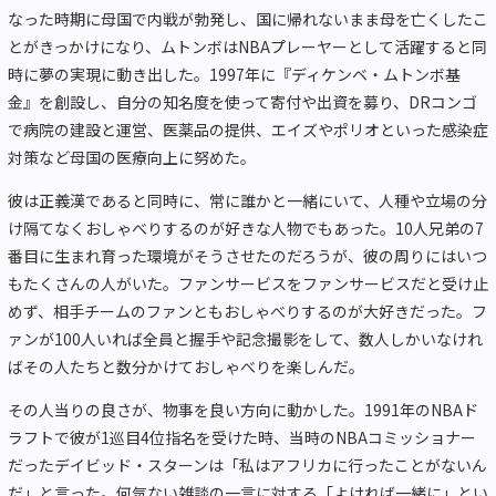
なった時期に母国で内戦が勃発し、国に帰れないまま母を亡くしたこ
とがきっかけになり、ムトンボはNBAプレーヤーとして活躍すると同
時に夢の実現に動き出した。1997年に『ディケンベ・ムトンボ基
金』を創設し、自分の知名度を使って寄付や出資を募り、DRコンゴ
で病院の建設と運営、医薬品の提供、エイズやポリオといった感染症
対策など母国の医療向上に努めた。
彼は正義漢であると同時に、常に誰かと一緒にいて、人種や立場の分
け隔てなくおしゃべりするのが好きな人物でもあった。10人兄弟の7
番目に生まれ育った環境がそうさせたのだろうが、彼の周りにはいつ
もたくさんの人がいた。ファンサービスをファンサービスだと受け止
めず、相手チームのファンともおしゃべりするのが大好きだった。フ
ァンが100人いれば全員と握手や記念撮影をして、数人しかいなけれ
ばその人たちと数分かけておしゃべりを楽しんだ。
その人当りの良さが、物事を良い方向に動かした。1991年のNBAド
ラフトで彼が1巡目4位指名を受けた時、当時のNBAコミッショナー
だったデイビッド・スターンは「私はアフリカに行ったことがないん
だ」と言った。何気ない雑談の一言に対する「よければ一緒に」とい