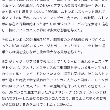
うムトンボの返事が、今のNBAとアフリカの密接な関係を生み出し
たと言っても過言ではない。1993年、ムトンボはスターンを連れて
南アフリカに行き、ネルソン・マンデラに会った。この時期、ムトン
ボの存在と行動は始まったばかりのNBAのグローバル化を大きく推進
し、特にアフリカバスケ界には多大な影響を与えた。
そのムトンボは2024年9月30日、脳腫瘍のため58歳の若さで亡くな
った。NBAは追悼のメッセージを出し、アフリカにルーツを持つ選
手たちは涙を流しながら彼の偉大なる貢献を称えた。
両親がナイジェリア出身で移民としてギリシャに生まれたヤニス・ア
デトクンボ、アメリカとフランスの二重国籍を持つカメルーン生まれ
のジョエル・エンビードといったスター選手も同様だ。彼らはムトン
ボが建てた病院で命を救われたアフリカの人たちと同様に、ムトンボ
がNBAにアフリカ人プレーヤーの居場所を作ってくれたと信じてい
る。DRコンゴで生まれ育ったジョナサン・クミンガは「ムトンボは
NBAでプレーした最初のDRコンゴ人であり、僕のような多くの若者
が夢に挑戦するのを助けてくれた」と語った。