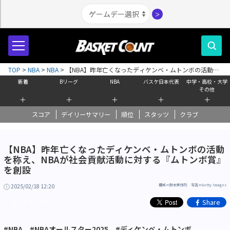
＞
TOP
>
NBA
>
NBA
>
【NBA】昨年亡くなったディケンベ・ムトンボの活動を
称え、NBAが社会貢献活動に対する『ムトンボ賞』を創設
新着
Bリーグ
NBA
バスケ日本代表
中学・高校・大学
その他
＋
＋
＋
＋
＋
スコア
デイリーサマリー
順位
スタッツ
クラブ
【NBA】昨年亡くなったディケンベ・ムトンボの活動
を称え、NBAが社会貢献活動に対する『ムトンボ賞』
を創設
2025/02/18 12:20
構成＝鈴木制作所 写真＝Getty Images
Share
高校大学その他
#NBA
#NBAオールスター2025
#ディケンベ・ムトンボ