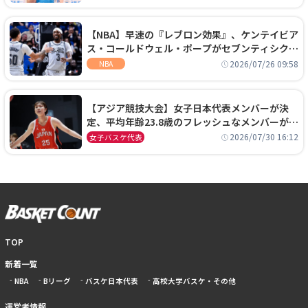
【NBA】早速の『レブロン効果』、ケンテイビア
ス・コールドウェル・ポープがセブンティシクサ
ーズに1年契約で加入
2026/07/26 09:58
NBA
【アジア競技大会】女子日本代表メンバーが決
定、平均年齢23.8歳のフレッシュなメンバーが日
本開催の大舞台で頂点を狙う
2026/07/30 16:12
女子バスケ代表
TOP
新着一覧
NBA
Bリーグ
バスケ日本代表
高校大学バスケ・その他
運営者情報