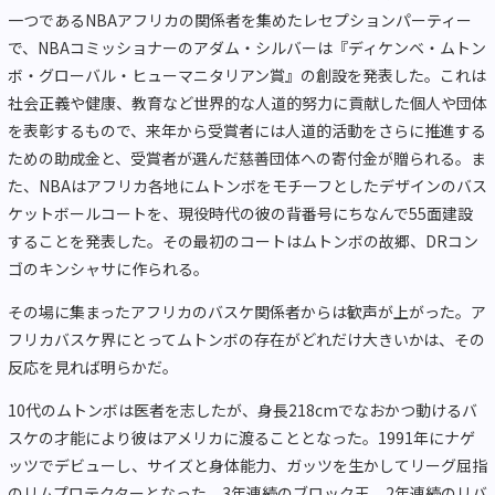
一つであるNBAアフリカの関係者を集めたレセプションパーティー
で、NBAコミッショナーのアダム・シルバーは『ディケンベ・ムトン
ボ・グローバル・ヒューマニタリアン賞』の創設を発表した。これは
社会正義や健康、教育など世界的な人道的努力に貢献した個人や団体
を表彰するもので、来年から受賞者には人道的活動をさらに推進する
ための助成金と、受賞者が選んだ慈善団体への寄付金が贈られる。ま
た、NBAはアフリカ各地にムトンボをモチーフとしたデザインのバス
ケットボールコートを、現役時代の彼の背番号にちなんで55面建設
することを発表した。その最初のコートはムトンボの故郷、DRコン
ゴのキンシャサに作られる。
その場に集まったアフリカのバスケ関係者からは歓声が上がった。ア
フリカバスケ界にとってムトンボの存在がどれだけ大きいかは、その
反応を見れば明らかだ。
10代のムトンボは医者を志したが、身長218cmでなおかつ動けるバ
スケの才能により彼はアメリカに渡ることとなった。1991年にナゲ
ッツでデビューし、サイズと身体能力、ガッツを生かしてリーグ屈指
のリムプロテクターとなった。3年連続のブロック王、2年連続のリバ