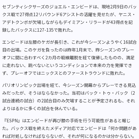
セブンティシクサーズのジョエル・エンビードは、現地2月9日のバッ
クス戦で27得点12リバウンド6アシストの活躍を見せたが、ヤニス・
アデトクンボが欠場しながらもデイミアン・リラードが43得点を記
録したバックスに127-135で敗れた。
エンビードは左膝のケガが長引き、これが今シーズンようやく16試合
目の出場。このケガを負ったのは昨年1月末で、昨シーズンのプレー
オフに間に合わすべく2カ月の戦線離脱を経て復帰したものの、満足
に走れない、跳べないというコンディションで本来の力を発揮でき
ず、プレーオフではニックスとのファーストラウンドに敗れた。
パリオリンピック出場を経て、今シーズン開幕からプレーできる見込
みだったが、そうはならなかった。当初はバック・トゥ・バック（2
試合連続の試合）の2試合目のみ欠場することが予定されるも、それ
よりはるかに多くの試合を休んでいる。
『ESPN』はエンビードが再び膝の手術を行う可能性があると報じ
た。バックス戦を終えたメディア対応でエンビードは「何か問題があ
れば対処しなければならないが、それが何になるのかは分からない。