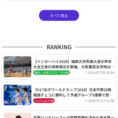
すべて見る
RANKING
【インターハイ2026】福岡大学附属大濠が昨年
大会王者の鳥取城北を撃破、大阪薫英女学院は岐
阜女子に完勝、大会3日目試合結果
2026/07/30 18:04
高校・大学バスケ・その他
【U17女子ワールドカップ2026】日本代表は開
催国チェコに勝利して予選グループ3連勝で首位
通過！準々決勝の相手はエジプトに決定
2026/07/15 11:40
バスケu21代表
京都ハンナリーズへの電撃移籍を決めた岸本隆一