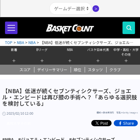
＞
TOP
>
NBA
>
NBA
>
【NBA】低迷が続くセブンティシクサーズ、ジョエル・
エンビードは再び膝の手術へ？「あらゆる選択肢を検討している」
新着
Bリーグ
NBA
バスケ日本代表
中学・高校・大学
その他
＋
＋
＋
＋
＋
スコア
デイリーサマリー
順位
スタッツ
クラブ
【NBA】低迷が続くセブンティシクサーズ、ジョエ
ル・エンビードは再び膝の手術へ？「あらゆる選択肢
を検討している」
2025/02/10 12:00
構成＝鈴木制作所 写真＝Getty Images
Share
高校大学その他
#NBA
#ジョエル・エンビード
#セブンティシクサーズ