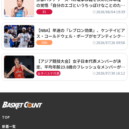
の覚悟「自分のエゴというちっぽけなことのため
に、京都に来たわけではない」
2026/08/04 19:39
B1
【NBA】早速の『レブロン効果』、ケンテイビア
ス・コールドウェル・ポープがセブンティシクサ
ーズに1年契約で加入
2026/07/26 09:58
NBA
【アジア競技大会】女子日本代表メンバーが決
定、平均年齢23.8歳のフレッシュなメンバーが日
本開催の大舞台で頂点を狙う
2026/07/30 16:12
女子バスケ代表
TOP
新着一覧