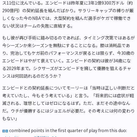
ス11位に沈んでいる。エンビードは昨年夏に3年1億9300万ドル（約
290億円）の契約延長を結んだばかり。サラリーキャップの縛りが厳
しくなった今のNBAでは、大型契約を結んだ選手がケガで稼働でき
ない状況はチームの失敗に直結する。
もし彼が再び手術に踏み切るのであれば、タイミング次第ではあるが
今シーズンか来シーズンを無駄にすることになる。膝は消耗品であ
り、完治してもケガ前のパフォーマンスが戻るとは限らず、今30歳の
エンビードはやがて衰えていく。エンビードの契約は彼が34歳にな
る2029年まで。シクサーズがエンビードを擁して優勝を狙えるチャ
ンスは何回訪れるのだろうか？
エンビードとの契約延長についてモーリーは「当時は正しい判断だと
考えていたし、今もそう考えている」と言う。「将来的には症状が軽
減される、理想としてはゼロになるはず。ただ、まだその途中なん
だ。ウチが優勝するにはジョエルが必要だ。その考えには何の変わり
もない」
combined points in the first quarter of play from this duo: