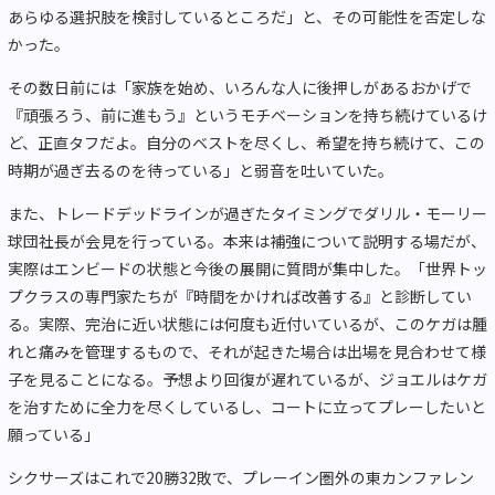
あらゆる選択肢を検討しているところだ」と、その可能性を否定しな
かった。
その数日前には「家族を始め、いろんな人に後押しがあるおかげで
『頑張ろう、前に進もう』というモチベーションを持ち続けているけ
ど、正直タフだよ。自分のベストを尽くし、希望を持ち続けて、この
時期が過ぎ去るのを待っている」と弱音を吐いていた。
また、トレードデッドラインが過ぎたタイミングでダリル・モーリー
球団社長が会見を行っている。本来は補強について説明する場だが、
実際はエンビードの状態と今後の展開に質問が集中した。「世界トッ
プクラスの専門家たちが『時間をかければ改善する』と診断してい
る。実際、完治に近い状態には何度も近付いているが、このケガは腫
れと痛みを管理するもので、それが起きた場合は出場を見合わせて様
子を見ることになる。予想より回復が遅れているが、ジョエルはケガ
を治すために全力を尽くしているし、コートに立ってプレーしたいと
願っている」
シクサーズはこれで20勝32敗で、プレーイン圏外の東カンファレン