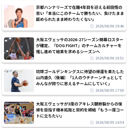
京都ハンナリーズで在籍4年目を迎える前田悟の
思い「本当にこのチームで勝ちたい、負けたまま
舐められたまま終わりたくない」
2026/08/06 19:46
大阪エヴェッサの2026-27シーズン開幕ロスター
が確定、『DOG FIGHT』のチームカルチャーを
推し進めて結果を求めるシーズンへ
2026/08/06 10:51
琉球ゴールデンキングスに待望の帰還を果たした
山内盛久（後編）「1人のウチナーンチュとして
みんなが誇りに思えるチームにしていく」
2026/08/05 17:00
大阪エヴェッサが3度のアキレス腱断裂からの復
帰を目指す橋本拓哉と契約を締結「もう一度コー
トに立ちたい」
2026/08/05 14:54