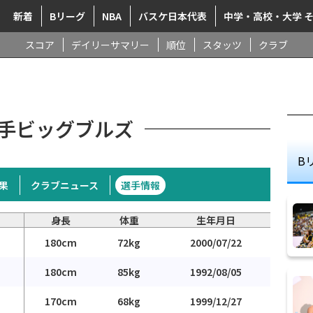
新着
Bリーグ
NBA
バスケ日本代表
中学・高校・大学 
スコア
デイリーサマリー
順位
スタッツ
クラブ
手ビッグブルズ
B
果
クラブニュース
選手情報
身長
体重
生年月日
180cm
72kg
2000/07/22
180cm
85kg
1992/08/05
170cm
68kg
1999/12/27