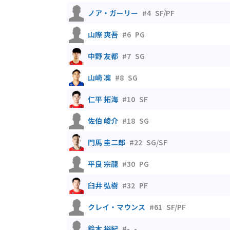
ノア・ガーリー
#4
SF/PF
山際 爽吾
#6
PG
中野 友都
#7
SG
山崎 凜
#8
SG
仁平 拓海
#10
SF
佐伯 崚介
#18
SG
門馬 圭二郎
#22
SG/SF
平良 宗龍
#30
PG
臼井 弘樹
#32
PF
クレイ・マウンス
#61
SF/PF
鈴木 裕紀
#-
-