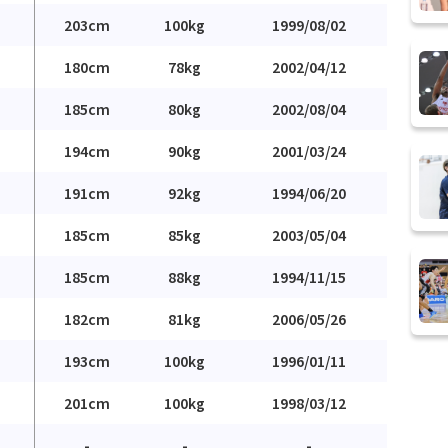
203cm
100kg
1999/08/02
180cm
78kg
2002/04/12
185cm
80kg
2002/08/04
194cm
90kg
2001/03/24
191cm
92kg
1994/06/20
185cm
85kg
2003/05/04
185cm
88kg
1994/11/15
182cm
81kg
2006/05/26
193cm
100kg
1996/01/11
201cm
100kg
1998/03/12
-
-
-