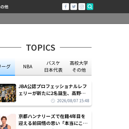
その他
TOPICS
バスケ
高校大学
リーグ
NBA
日本代表
その他
JBA公認プロフェッショナルレフ
ェリーが新たに2名誕生、高野晃
平は16年間続けた会社員生活に別
2026/08/07 15:48
れを告げてプロ転向を決断
京都ハンナリーズで在籍4年目を
迎える前田悟の思い「本当にこの