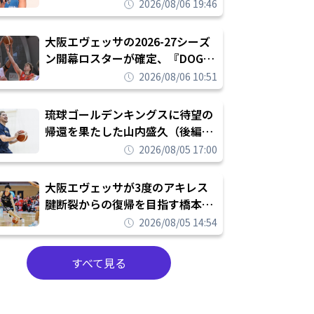
チームで勝ちたい、負けたまま舐
2026/08/06 19:46
められたまま終わりたくない」
大阪エヴェッサの2026-27シーズ
ン開幕ロスターが確定、『DOG
FIGHT』のチームカルチャーを推
2026/08/06 10:51
し進めて結果を求めるシーズンへ
琉球ゴールデンキングスに待望の
帰還を果たした山内盛久（後編）
「1人のウチナーンチュとしてみ
2026/08/05 17:00
んなが誇りに思えるチームにして
いく」
大阪エヴェッサが3度のアキレス
腱断裂からの復帰を目指す橋本拓
哉と契約を締結「もう一度コート
2026/08/05 14:54
に立ちたい」
すべて見る