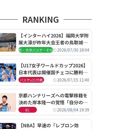
RANKING
【インターハイ2026】福岡大学附
属大濠が昨年大会王者の鳥取城北
を撃破、大阪薫英女学院は岐阜女
2026/07/30 18:04
高校・大学バスケ・その他
子に完勝、大会3日目試合結果
【U17女子ワールドカップ2026】
日本代表は開催国チェコに勝利し
て予選グループ3連勝で首位通
2026/07/15 11:40
バスケu21代表
過！準々決勝の相手はエジプトに
決定
京都ハンナリーズへの電撃移籍を
決めた岸本隆一の覚悟「自分のエ
ゴというちっぽけなことのため
2026/08/04 19:39
B1
に、京都に来たわけではない」
【NBA】早速の『レブロン効