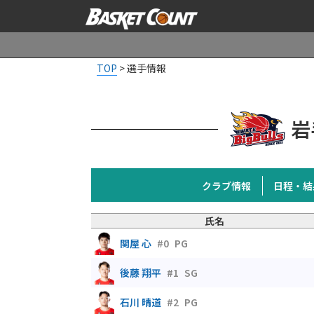
TOP
>
選手情報
岩
クラブ情報
日程・結
氏名
関屋 心
#0
PG
後藤 翔平
#1
SG
石川 晴道
#2
PG