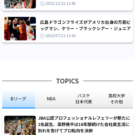
率対決を1点差で制す
2022/12/15 12:45
広島ドラゴンフライズがアメリカ出身の万能ビ
ッグマン、ケリー・ブラックシアー・ジュニア
を獲得
2022/07/12 12:43
TOPICS
バスケ
高校大学
Bリーグ
NBA
日本代表
その他
JBA公認プロフェッショナルレフェリーが新たに
2名誕生、高野晃平は16年間続けた会社員生活に
別れを告げてプロ転向を決断