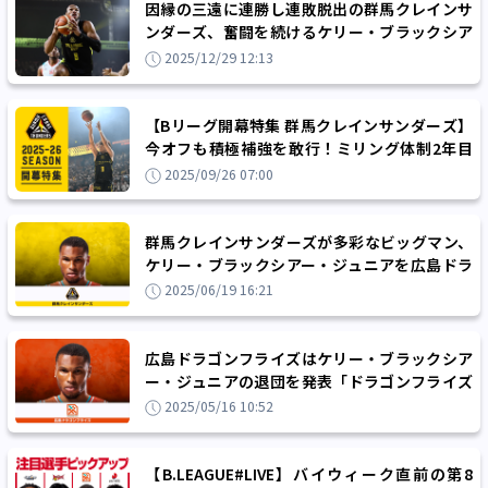
因縁の三遠に連勝し連敗脱出の群馬クレインサ
ンダーズ、奮闘を続けるケリー・ブラックシア
ー・ジュニア「群馬は逆境に強いチーム」
2025/12/29 12:13
【Bリーグ開幕特集 群馬クレインサンダーズ】
今オフも積極補強を敢行！ミリング体制2年目
もスタイルを徹底し、目指すは優勝のみ！
2025/09/26 07:00
群馬クレインサンダーズが多彩なビッグマン、
ケリー・ブラックシアー・ジュニアを広島ドラ
ゴンフライズから獲得
2025/06/19 16:21
広島ドラゴンフライズはケリー・ブラックシア
ー・ジュニアの退団を発表「ドラゴンフライズ
での経験は一生忘れません」
2025/05/16 10:52
【B.LEAGUE#LIVE】バイウィーク直前の第8