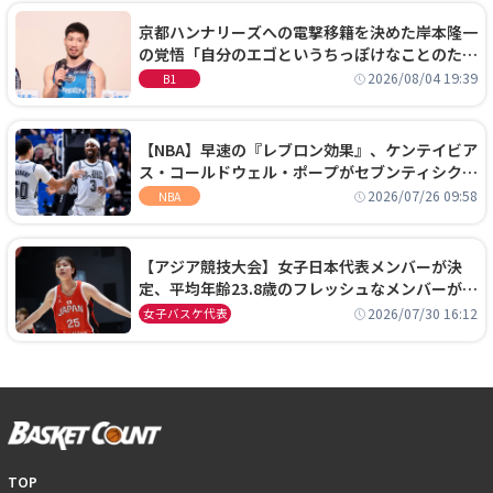
京都ハンナリーズへの電撃移籍を決めた岸本隆一
の覚悟「自分のエゴというちっぽけなことのため
に、京都に来たわけではない」
2026/08/04 19:39
B1
【NBA】早速の『レブロン効果』、ケンテイビア
ス・コールドウェル・ポープがセブンティシクサ
ーズに1年契約で加入
2026/07/26 09:58
NBA
【アジア競技大会】女子日本代表メンバーが決
定、平均年齢23.8歳のフレッシュなメンバーが日
本開催の大舞台で頂点を狙う
2026/07/30 16:12
女子バスケ代表
TOP