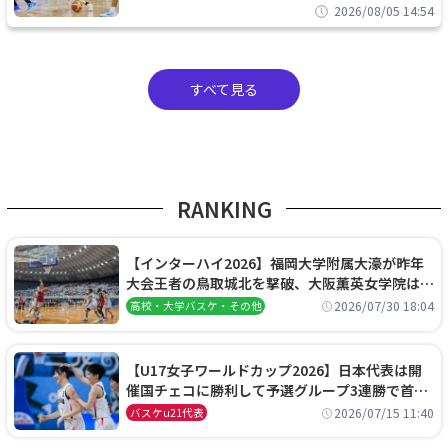
2026/08/05 14:54
すべて見る
RANKING
【インターハイ2026】福岡大学附属大濠が昨年
大会王者の鳥取城北を撃破、大阪薫英女学院は岐
阜女子に完勝、大会3日目試合結果
2026/07/30 18:04
高校・大学バスケ・その他
【U17女子ワールドカップ2026】日本代表は開
催国チェコに勝利して予選グループ3連勝で首位
通過！準々決勝の相手はエジプトに決定
2026/07/15 11:40
バスケu21代表