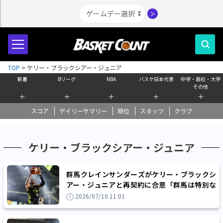
＞
TOP
>
ケリー・ブラックシアー・ジュニア
新着
Bリーグ
NBA
バスケ日本代表
中学・高校・大学
その他
＋
＋
＋
＋
＋
スコア
デイリーサマリー
順位
スタッツ
クラブ
ケリー・ブラックシアー・ジュニア
群馬クレインサンダーズがケリー・ブラックシ
アー・ジュニアと再契約に合意「群馬は特別な
ものを築き上げているクラブ」
2026/07/10 11:01