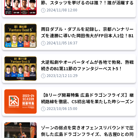
節、スタッツを挙げるのは誰？！誰が活躍する
か予想して試合をもっと楽しもう！
2024/11/08 12:00
両日ダブル・ダブルを記録し、京都ハンナリー
ズを連勝に導いた岡田侑大がFP日本人1位！B1
第6節のファンタジーベスト5！
2024/11/05 16:37
大逆転劇やオーバータイムが各地で勃発、熱戦
続きのB1第11節のファンタジーベスト5！
2023/12/12 11:29
【Bリーグ開幕特集 広島ドラゴンフライズ】継
続路線を徹底、CS初出場を果たした昨シーズン
を超える成績を！
2023/10/06 15:00
ゾーンの弱点を突きオフェンスリバウンドで圧
倒した広島ドラゴンフライズ、名古屋Dとの同