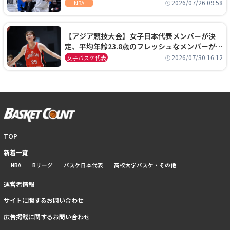
ーズに1年契約で加入
2026/07/26 09:58
NBA
【アジア競技大会】女子日本代表メンバーが決
定、平均年齢23.8歳のフレッシュなメンバーが日
本開催の大舞台で頂点を狙う
2026/07/30 16:12
女子バスケ代表
TOP
新着一覧
NBA
Bリーグ
バスケ日本代表
高校大学バスケ・その他
運営者情報
サイトに関するお問い合わせ
広告掲載に関するお問い合わせ