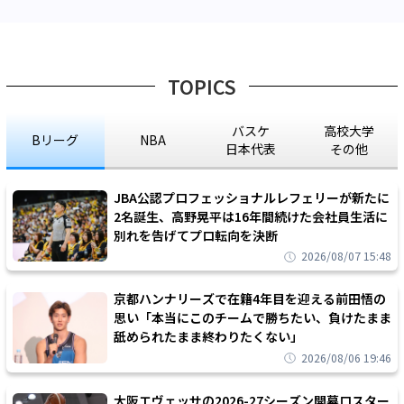
TOPICS
バスケ
高校大学
Bリーグ
NBA
日本代表
その他
JBA公認プロフェッショナルレフェリーが新たに
2名誕生、高野晃平は16年間続けた会社員生活に
別れを告げてプロ転向を決断
2026/08/07 15:48
京都ハンナリーズで在籍4年目を迎える前田悟の
思い「本当にこのチームで勝ちたい、負けたまま
舐められたまま終わりたくない」
2026/08/06 19:46
大阪エヴェッサの2026-27シーズン開幕ロスター