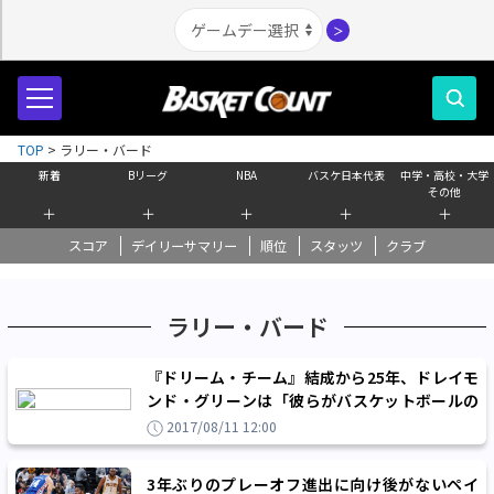
＞
TOP
>
ラリー・バード
新着
Bリーグ
NBA
バスケ日本代表
中学・高校・大学
その他
＋
＋
＋
＋
＋
スコア
デイリーサマリー
順位
スタッツ
クラブ
ラリー・バード
『ドリーム・チーム』結成から25年、ドレイモ
ンド・グリーンは「彼らがバスケットボールの
在り方を変えた」
2017/08/11 12:00
3年ぶりのプレーオフ進出に向け後がないペイ