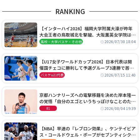
RANKING
【インターハイ2026】福岡大学附属大濠が昨年
大会王者の鳥取城北を撃破、大阪薫英女学院は岐
阜女子に完勝、大会3日目試合結果
2026/07/30 18:04
高校・大学バスケ・その他
【U17女子ワールドカップ2026】日本代表は開
催国チェコに勝利して予選グループ3連勝で首位
通過！準々決勝の相手はエジプトに決定
2026/07/15 11:40
バスケu21代表
京都ハンナリーズへの電撃移籍を決めた岸本隆一
の覚悟「自分のエゴというちっぽけなことのため
に、京都に来たわけではない」
2026/08/04 19:39
B1
【NBA】早速の『レブロン効果』、ケンテイビア
ス・コールドウェル・ポープがセブンティシクサ