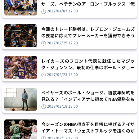
サーズ、ベテランのアーロン・ブルックス「俺
たちのシリーズは今から始まる」
2017/04/07 17:00
今回のトレード勝者は、レブロン・ジェームズ
の要請に応えてプレーメーカーを獲得できそう
なキャバリアーズ？
2017/02/25 12:20
レイカーズのフロント代表に就任したマジッ
ク・ジョンソン、最初の仕事はポール・ジョー
ジ獲得か？
2017/02/23 18:00
ペイサーズのポール・ジョージ、複数年契約を
見送る？「インディアナに初めてNBA優勝をも
たらす選手になりたいけど……」
2017/02/18 18:00
今シーズンのNBA得点王を目標に掲げるアイザ
イア・トーマス「ウェストブルックを抜くのが
目標。自信はある」
2017/02/17 17:00