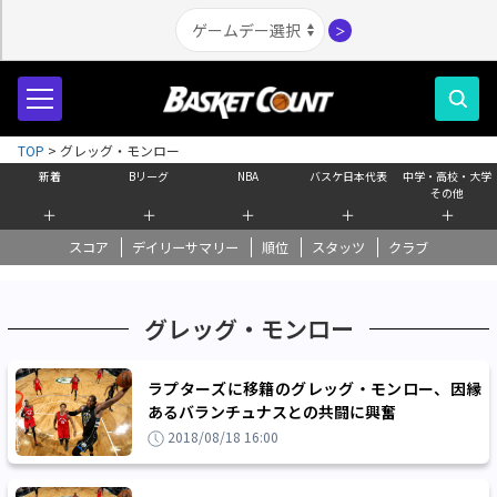
＞
TOP
>
グレッグ・モンロー
新着
Bリーグ
NBA
バスケ日本代表
中学・高校・大学
その他
＋
＋
＋
＋
＋
スコア
デイリーサマリー
順位
スタッツ
クラブ
グレッグ・モンロー
ラプターズに移籍のグレッグ・モンロー、因縁
あるバランチュナスとの共闘に興奮
2018/08/18 16:00