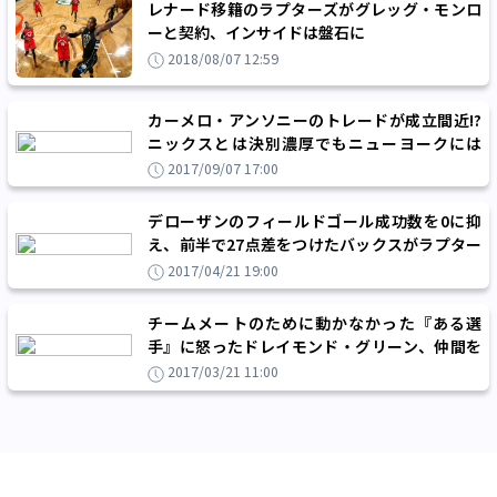
レナード移籍のラプターズがグレッグ・モンロ
ーと契約、インサイドは盤石に
2018/08/07 12:59
カーメロ・アンソニーのトレードが成立間近!?
ニックスとは決別濃厚でもニューヨークには
「これからも街の一員」と語る
2017/09/07 17:00
デローザンのフィールドゴール成功数を0に抑
え、前半で27点差をつけたバックスがラプター
ズを圧倒
2017/04/21 19:00
チームメートのために動かなかった『ある選
手』に怒ったドレイモンド・グリーン、仲間を
守る自らの『作法』を行動で示す
2017/03/21 11:00