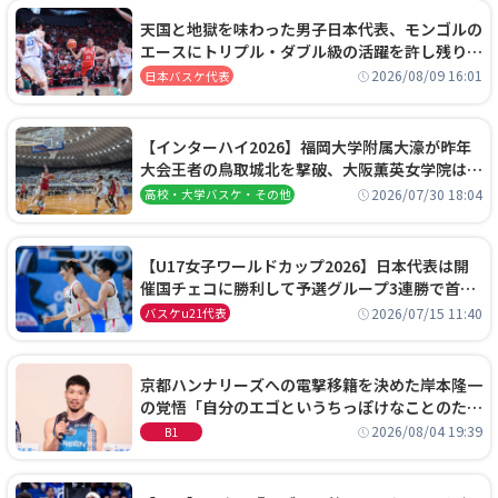
天国と地獄を味わった男子日本代表、モンゴルの
エースにトリプル・ダブル級の活躍を許し残り
0.4秒に失点する悔しい敗戦
2026/08/09 16:01
日本バスケ代表
【インターハイ2026】福岡大学附属大濠が昨年
大会王者の鳥取城北を撃破、大阪薫英女学院は岐
阜女子に完勝、大会3日目試合結果
2026/07/30 18:04
高校・大学バスケ・その他
【U17女子ワールドカップ2026】日本代表は開
催国チェコに勝利して予選グループ3連勝で首位
通過！準々決勝の相手はエジプトに決定
2026/07/15 11:40
バスケu21代表
京都ハンナリーズへの電撃移籍を決めた岸本隆一
の覚悟「自分のエゴというちっぽけなことのため
に、京都に来たわけではない」
2026/08/04 19:39
B1