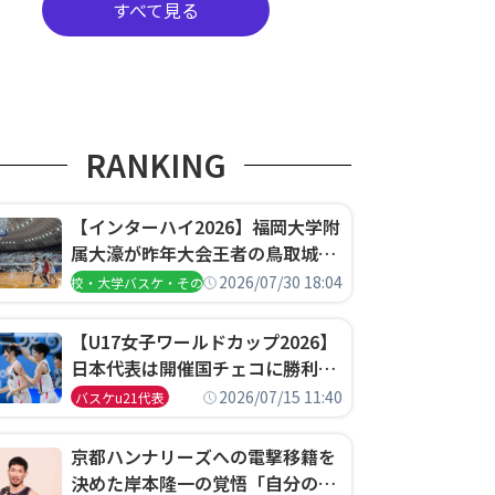
すべて見る
RANKING
【インターハイ2026】福岡大学附
属大濠が昨年大会王者の鳥取城北
を撃破、大阪薫英女学院は岐阜女
2026/07/30 18:04
高校・大学バスケ・その他
子に完勝、大会3日目試合結果
【U17女子ワールドカップ2026】
日本代表は開催国チェコに勝利し
て予選グループ3連勝で首位通
2026/07/15 11:40
バスケu21代表
過！準々決勝の相手はエジプトに
決定
京都ハンナリーズへの電撃移籍を
決めた岸本隆一の覚悟「自分のエ