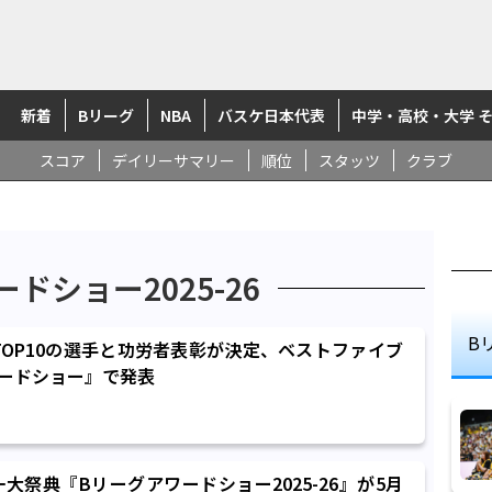
新着
Bリーグ
NBA
バスケ日本代表
中学・高校・大学 
スコア
デイリーサマリー
順位
スタッツ
クラブ
ドショー2025-26
B
TOP10の選手と功労者表彰が決定、ベストファイブ
ワードショー』で発表
大祭典『Bリーグアワードショー2025-26』が5月