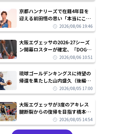
れを告げてプロ転向を決断
京都ハンナリーズで在籍4年目を
迎える前田悟の思い「本当にこの
チームで勝ちたい、負けたまま舐
2026/08/06 19:46
められたまま終わりたくない」
大阪エヴェッサの2026-27シーズ
ン開幕ロスターが確定、『DOG
FIGHT』のチームカルチャーを推
2026/08/06 10:51
し進めて結果を求めるシーズンへ
琉球ゴールデンキングスに待望の
帰還を果たした山内盛久（後編）
「1人のウチナーンチュとしてみ
2026/08/05 17:00
んなが誇りに思えるチームにして
いく」
大阪エヴェッサが3度のアキレス
腱断裂からの復帰を目指す橋本拓
哉と契約を締結「もう一度コート
2026/08/05 14:54
に立ちたい」