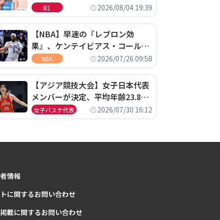
ゴというちっぽけなことのため
2026/08/04 19:39
B1
に、京都に来たわけではない」
【NBA】早速の『レブロン効
果』、ケンテイビアス・コールド
ウェル・ポープがセブンティシク
2026/07/26 09:58
NBA
サーズに1年契約で加入
【アジア競技大会】女子日本代表
メンバーが決定、平均年齢23.8歳
のフレッシュなメンバーが日本開
2026/07/30 16:12
女子バスケ代表
催の大舞台で頂点を狙う
者情報
トに関するお問い合わせ
掲載に関するお問い合わせ