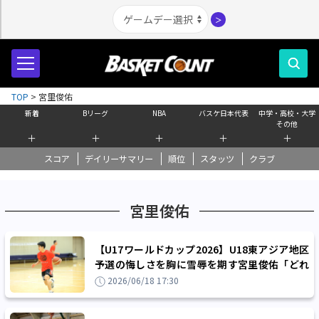
＞
TOP
>
宮里俊佑
新着
Bリーグ
NBA
バスケ日本代表
中学・高校・大学
その他
＋
＋
＋
＋
＋
スコア
デイリーサマリー
順位
スタッツ
クラブ
宮里俊佑
【U17ワールドカップ2026】U18東アジア地区
予選の悔しさを胸に雪辱を期す宮里俊佑「どれ
だけアグレッシブに行けるかが大事」
2026/06/18 17:30