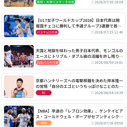
阜女子に完勝、大会3日目試合結果
2026/07/30 18:04
高校・大学バスケ・その他
【U17女子ワールドカップ2026】日本代表は開
催国チェコに勝利して予選グループ3連勝で首位
通過！準々決勝の相手はエジプトに決定
2026/07/15 11:40
バスケu21代表
天国と地獄を味わった男子日本代表、モンゴルの
エースにトリプル・ダブル級の活躍を許し残り
0.4秒に失点する悔しい敗戦
2026/08/09 16:01
日本バスケ代表
京都ハンナリーズへの電撃移籍を決めた岸本隆一
の覚悟「自分のエゴというちっぽけなことのため
に、京都に来たわけではない」
2026/08/04 19:39
B1
【NBA】早速の『レブロン効果』、ケンテイビア
ス・コールドウェル・ポープがセブンティシクサ
ーズに1年契約で加入
2026/07/26 09:58
NBA