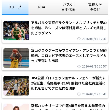
バスケ
高校大学
Bリーグ
NBA
日本代表
その他
アルバルク東京がラクラン・オルブリッチと契約
を締結、昨シーズンは河村勇輝とブルズで共闘し
たビッグマン
2026/08/10 12:30
富山グラウジーズがブライアン・アンゴラと契約
締結、コロンビア代表のエースとしてワールドカ
ップ予選にも出場
2026/08/10 10:57
JBA公認プロフェッショナルレフェリーが新たに
2名誕生、高野晃平は16年間続けた会社員生活に
別れを告げてプロ転向を決断
2026/08/07 15:48
京都ハンナリーズで在籍4年目を迎える前田悟の