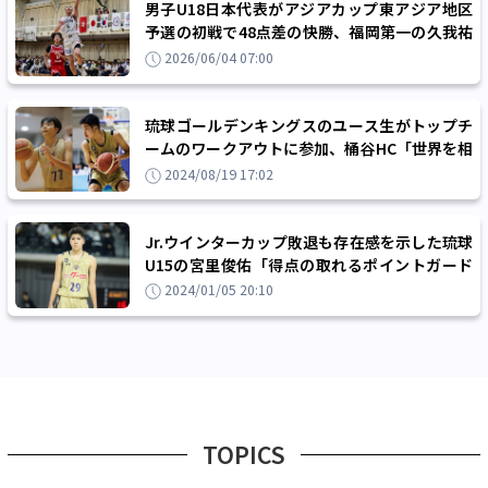
男子U18日本代表がアジアカップ東アジア地区
予選の初戦で48点差の快勝、福岡第一の久我祐
仁がゲームハイの22得点
2026/06/04 07:00
琉球ゴールデンキングスのユース生がトップチ
ームのワークアウトに参加、桶谷HC「世界を相
手に戦える選手になってもらいたいです」
2024/08/19 17:02
Jr.ウインターカップ敗退も存在感を示した琉球
U15の宮里俊佑「得点の取れるポイントガード
でないと、Bリーグでもやっていけない」
2024/01/05 20:10
TOPICS