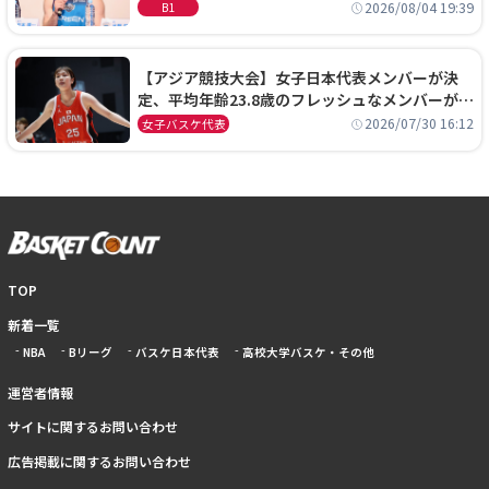
に、京都に来たわけではない」
2026/08/04 19:39
B1
【アジア競技大会】女子日本代表メンバーが決
定、平均年齢23.8歳のフレッシュなメンバーが日
本開催の大舞台で頂点を狙う
2026/07/30 16:12
女子バスケ代表
TOP
新着一覧
NBA
Bリーグ
バスケ日本代表
高校大学バスケ・その他
運営者情報
サイトに関するお問い合わせ
広告掲載に関するお問い合わせ