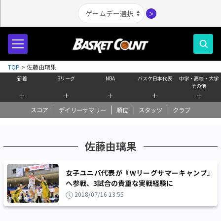
＞
TOP
>
佐藤由璃果
新着
Bリーグ
NBA
バスケ日本代表
中学・高校・大学
その他
＋
＋
＋
＋
＋
スコア
デイリーサマリー
順位
スタッツ
クラブ
佐藤由璃果
女子ユニバ代表が『Wリーグサマーキャンプ』
へ参戦、3試合の貴重な実戦経験に
2018/07/16 13:55