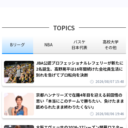
TOPICS
バスケ
高校大学
Bリーグ
NBA
日本代表
その他
JBA公認プロフェッショナルレフェリーが新たに
2名誕生、高野晃平は16年間続けた会社員生活に
別れを告げてプロ転向を決断
2026/08/07 15:48
京都ハンナリーズで在籍4年目を迎える前田悟の
思い「本当にこのチームで勝ちたい、負けたまま
舐められたまま終わりたくない」
2026/08/06 19:46
大阪エヴェッサの2026-27シーズン開幕ロスター