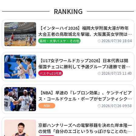
RANKING
【インターハイ2026】福岡大学附属大濠が昨年
大会王者の鳥取城北を撃破、大阪薫英女学院は岐
阜女子に完勝、大会3日目試合結果
2026/07/30 18:04
高校・大学バスケ・その他
【U17女子ワールドカップ2026】日本代表は開
催国チェコに勝利して予選グループ3連勝で首位
通過！準々決勝の相手はエジプトに決定
2026/07/15 11:40
バスケu21代表
【NBA】早速の『レブロン効果』、ケンテイビア
ス・コールドウェル・ポープがセブンティシクサ
ーズに1年契約で加入
2026/07/26 09:58
NBA
京都ハンナリーズへの電撃移籍を決めた岸本隆一
の覚悟「自分のエゴというちっぽけなことのため