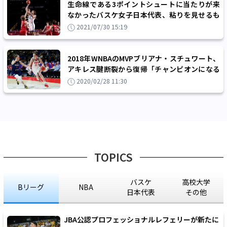
生命線である3ポイントシュートに当たりが来
なかったバスケ女子日本代表、粘りを見せるも
最強アメリカに17点差で敗れる
2021/07/30 15:19
2018年WNBAのMVPブリアナ・スチュワート、
アキレス腱断裂から復帰「チャンピオンになる
ために戻って来た」
2020/02/28 11:30
TOPICS
バスケ
高校大学
Bリーグ
NBA
日本代表
その他
JBA公認プロフェッショナルレフェリーが新たに