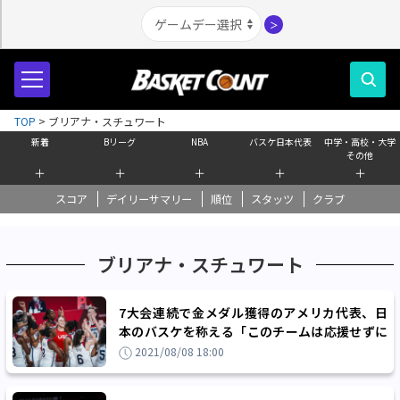
＞
TOP
>
ブリアナ・スチュワート
新着
Bリーグ
NBA
バスケ日本代表
中学・高校・大学
その他
＋
＋
＋
＋
＋
スコア
デイリーサマリー
順位
スタッツ
クラブ
ブリアナ・スチュワート
7大会連続で金メダル獲得のアメリカ代表、日
本のバスケを称える「このチームは応援せずに
いられません」
2021/08/08 18:00