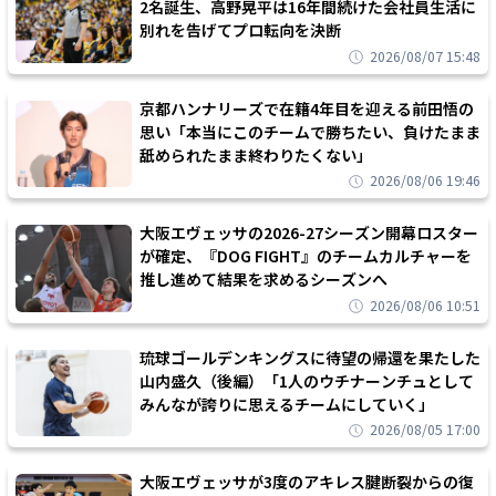
2名誕生、高野晃平は16年間続けた会社員生活に
別れを告げてプロ転向を決断
2026/08/07 15:48
京都ハンナリーズで在籍4年目を迎える前田悟の
思い「本当にこのチームで勝ちたい、負けたまま
舐められたまま終わりたくない」
2026/08/06 19:46
大阪エヴェッサの2026-27シーズン開幕ロスター
が確定、『DOG FIGHT』のチームカルチャーを
推し進めて結果を求めるシーズンへ
2026/08/06 10:51
琉球ゴールデンキングスに待望の帰還を果たした
山内盛久（後編）「1人のウチナーンチュとして
みんなが誇りに思えるチームにしていく」
2026/08/05 17:00
大阪エヴェッサが3度のアキレス腱断裂からの復