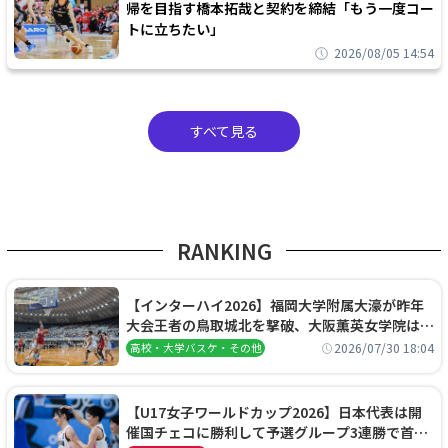
帰を目指す橋本拓哉と契約を締結「もう一度コー
トに立ちたい」
2026/08/05 14:54
すべて見る
RANKING
【インターハイ2026】福岡大学附属大濠が昨年
大会王者の鳥取城北を撃破、大阪薫英女学院は岐
阜女子に完勝、大会3日目試合結果
2026/07/30 18:04
高校・大学バスケ・その他
【U17女子ワールドカップ2026】日本代表は開
催国チェコに勝利して予選グループ3連勝で首位