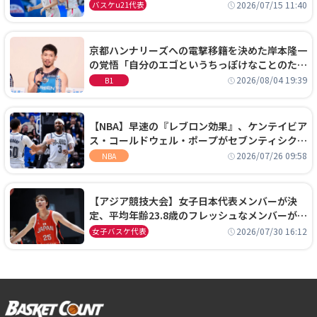
通過！準々決勝の相手はエジプトに決定
2026/07/15 11:40
バスケu21代表
京都ハンナリーズへの電撃移籍を決めた岸本隆一
の覚悟「自分のエゴというちっぽけなことのため
に、京都に来たわけではない」
2026/08/04 19:39
B1
【NBA】早速の『レブロン効果』、ケンテイビア
ス・コールドウェル・ポープがセブンティシクサ
ーズに1年契約で加入
2026/07/26 09:58
NBA
【アジア競技大会】女子日本代表メンバーが決
定、平均年齢23.8歳のフレッシュなメンバーが日
本開催の大舞台で頂点を狙う
2026/07/30 16:12
女子バスケ代表