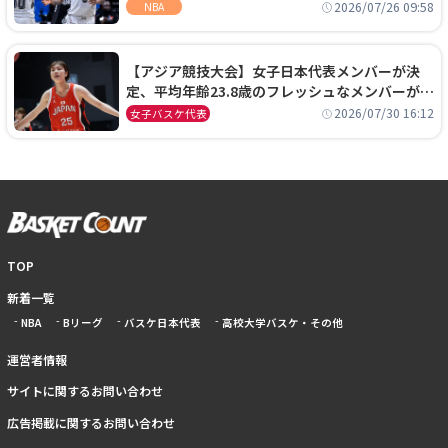
ーズに1年契約で加入
2026/07/26 09:58
NBA
【アジア競技大会】女子日本代表メンバーが決
定、平均年齢23.8歳のフレッシュなメンバーが日
本開催の大舞台で頂点を狙う
2026/07/30 16:12
女子バスケ代表
TOP
新着一覧
NBA
Bリーグ
バスケ日本代表
高校大学バスケ・その他
運営者情報
サイトに関するお問い合わせ
広告掲載に関するお問い合わせ