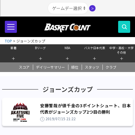
＞
TOP
>
ジョーンズカップ
新着
Bリーグ
NBA
バスケ日本代表
中学・高校・大学
その他
＋
＋
＋
＋
＋
スコア
デイリーサマリー
順位
スタッツ
クラブ
ジョーンズカップ
安藤誓哉が値千金の3ポイントシュート、日本
代表がジョーンズカップ2つ目の勝利
2019/07/15 21:22