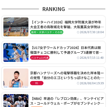
RANKING
【インターハイ2026】福岡大学附属大濠が昨年
大会王者の鳥取城北を撃破、大阪薫英女学院は岐
阜女子に完勝、大会3日目試合結果
2026/07/30 18:04
高校・大学バスケ・その他
【U17女子ワールドカップ2026】日本代表は開
催国チェコに勝利して予選グループ3連勝で首位
通過！準々決勝の相手はエジプトに決定
2026/07/15 11:40
バスケu21代表
京都ハンナリーズへの電撃移籍を決めた岸本隆一
の覚悟「自分のエゴというちっぽけなことのため
に、京都に来たわけではない」
2026/08/04 19:39
B1
【NBA】早速の『レブロン効果』、ケンテイビア
ス・コールドウェル・ポープがセブンティシクサ