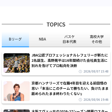
TOPICS
バスケ
高校大学
Bリーグ
NBA
日本代表
その他
JBA公認プロフェッショナルレフェリーが新たに
2名誕生、高野晃平は16年間続けた会社員生活に
別れを告げてプロ転向を決断
2026/08/07 15:48
京都ハンナリーズで在籍4年目を迎える前田悟の
思い「本当にこのチームで勝ちたい、負けたまま
舐められたまま終わりたくない」
2026/08/06 19:46
大阪エヴェッサの2026-27シーズン開幕ロスター