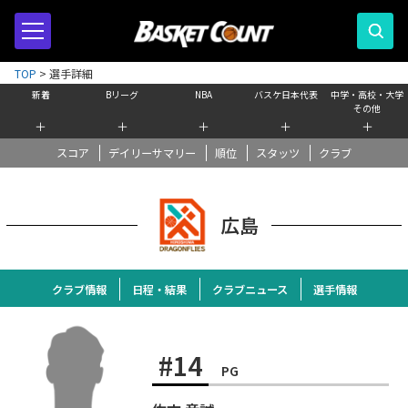
TOP
>
選手詳細
新着
Bリーグ
NBA
バスケ日本代表
中学・高校・大学
その他
＋
＋
＋
＋
＋
スコア
デイリーサマリー
順位
スタッツ
クラブ
広島
クラブ情報
日程・結果
クラブニュース
選手情報
#14
PG