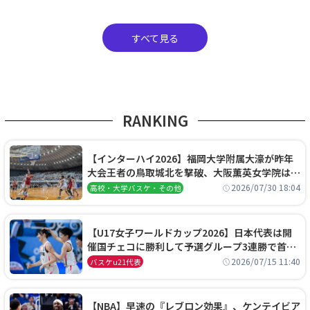
すべて見る
RANKING
【インターハイ2026】福岡大学附属大濠が昨年
大会王者の鳥取城北を撃破、大阪薫英女学院は岐
阜女子に完勝、大会3日目試合結果
2026/07/30 18:04
高校・大学バスケ・その他
【U17女子ワールドカップ2026】日本代表は開
催国チェコに勝利して予選グループ3連勝で首位
通過！準々決勝の相手はエジプトに決定
2026/07/15 11:40
バスケu21代表
【NBA】早速の『レブロン効果』、ケンテイビア