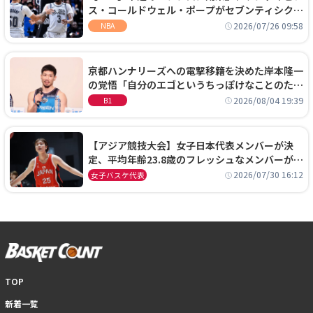
ス・コールドウェル・ポープがセブンティシクサ
ーズに1年契約で加入
2026/07/26 09:58
NBA
京都ハンナリーズへの電撃移籍を決めた岸本隆一
の覚悟「自分のエゴというちっぽけなことのため
に、京都に来たわけではない」
2026/08/04 19:39
B1
【アジア競技大会】女子日本代表メンバーが決
定、平均年齢23.8歳のフレッシュなメンバーが日
本開催の大舞台で頂点を狙う
2026/07/30 16:12
女子バスケ代表
TOP
新着一覧