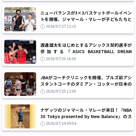
ニューバランスが3×3バスケットボールイベン
トを開催、ジャマール・マレーが子どもたちと
触れ合う夢の2日間に
2026/07/27 12:15
渡邊雄太をはじめとするアシックス契約選手が
参加する『ASICS BASKETBALL DREAM
PROJECT 2026 SUMMER』を初開催
2026/07/25 16:00
JBAがコーチクリニックを開催、ブルズ前アシ
スタントコーチのダミアン・コッターが日本の
指導者たちに伝えたいことは？
2026/07/25 12:00
ナゲッツのジャマール・マレーが来日！『NBA
3X Tokyo presented by New Balance』のス
ペシャルゲストとしてファンと交流を図る
2026/07/24 09:54