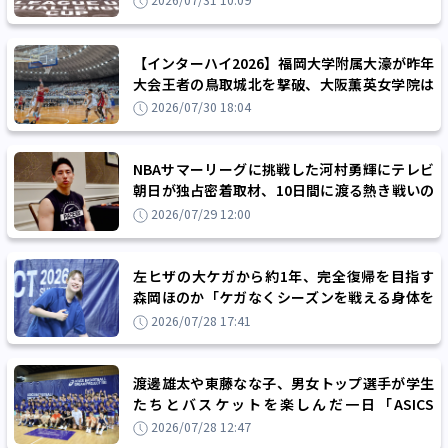
2026/07/31 10:09
【インターハイ2026】福岡大学附属大濠が昨年
大会王者の鳥取城北を撃破、大阪薫英女学院は
岐阜女子に完勝、大会3日目試合結果
2026/07/30 18:04
NBAサマーリーグに挑戦した河村勇輝にテレビ
朝日が独占密着取材、10日間に渡る熱き戦いの
中で語った本音を8月16日に放送
2026/07/29 12:00
左ヒザの大ケガから約1年、完全復帰を目指す
森岡ほのか「ケガなくシーズンを戦える身体を
作り、自分の課題や強みを磨いていく」
2026/07/28 17:41
渡邊雄太や東藤なな子、男女トップ選手が学生
たちとバスケットを楽しんだ一日「ASICS
BASKETBALL DREAM PROJECT 2026」
2026/07/28 12:47