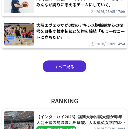
みんなが誇りに思えるチームにしていく」
2026/08/05 17:00
大阪エヴェッサが3度のアキレス腱断裂からの復
帰を目指す橋本拓哉と契約を締結「もう一度コー
トに立ちたい」
2026/08/05 14:54
すべて見る
RANKING
【インターハイ2026】福岡大学附属大濠が昨年
大会王者の鳥取城北を撃破、大阪薫英女学院は岐
阜女子に完勝、大会3日目試合結果
2026/07/30 18:04
高校・大学バスケ・その他