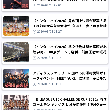
胸を張って、日本人と言える」
2026/08/09 07:00
【インターハイ2026】夏の頂上決戦が閉幕！男
子は福岡大学附属大濠が9年ぶり、女子は京都精
華学園が2年ぶりに優勝
2026/08/03 11:27
【インターハイ2026】準々決勝は開志国際が北
陸学院に100点ゲームで勝利、前回王者の桜花
学園は最終クォーターで逆転し意地を見せる
2026/07/31 18:14
アディダスファミリーに加わった河村勇輝がト
ークイベント『MEET YUKI』に登壇、子どもた
ちにエールを送る
2026/07/31 11:11
『B.LEAGUE U16 CHALLENGE CUP 2026』琉球
ゴールデンキングス U16が初優勝！第4クォー
ター最大11点差を逆転して栄冠をつかむ