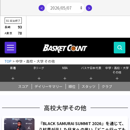
＜
＞
B1
試合終了
93
長崎
78
A東京
TOP
>
中学・高校・大学 その他
新着
Bリーグ
NBA
バスケ日本代表
中学・高校・大学
その他
＋
＋
＋
＋
＋
スコア
デイリーサマリー
順位
スタッツ
クラブ
高校大学その他
『BLACK SAMURAI SUMMIT 2026』を通じて、
八村塁が示した日本への思い「どこへ行っても