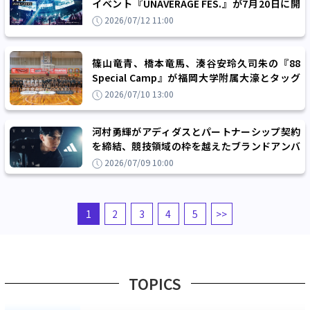
イベント『UNAVERAGE FES.』が7月20日に開
催、他競技のトップアスリートが集結
2026/07/12 11:00
篠山竜青、橋本竜馬、湊谷安玲久司朱の『88
Special Camp』が福岡大学附属大濠とタッグ
を組んで開催、片峯聡太コーチも直接指導
2026/07/10 13:00
河村勇輝がアディダスとパートナーシップ契約
を締結、競技領域の枠を越えたブランドアンバ
サダーに就任へ
2026/07/09 10:00
1
2
3
4
5
>>
TOPICS