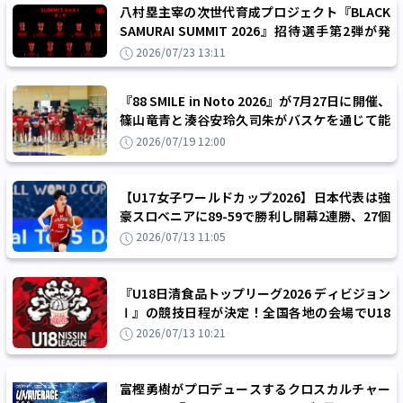
八村塁主宰の次世代育成プロジェクト『BLACK
SAMURAI SUMMIT 2026』招待選手第2弾が発
表、U18世代のトップ選手が集結
2026/07/23 13:11
『88 SMILE in Noto 2026』が7月27日に開催、
篠山竜青と湊谷安玲久司朱がバスケを通じて能
登の子どもたちと交流
2026/07/19 12:00
【U17女子ワールドカップ2026】日本代表は強
豪スロベニアに89-59で勝利し開幕2連勝、27個
のターンオーバーを誘発する堅守で圧倒
2026/07/13 11:05
『U18日清食品トップリーグ2026 ディビジョン
Ⅰ』の競技日程が決定！全国各地の会場でU18
世代最強チームたちがしのぎを削る!!
2026/07/13 10:21
富樫勇樹がプロデュースするクロスカルチャー