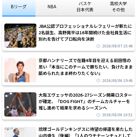
バスケ
高校大学
Bリーグ
NBA
日本代表
その他
JBA公認プロフェッショナルレフェリーが新たに
2名誕生、高野晃平は16年間続けた会社員生活に
別れを告げてプロ転向を決断
2026/08/07 15:48
京都ハンナリーズで在籍4年目を迎える前田悟の
思い「本当にこのチームで勝ちたい、負けたまま
舐められたまま終わりたくない」
2026/08/06 19:46
大阪エヴェッサの2026-27シーズン開幕ロスター
が確定、『DOG FIGHT』のチームカルチャーを
推し進めて結果を求めるシーズンへ
2026/08/06 10:51
琉球ゴールデンキングスに待望の帰還を果たした
山内盛久（後編）「1人のウチナーンチュとして