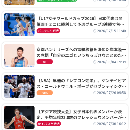
【U17女子ワールドカップ2026】日本代表は開
催国チェコに勝利して予選グループ3連勝で首位
通過！準々決勝の相手はエジプトに決定
2026/07/15 11:40
バスケu21代表
京都ハンナリーズへの電撃移籍を決めた岸本隆一
の覚悟「自分のエゴというちっぽけなことのため
に、京都に来たわけではない」
2026/08/04 19:39
B1
【NBA】早速の『レブロン効果』、ケンテイビア
ス・コールドウェル・ポープがセブンティシクサ
ーズに1年契約で加入
2026/07/26 09:58
NBA
【アジア競技大会】女子日本代表メンバーが決
定、平均年齢23.8歳のフレッシュなメンバーが日
本開催の大舞台で頂点を狙う
2026/07/30 16:12
女子バスケ代表