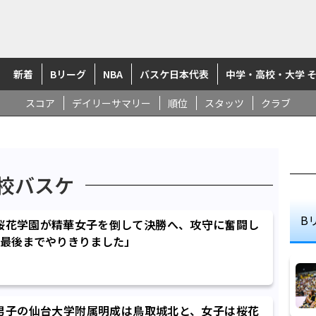
新着
Bリーグ
NBA
バスケ日本代表
中学・高校・大学 
スコア
デイリーサマリー
順位
スタッツ
クラブ
校バスケ
B
】桜花学園が精華女子を倒して決勝へ、攻守に奮闘し
最後までやりきりました」
】男子の仙台大学附属明成は鳥取城北と、女子は桜花