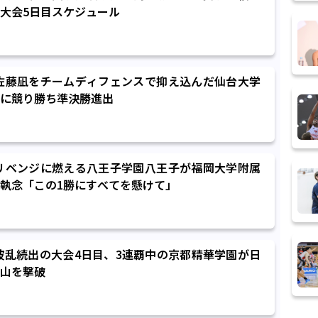
大会5日目スケジュール
】佐藤凪をチームディフェンスで抑え込んだ仙台大学
に競り勝ち準決勝進出
】リベンジに燃える八王子学園八王子が福岡大学附属
執念「この1勝にすべてを懸けて」
】波乱続出の大会4日目、3連覇中の京都精華学園が日
山を撃破