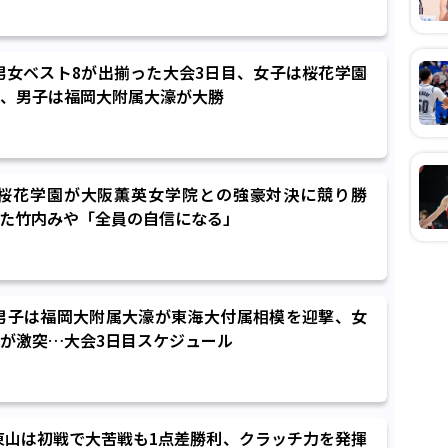
】男女ベスト8が出揃った大会3日目、女子は桜花学園
、男子は福岡大附属大濠が大勝
】桜花学園が大阪薫英女学院との強豪対決に競り勝
た竹内みや「全員の自信になる」
】男子は福岡大附属大濠が東海大付属相模を迎撃、女
が激突…大会3日目スケジュール
】東山は初戦で大苦戦も1点差勝利、クラッチ力を発揮