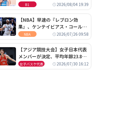
ゴというちっぽけなことのため
2026/08/04 19:39
B1
に、京都に来たわけではない」
【NBA】早速の『レブロン効
果』、ケンテイビアス・コールド
ウェル・ポープがセブンティシク
2026/07/26 09:58
NBA
サーズに1年契約で加入
【アジア競技大会】女子日本代表
メンバーが決定、平均年齢23.8歳
のフレッシュなメンバーが日本開
2026/07/30 16:12
女子バスケ代表
催の大舞台で頂点を狙う