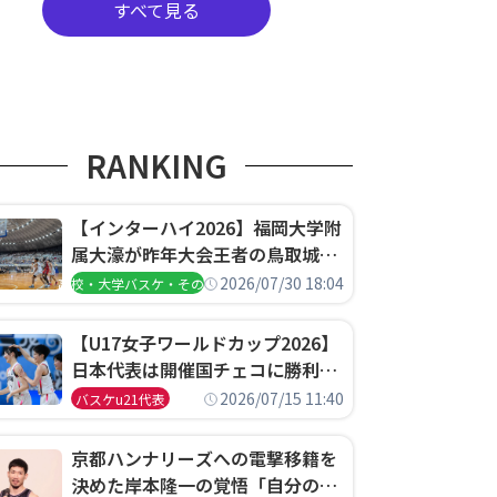
すべて見る
RANKING
【インターハイ2026】福岡大学附
属大濠が昨年大会王者の鳥取城北
を撃破、大阪薫英女学院は岐阜女
2026/07/30 18:04
高校・大学バスケ・その他
子に完勝、大会3日目試合結果
【U17女子ワールドカップ2026】
日本代表は開催国チェコに勝利し
て予選グループ3連勝で首位通
2026/07/15 11:40
バスケu21代表
過！準々決勝の相手はエジプトに
決定
京都ハンナリーズへの電撃移籍を
決めた岸本隆一の覚悟「自分のエ