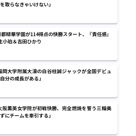
を取らなきゃいけない」
】京都精華学園が114得点の快勝スタート、『責任感』
生小珀＆吉田ひかり
】福岡大学附属大濠の白谷柱誠ジャックが全国デビュ
自分の成長がある」
】大阪薫英女学院が初戦快勝、完全燃焼を誓う三輪美
ずにチームを牽引する」