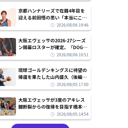
れを告げてプロ転向を決断
京都ハンナリーズで在籍4年目を
迎える前田悟の思い「本当にこの
チームで勝ちたい、負けたまま舐
2026/08/06 19:46
められたまま終わりたくない」
大阪エヴェッサの2026-27シーズ
ン開幕ロスターが確定、『DOG
FIGHT』のチームカルチャーを推
2026/08/06 10:51
し進めて結果を求めるシーズンへ
琉球ゴールデンキングスに待望の
帰還を果たした山内盛久（後編）
「1人のウチナーンチュとしてみ
2026/08/05 17:00
んなが誇りに思えるチームにして
いく」
大阪エヴェッサが3度のアキレス
腱断裂からの復帰を目指す橋本拓
哉と契約を締結「もう一度コート
2026/08/05 14:54
に立ちたい」