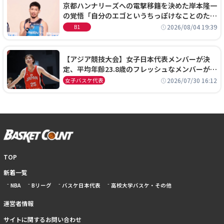
京都ハンナリーズへの電撃移籍を決めた岸本隆一
の覚悟「自分のエゴというちっぽけなことのため
に、京都に来たわけではない」
2026/08/04 19:39
B1
【アジア競技大会】女子日本代表メンバーが決
定、平均年齢23.8歳のフレッシュなメンバーが日
本開催の大舞台で頂点を狙う
2026/07/30 16:12
女子バスケ代表
TOP
新着一覧
NBA
Bリーグ
バスケ日本代表
高校大学バスケ・その他
運営者情報
サイトに関するお問い合わせ