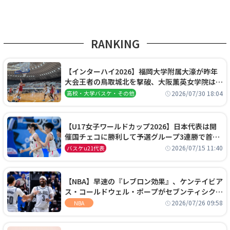
RANKING
【インターハイ2026】福岡大学附属大濠が昨年
大会王者の鳥取城北を撃破、大阪薫英女学院は岐
阜女子に完勝、大会3日目試合結果
2026/07/30 18:04
高校・大学バスケ・その他
【U17女子ワールドカップ2026】日本代表は開
催国チェコに勝利して予選グループ3連勝で首位
通過！準々決勝の相手はエジプトに決定
2026/07/15 11:40
バスケu21代表
【NBA】早速の『レブロン効果』、ケンテイビア
ス・コールドウェル・ポープがセブンティシクサ
ーズに1年契約で加入
2026/07/26 09:58
NBA