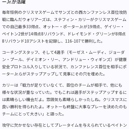
ーJr.が活躍
毎年恒例のクリスマスゲームでサンズとの西カンファンレス首位攻防
戦に臨んだウォリアーズは、ステフィン・カリーがクリスマスゲーム
での自己最多33得点、オットー・ポーターJr.が19得点、ゲイリー・
ペイトン2世が14得点8リバウンド、ドレイモンド・グリーンが8得点
8リバウンド10アシストを記録し、116-107で勝利した。
コーチングスタッフ、そして4選手（モーゼス・ムーディ、ジョーダ
ン・プール、デイミオン・リー、アンドリュー・ウィギンズ）が健康
安全プロトコル入りしている状況で、カンファレンス首位を相手にポ
ーターJr.らがステップアップして見事にその穴を埋めた。
カリーは「戦力が足りていなくて、首位のチームが相手で、他にも
様々な状況が重なっていた。でもこれは選手がステップアップするに
は素晴らしい機会だよ。雰囲気も素晴らしかったしね。クリスマスに
良い勝利を得られたよ。オットーも終盤に大事なプレーを決めたのも
チームにとって大きい」と語った。
攻守に欠かせない存在としてプレータイムを与えられているペイトン