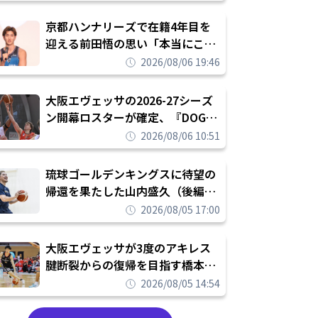
れを告げてプロ転向を決断
京都ハンナリーズで在籍4年目を
迎える前田悟の思い「本当にこの
チームで勝ちたい、負けたまま舐
2026/08/06 19:46
められたまま終わりたくない」
大阪エヴェッサの2026-27シーズ
ン開幕ロスターが確定、『DOG
FIGHT』のチームカルチャーを推
2026/08/06 10:51
し進めて結果を求めるシーズンへ
琉球ゴールデンキングスに待望の
帰還を果たした山内盛久（後編）
「1人のウチナーンチュとしてみ
2026/08/05 17:00
んなが誇りに思えるチームにして
いく」
大阪エヴェッサが3度のアキレス
腱断裂からの復帰を目指す橋本拓
哉と契約を締結「もう一度コート
2026/08/05 14:54
に立ちたい」