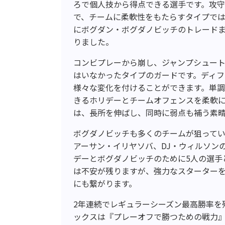
ろで個人技から得点できる選手です。攻
で、チームに柔軟性をもたらすタイプでは
にボグダン・ボグダノビッチのトレードま
りました。
コンビプレーから崩し、ジャンプシュー
はいなかったタイプのガードです。ディ
様々な変化を付けることができます。単
きるホリデーとチームオフェンスを柔軟
は、長所を伸ばし、同時に弱点も補う素
ボグダノビッチも多くのチームが狙って
アーサン・イリヤソバ、DJ・ウィルソン
デーとボグダノビッチのために5人の選手
は不安が残りますが、強力なスターター
にも繋がります。
2年連続でレギュラーシーズン最高勝率を
ックスは『プレーオフで勝つための戦力