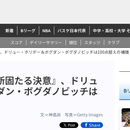
新着
Bリーグ
NBA
バスケ日本代表
中学・高校・大学 
スコア
デイリーサマリー
順位
スタッツ
クラブ
、ドリュー・ホリデー＆ボグダン・ボグダノビッチは100点超えの補強
断固たる決意』、ドリュ
ダン・ボグダノビッチは
B
文＝神高尚 写真＝Getty Images
Share