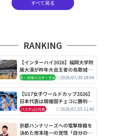
すべて見る
RANKING
【インターハイ2026】福岡大学附
属大濠が昨年大会王者の鳥取城北
を撃破、大阪薫英女学院は岐阜女
2026/07/30 18:04
高校・大学バスケ・その他
子に完勝、大会3日目試合結果
【U17女子ワールドカップ2026】
日本代表は開催国チェコに勝利し
て予選グループ3連勝で首位通
2026/07/15 11:40
バスケu21代表
過！準々決勝の相手はエジプトに
決定
京都ハンナリーズへの電撃移籍を
決めた岸本隆一の覚悟「自分のエ