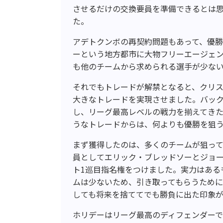
させるだけの交換要員を準備できるとは
た。
アデトクンボの再契約問題もあって、優
ーという地方都市に大物フリーエージェ
も他のチームから求められる選手が少な
それでもトレードが解禁となると、クリ
大きなトレードを実現させました。バッ
し、リーグ最高レベルの戦力を揃えてきた
うなトレードからは、何よりも優勝を狙
まず獲得したのは、多くのチームが狙っ
員としてエリック・ブレッドソーとジョー
ト1巡目指名権をつけました。実力はある
ムは少ないため、引き取ってもらうため
しても将来を捨ててでも勝負に出た印象が
ホリデーはリーグ最高のディフェンダー