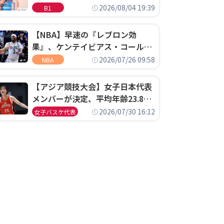
ゴというちっぽけなことのため
2026/08/04 19:39
B1
に、京都に来たわけではない」
【NBA】早速の『レブロン効
果』、ケンテイビアス・コールド
ウェル・ポープがセブンティシク
2026/07/26 09:58
NBA
サーズに1年契約で加入
【アジア競技大会】女子日本代表
メンバーが決定、平均年齢23.8歳
のフレッシュなメンバーが日本開
2026/07/30 16:12
女子バスケ代表
催の大舞台で頂点を狙う