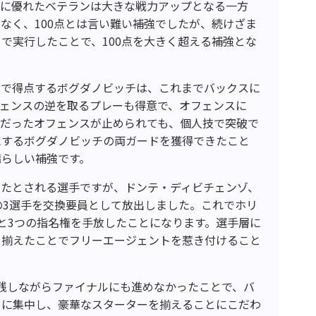
守に優れたベテランは大きな戦力アップとなる一方
なく、100点とは言い難い補強でしたが、続けざま
で実行したことで、100点を大きく超える補強とな
トで得点するボグダノビッチは、これまでバックスに
フェンスの逆を取るプレーも得意で、オフェンスに
調だったオフェンスが止められても、個人技で突破で
にするボグダノビッチの両ガードを獲得できたこと
晴らしい補強です。
いたとされる選手ですが、ドンテ・ディビチェンゾ、
の3選手を交換要員として放出しました。これでホリ
と3つの指名権を手放したことになります。選手層に
を揃えたことでフリーエージェントを惹き付けること
残しながらファイナルにも進めなかったことで、バ
』に集中し、豪華なスターターを揃えることにこだわ