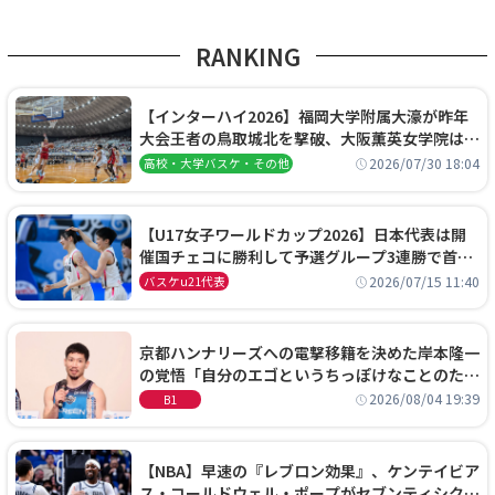
RANKING
【インターハイ2026】福岡大学附属大濠が昨年
大会王者の鳥取城北を撃破、大阪薫英女学院は岐
阜女子に完勝、大会3日目試合結果
2026/07/30 18:04
高校・大学バスケ・その他
【U17女子ワールドカップ2026】日本代表は開
催国チェコに勝利して予選グループ3連勝で首位
通過！準々決勝の相手はエジプトに決定
2026/07/15 11:40
バスケu21代表
京都ハンナリーズへの電撃移籍を決めた岸本隆一
の覚悟「自分のエゴというちっぽけなことのため
に、京都に来たわけではない」
2026/08/04 19:39
B1
【NBA】早速の『レブロン効果』、ケンテイビア
ス・コールドウェル・ポープがセブンティシクサ