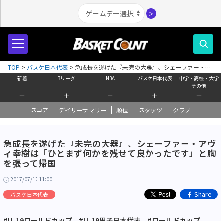
＞
TOP
>
バスケ日本代表
>
急成長を遂げた『未完の大器』、シェーファー・ア
ヴィ幸樹は「ひとまず何かを残せて良かったです」と胸を張って帰国
新着
Bリーグ
NBA
バスケ日本代表
中学・高校・大学
その他
＋
＋
＋
＋
＋
スコア
デイリーサマリー
順位
スタッツ
クラブ
急成長を遂げた『未完の大器』、シェーファー・アヴ
ィ幸樹は「ひとまず何かを残せて良かったです」と胸
を張って帰国
2017/07/12 11:00
Share
バスケ日本代表
#U-19ワールドカップ
#U-19男子日本代表
#ワールドカップ