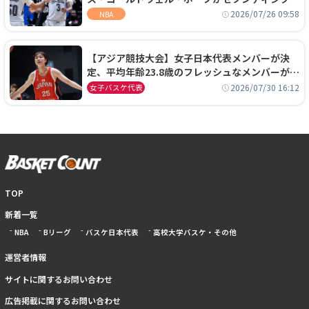
ーズに1年契約で加入
2026/07/26 09:58
NBA
【アジア競技大会】女子日本代表メンバーが決
定、平均年齢23.8歳のフレッシュなメンバーが日
本開催の大舞台で頂点を狙う
2026/07/30 16:12
女子バスケ代表
TOP
新着一覧
NBA
Bリーグ
バスケ日本代表
高校大学バスケ・その他
運営者情報
サイトに関するお問い合わせ
広告掲載に関するお問い合わせ