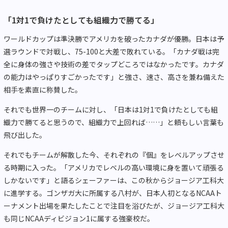
「1対1で負けたとしても組織力で勝てる」
ワールドカップは準決勝でアメリカを破ったカナダが優勝。日本は予
選ラウンドで対戦し、75-100と大差で敗れている。「カナダ戦は完
全に身体の強さや技術の差でタップどころではなかったです。カナダ
の能力はやっぱりすごかったです」と強さ、速さ、高さを兼ね備えた
相手を素直に称賛した。
それでも世界一のチームに対し、「日本は1対1で負けたとしても組
織力で勝てると思うので、組織力で上回れば……」と頼もしい言葉も
飛び出した。
それでもチームが解散した今、それぞれの『個』をレベルアップさせ
る時期に入った。「アメリカでレベルの高い環境に身を置いて頑張る
しかないです」と語るシェーファーは、この秋からジョージア工科大
に進学する。ゴンザガ大に所属する八村が、日本人初となるNCAAト
ーナメント出場を果たしたことで注目を浴びたが、ジョージア工科大
も同じNCAAディビジョン1に属する強豪校だ。