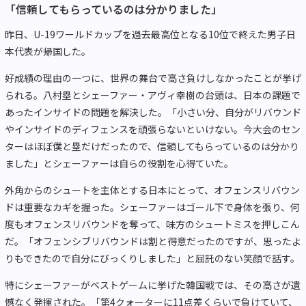
「信頼してもらっているのは分かりました」
昨日、U-
19ワールドカップを過去最高位となる10位で終えた男子日
本代
表が帰国した。
好成績の理由の一つに、
世界の舞台で高さ負けしなかったことが挙げ
られる。
八村塁とシェーファー・アヴィ幸樹の台頭は、
日本の課題で
あったインサイドの問題を解決した。「小さい分、
自分がリバウンド
やインサイドのディフェンスを頑張らないといけ
ない。今大会のセン
ターはほぼ僕と塁だけだったので、
信頼してもらっているのは分かり
ました」
とシェーファーは自らの役割を心得ていた。
外角からのシュートを主体とする日本にとって、
オフェンスリバウン
ドは重要なカギを握った。
シェーファーはゴール下で身体を張り、
何
度もオフェンスリバウンドを奪って、
味方のシュートミスを押しこん
だ。「
オフェンシブリバウンドは割と得意だったのですが、
思ったよ
りもできたので自分にびっくりしました」
と屈託のない笑顔で話す。
特にシェーファーがベストゲームに挙げた韓国戦では、
その高さが遺
憾なく発揮された。「
第4クォーターに11点差くらいで負けていて、