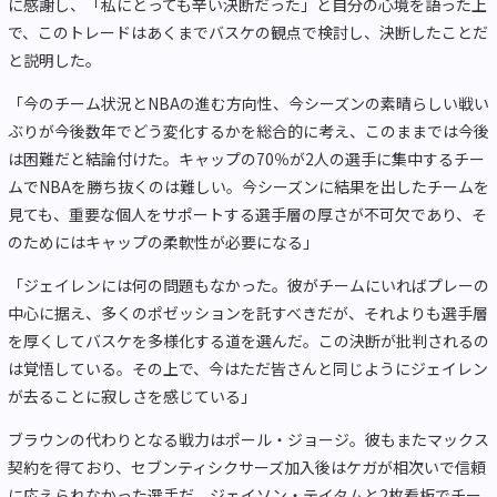
に感謝し、「私にとっても辛い決断だった」と自分の心境を語った上
で、このトレードはあくまでバスケの観点で検討し、決断したことだ
と説明した。
「今のチーム状況とNBAの進む方向性、今シーズンの素晴らしい戦い
ぶりが今後数年でどう変化するかを総合的に考え、このままでは今後
は困難だと結論付けた。キャップの70％が2人の選手に集中するチー
ムでNBAを勝ち抜くのは難しい。今シーズンに結果を出したチームを
見ても、重要な個人をサポートする選手層の厚さが不可欠であり、そ
のためにはキャップの柔軟性が必要になる」
「ジェイレンには何の問題もなかった。彼がチームにいればプレーの
中心に据え、多くのポゼッションを託すべきだが、それよりも選手層
を厚くしてバスケを多様化する道を選んだ。この決断が批判されるの
は覚悟している。その上で、今はただ皆さんと同じようにジェイレン
が去ることに寂しさを感じている」
ブラウンの代わりとなる戦力はポール・ジョージ。彼もまたマックス
契約を得ており、セブンティシクサーズ加入後はケガが相次いで信頼
に応えられなかった選手だ。ジェイソン・テイタムと2枚看板でチー