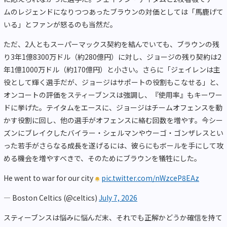
ムのレジェンドになりつつあったブラウンの対価としては「馬鹿げて
いる」とファンが怒るのも当然だ。
ただ、2人ともスーパーマックス契約を結んでいても、ブラウンの残
り3年1億8300万ドル（約280億円）に対し、ジョージの残り契約は2
年1億1000万ドル（約170億円）と小さい。さらに「ジェイレンは主
役として輝く選手だが、ジョージはサポートの役割もこなせる」と、
オンコートの評価をスティーブンスは強調し、『使用率』もキーワー
ドに挙げた。テイタムをエースに、ジョージはチームオフェンスを動
かす役割に回し、他の選手がオフェンスに絡む回数を増やす。今シー
ズンにブレイクしたバイラー・シェルマンやウーゴ・ゴンザレスとい
った若手がさらなる成長を遂げるには、彼らにもボールを手にして攻
める機会を増やすべきで、そのためにブラウンを犠牲にした。
He went to war for our city
pic.twitter.com/nWzceP8EAz
— Boston Celtics (@celtics)
July 7, 2026
スティーブンスは悩みに悩んだ末、それでも正解かどうか確信を持て