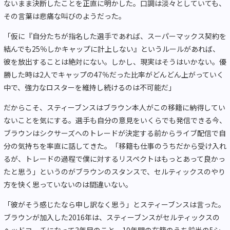
ないまま決断したことを正直に明かした。口調は淡々としていても、
その言葉は悲痛な叫びのようだった。
「仮に『自分たちが指名した選手であれば、スーパーマックス契約を
結んでも25％しかキャップに計上しない』というルールがあれば、
彼を放出することは絶対にない。しかし、現実はそうはいかない。優
勝した時は2人でキャップの47％だった比率がどんどん上がっていく
中で、強力なロスターを維持し続けるのは不可能だ」
だからこそ、スティーブンスはブラウン本人がこの移籍に納得してい
ないことを気にする。選手も自分の意見をいくらでも発信できる今、
ブラウンはシクサーズへのトレードが決定する前からライブ配信で自
分の気持ちを率直に話してきた。「移籍も仕事のうちだから受け入れ
るが、トレードの過程で僕に対するリスペクトはもっとあって良かっ
たと思う」というのがブラウンのスタンスで、セルティックスのやり
方を快く思っていないのは間違いない。
「彼がそう感じたなら申し訳なく思う」とスティーブンスは言った。
ブラウンが加入した2016年は、スティーブンスがセルティックスの