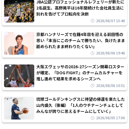
JBA公認プロフェッショナルレフェリーが新たに
2名誕生、高野晃平は16年間続けた会社員生活に
別れを告げてプロ転向を決断
2026/08/07 15:48
京都ハンナリーズで在籍4年目を迎える前田悟の
思い「本当にこのチームで勝ちたい、負けたまま
舐められたまま終わりたくない」
2026/08/06 19:46
大阪エヴェッサの2026-27シーズン開幕ロスター
が確定、『DOG FIGHT』のチームカルチャーを
推し進めて結果を求めるシーズンへ
2026/08/06 10:51
琉球ゴールデンキングスに待望の帰還を果たした
山内盛久（後編）「1人のウチナーンチュとして
みんなが誇りに思えるチームにしていく」
2026/08/05 17:00