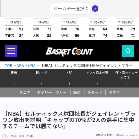
＞
B1
試合終了
B1
試合終了
B2
試合終了
B1
試合終了
B1
試合終了
91
73
78
64
79
千葉J
滋賀
熊本
茨城
群馬
84
88
96
74
71
宇都宮
大阪
A千葉
三河
広島
TOP
>
NBA
>
NBA
>
【NBA】セルティックス球団社長がジェイレン・ブラウ
ン放出を説明「キャップの70％が2人の選手に集中するチームでは勝てな
新着
Bリーグ
NBA
バスケ日本代表
中学・高校・大学
い」
その他
＋
＋
＋
＋
＋
スコア
デイリーサマリー
順位
スタッツ
クラブ
【NBA】セルティックス球団社長がジェイレン・ブラ
ウン放出を説明「キャップの70％が2人の選手に集中
するチームでは勝てない」
2026/07/08 07:30
構成＝鈴木制作所 写真＝Getty Images