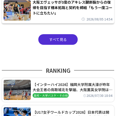
大阪エヴェッサが3度のアキレス腱断裂からの復
帰を目指す橋本拓哉と契約を締結「もう一度コー
トに立ちたい」
2026/08/05 14:54
すべて見る
RANKING
【インターハイ2026】福岡大学附属大濠が昨年
大会王者の鳥取城北を撃破、大阪薫英女学院は岐
阜女子に完勝、大会3日目試合結果
2026/07/30 18:04
高校・大学バスケ・その他
【U17女子ワールドカップ2026】日本代表は開