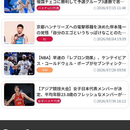
催国チェコに勝利して予選グループ3連勝で首位
通過！準々決勝の相手はエジプトに決定
2026/07/15 11:40
バスケu21代表
京都ハンナリーズへの電撃移籍を決めた岸本隆一
の覚悟「自分のエゴというちっぽけなことのため
に、京都に来たわけではない」
2026/08/04 19:39
B1
【NBA】早速の『レブロン効果』、ケンテイビア
ス・コールドウェル・ポープがセブンティシクサ
ーズに1年契約で加入
2026/07/26 09:58
NBA
【アジア競技大会】女子日本代表メンバーが決
定、平均年齢23.8歳のフレッシュなメンバーが日
本開催の大舞台で頂点を狙う
2026/07/30 16:12
女子バスケ代表