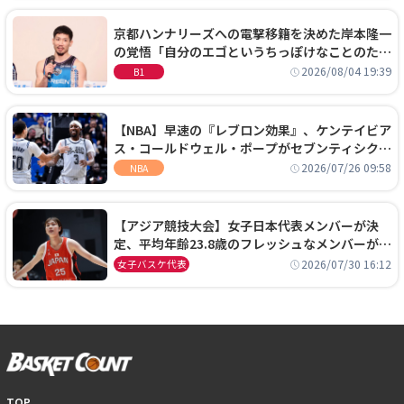
京都ハンナリーズへの電撃移籍を決めた岸本隆一
の覚悟「自分のエゴというちっぽけなことのため
に、京都に来たわけではない」
2026/08/04 19:39
B1
【NBA】早速の『レブロン効果』、ケンテイビア
ス・コールドウェル・ポープがセブンティシクサ
ーズに1年契約で加入
2026/07/26 09:58
NBA
【アジア競技大会】女子日本代表メンバーが決
定、平均年齢23.8歳のフレッシュなメンバーが日
本開催の大舞台で頂点を狙う
2026/07/30 16:12
女子バスケ代表
TOP