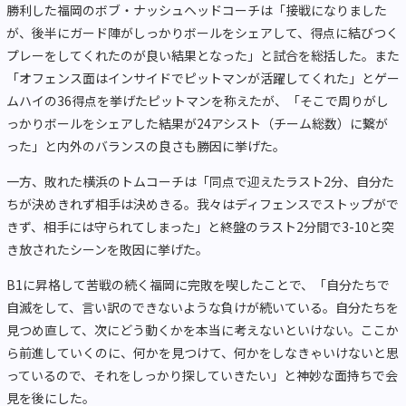
勝利した福岡のボブ・ナッシュヘッドコーチは「接戦になりました
が、後半にガード陣がしっかりボールをシェアして、得点に結びつく
プレーをしてくれたのが良い結果となった」と試合を総括した。また
「オフェンス面はインサイドでピットマンが活躍してくれた」とゲー
ムハイの36得点を挙げたピットマンを称えたが、「そこで周りがし
っかりボールをシェアした結果が24アシスト（チーム総数）に繋が
った」と内外のバランスの良さも勝因に挙げた。
一方、敗れた横浜のトムコーチは「同点で迎えたラスト2分、自分た
ちが決めきれず相手は決めきる。我々はディフェンスでストップがで
きず、相手には守られてしまった」と終盤のラスト2分間で3-10と突
き放されたシーンを敗因に挙げた。
B1に昇格して苦戦の続く福岡に完敗を喫したことで、「自分たちで
自滅をして、言い訳のできないような負けが続いている。自分たちを
見つめ直して、次にどう動くかを本当に考えないといけない。ここか
ら前進していくのに、何かを見つけて、何かをしなきゃいけないと思
っているので、それをしっかり探していきたい」と神妙な面持ちで会
見を後にした。