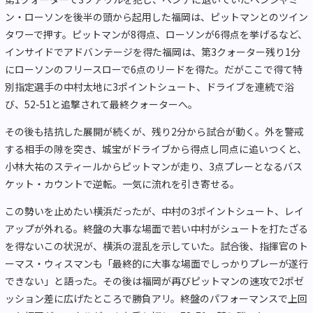
ン・ローソンを後半の頭から起用した福岡は、ピットマンとのツイン
タワーで押す。ピットマンが8得点、ローソンが6得点を挙げるなど、
インサイドでアドバンテージを得た福岡は、第3クォーター残り1分
にローソンのフリースローで6点のリードを得た。だがここで得て特
別指定選手の中村太地に3ポイントシュート、ドライブを連続で浴
び、52-51と追撃されて最終クォーターへ。
その後も拮抗した展開が続くが、残り2分から試合が動く。外を警戒
する相手の隙を突き、城宝がドライブから得点し同点に追いつくと、
小林大祐のスティールからピットマンが走り、3点プレーとなるバス
ケット・カウントで逆転。一気に流れを引き寄せる。
この勢いを止めたい横浜だったが、中村の3ポイントシュート、レイ
アップが外れる。終盤の大事な場面で若い中村がシュートを打たざる
を得ないこの状況が、横浜の混乱を示していた。試合後、指揮官のト
ーマス・ウィスマンも「最終的に大事な場面でしっかりプレーが遂行
できない」と語った。その後は福岡が再びピットマンの速攻で2ポゼ
ッション差に広げたところで勝負アリ。終盤のパフォーマンスで上回