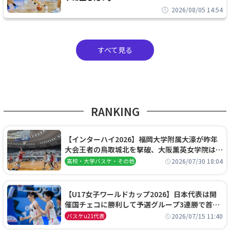
2026/08/05 14:54
すべて見る
RANKING
【インターハイ2026】福岡大学附属大濠が昨年
大会王者の鳥取城北を撃破、大阪薫英女学院は岐
阜女子に完勝、大会3日目試合結果
2026/07/30 18:04
高校・大学バスケ・その他
【U17女子ワールドカップ2026】日本代表は開
催国チェコに勝利して予選グループ3連勝で首位
通過！準々決勝の相手はエジプトに決定
2026/07/15 11:40
バスケu21代表