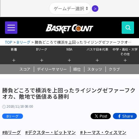
＞
TOP
>
Bリーグ
>
勝負どころで横浜を上回ったライジングゼファーフクオ
カ、敵地で価値ある勝利
新着
Bリーグ
NBA
バスケ日本代表
中学・高校・大学
その他
＋
＋
＋
＋
＋
スコア
デイリーサマリー
順位
スタッツ
クラブ
勝負どころで横浜を上回ったライジングゼファーフク
オカ、敵地で価値ある勝利
2018/11/18 08:00
Share
Bリーグ
#Bリーグ
#デクスター・ピットマン
#トーマス・ウィスマン