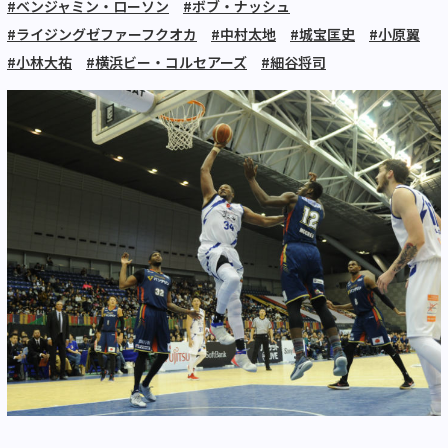
#ベンジャミン・ローソン
#ボブ・ナッシュ
#ライジングゼファーフクオカ
#中村太地
#城宝匡史
#小原翼
#小林大祐
#横浜ビー・コルセアーズ
#細谷将司