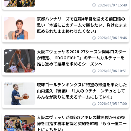
2026/08/07 15:48
京都ハンナリーズで在籍4年目を迎える前田悟の
思い「本当にこのチームで勝ちたい、負けたまま
舐められたまま終わりたくない」
2026/08/06 19:46
大阪エヴェッサの2026-27シーズン開幕ロスター
が確定、『DOG FIGHT』のチームカルチャーを
推し進めて結果を求めるシーズンへ
2026/08/06 10:51
琉球ゴールデンキングスに待望の帰還を果たした
山内盛久（後編）「1人のウチナーンチュとして
みんなが誇りに思えるチームにしていく」
2026/08/05 17:00
大阪エヴェッサが3度のアキレス腱断裂からの復
帰を目指す橋本拓哉と契約を締結「もう一度コー
トに立ちたい」