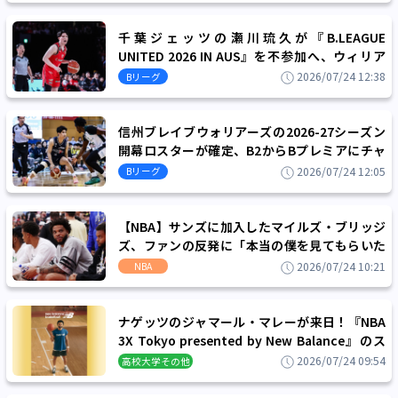
千葉ジェッツの瀬川琉久が『B.LEAGUE
UNITED 2026 IN AUS』を不参加へ、ウィリア
ム・ジョーンズカップの直前合宿には参加中
2026/07/24 12:38
Bリーグ
信州ブレイブウォリアーズの2026-27シーズン
開幕ロスターが確定、B2からBプレミアにチャ
レンジするために大幅なチーム刷新を進める
2026/07/24 12:05
Bリーグ
【NBA】サンズに加入したマイルズ・ブリッジ
ズ、ファンの反発に「本当の僕を見てもらいた
い」
2026/07/24 10:21
NBA
ナゲッツのジャマール・マレーが来日！『NBA
3X Tokyo presented by New Balance』のス
ペシャルゲストとしてファンと交流を図る
2026/07/24 09:54
高校大学その他