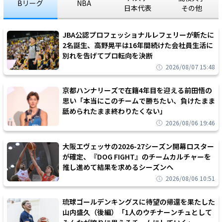
Bリーグ
NBA
日本代表
その他
JBA公認プロフェッショナルレフェリーが新たに
2名誕生、高野晃平は16年間続けた会社員生活に
別れを告げてプロ転向を決断
2026/08/07 15:48
京都ハンナリーズで在籍4年目を迎える前田悟の
思い「本当にこのチームで勝ちたい、負けたまま
舐められたまま終わりたくない」
2026/08/06 19:46
大阪エヴェッサの2026-27シーズン開幕ロスター
が確定、『DOG FIGHT』のチームカルチャーを
推し進めて結果を求めるシーズンへ
2026/08/06 10:51
琉球ゴールデンキングスに待望の帰還を果たした
山内盛久（後編）「1人のウチナーンチュとして