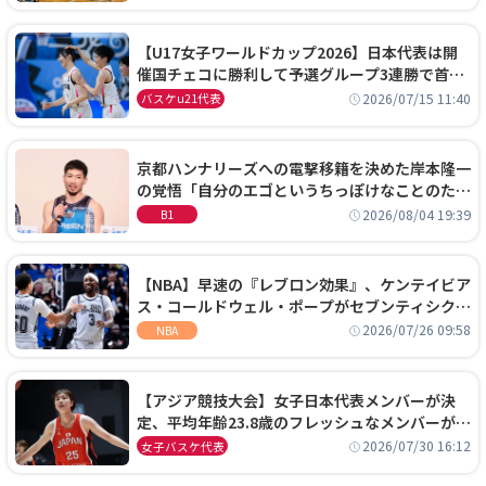
【U17女子ワールドカップ2026】日本代表は開
催国チェコに勝利して予選グループ3連勝で首位
通過！準々決勝の相手はエジプトに決定
2026/07/15 11:40
バスケu21代表
京都ハンナリーズへの電撃移籍を決めた岸本隆一
の覚悟「自分のエゴというちっぽけなことのため
に、京都に来たわけではない」
2026/08/04 19:39
B1
【NBA】早速の『レブロン効果』、ケンテイビア
ス・コールドウェル・ポープがセブンティシクサ
ーズに1年契約で加入
2026/07/26 09:58
NBA
【アジア競技大会】女子日本代表メンバーが決
定、平均年齢23.8歳のフレッシュなメンバーが日
本開催の大舞台で頂点を狙う
2026/07/30 16:12
女子バスケ代表