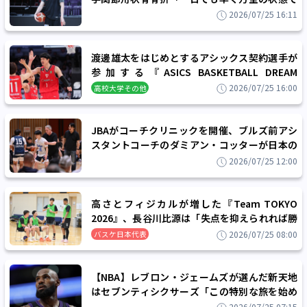
コートに戻れるよう頑張っていきます」
2026/07/25 16:11
バスケ日本代表
渡邊雄太をはじめとするアシックス契約選手が
参加する『ASICS BASKETBALL DREAM
PROJECT 2026 SUMMER』を初開催
2026/07/25 16:00
高校大学その他
JBAがコーチクリニックを開催、ブルズ前アシ
スタントコーチのダミアン・コッターが日本の
指導者たちに伝えたいことは？
2026/07/25 12:00
高校大学その他
高さとフィジカルが増した『Team TOKYO
2026』、長谷川比源は「失点を抑えられれば勝
てる」と自信
2026/07/25 08:00
バスケ日本代表
【NBA】レブロン・ジェームズが選んだ新天地
はセブンティシクサーズ「この特別な旅を始め
られることに興奮している」