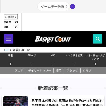
＞
B1
試合終了
73
宇都宮
71
琉球
TOP
>
新着記事一覧
新着
Bリーグ
NBA
バスケ日本代表
中学・高校・大学
その他
＋
＋
＋
＋
＋
スコア
デイリーサマリー
順位
スタッツ
クラブ
新着記事一覧
男子日本代表の川真田紘也が全治3～4カ月の右
手関節舟状骨骨折「一日でも早く万全の状態で