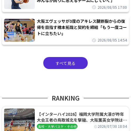
みんなが誇りに思えるチームにしていく」
2026/08/05 17:00
大阪エヴェッサが3度のアキレス腱断裂からの復
帰を目指す橋本拓哉と契約を締結「もう一度コー
トに立ちたい」
2026/08/05 14:54
すべて見る
RANKING
【インターハイ2026】福岡大学附属大濠が昨年
大会王者の鳥取城北を撃破、大阪薫英女学院は岐
阜女子に完勝、大会3日目試合結果
2026/07/30 18:04
高校・大学バスケ・その他