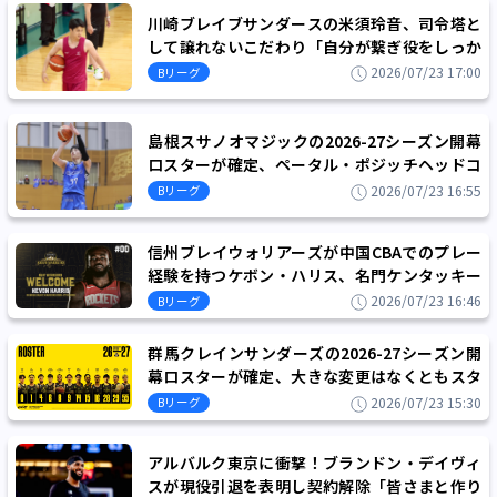
川崎ブレイブサンダースの米須玲音、司令塔と
して譲れないこだわり「自分が繋ぎ役をしっか
りできるよう外国籍にもガツガツ言っていく」
2026/07/23 17:00
Bリーグ
島根スサノオマジックの2026-27シーズン開幕
ロスターが確定、ペータル・ポジッチヘッドコ
ーチ体制2年目の飛躍を目指す
2026/07/23 16:55
Bリーグ
信州ブレイウォリアーズが中国CBAでのプレー
経験を持つケボン・ハリス、名門ケンタッキー
大出身のマーカス・リーと契約を締結
2026/07/23 16:46
Bリーグ
群馬クレインサンダーズの2026-27シーズン開
幕ロスターが確定、大きな変更はなくともスタ
ンリー・ジョンソンという大型補強に成功
2026/07/23 15:30
Bリーグ
アルバルク東京に衝撃！ブランドン・デイヴィ
スが現役引退を表明し契約解除「皆さまと作り