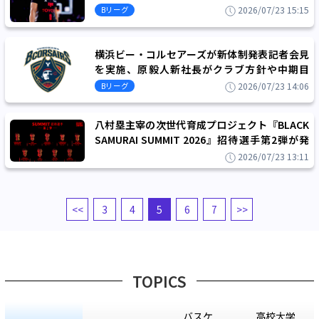
上げた思い出はいつまでも大切にいたします」
2026/07/23 15:15
Bリーグ
横浜ビー・コルセアーズが新体制発表記者会見
を実施、原毅人新社長がクラブ方針や中期目
標、新アリーナ構想について語る
2026/07/23 14:06
Bリーグ
八村塁主宰の次世代育成プロジェクト『BLACK
SAMURAI SUMMIT 2026』招待選手第2弾が発
表、U18世代のトップ選手が集結
2026/07/23 13:11
高校大学その他
<<
3
4
5
6
7
>>
TOPICS
バスケ
高校大学