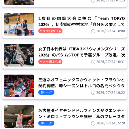
2026/07/25 07:15
NBA
2度目の国際大会に挑む『Team TOKYO
2026』、初参戦の中村太地「自分を必要として
くれる場所でプレーできることは幸せ」
2026/07/24 18:00
バスケ日本代表
女子日本代表は『FIBA 3×3ウィメンズシリーズ
2026』のバタムSTOPで予選グループ敗退、次
戦の東京開催で巻き返しを図る
2026/07/24 16:31
バスケ日本代表
三遠ネオフェニックスがヴィット・ブラウンと
契約締結、昨シーズンはトルコの名門ベシクタ
シュJKでプレーしたビッグマン
2026/07/24 16:22
Bリーグ
名古屋ダイヤモンドドルフィンズがクエンティ
ン・ミロラ・ブラウンを獲得「私のプレースタ
イルは常にハードにプレーすること」
2026/07/24 15:28
Bリーグ