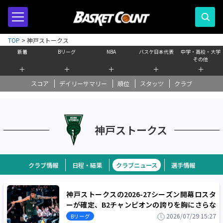
TOP
>
神戸ストークス
新着
Bリーグ
NBA
バスケ日本代表
中学・高校・大学
その他
＋
＋
＋
＋
＋
スコア
デイリーサマリー
順位
スタッツ
クラブ
神戸ストークス
クラブ情報
日程・結果
クラブニュース
選手情報
神戸ストークスの2026-27シーズン開幕ロスタ
ーが確定、B2チャンピオンの誇りを胸にさらな
る進化を続ける
2026/07/29 15:27
Bリーグ