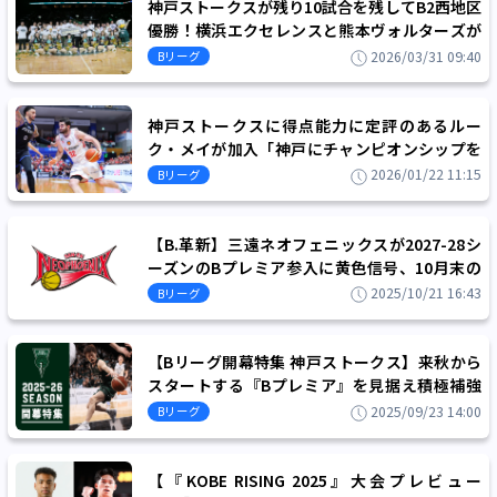
神戸ストークスが残り10試合を残してB2西地区
優勝！横浜エクセレンスと熊本ヴォルターズが
新たにプレーオフ進出を決める
2026/03/31 09:40
Bリーグ
神戸ストークスに得点能力に定評のあるルー
ク・メイが加入「神戸にチャンピオンシップを
もたらす手助けができれば」
2026/01/22 11:15
Bリーグ
【B.革新】三遠ネオフェニックスが2027-28シ
ーズンのBプレミア参入に黄色信号、10月末の
臨時ライセンス判定理事会にて継続審議
2025/10/21 16:43
Bリーグ
【Bリーグ開幕特集 神戸ストークス】来秋から
スタートする『Bプレミア』を見据え積極補強
を敢行！B2優勝へまっしぐら!!
2025/09/23 14:00
Bリーグ
【『KOBE RISING 2025』大会プレビュー