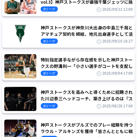
vol.3】神戸ストークスが最強千葉ジェッツに挑
む！
2025/09/22 12:00
Bリーグ
神戸ストークスが神奈川大出身の中島三千哉と
アマチュア契約を締結、地元出身選手として活
躍が期待されるガード
2025/09/10 16:27
Bリーグ
特別指定選手ながら存在感を示した神戸ストー
クスの野溝利一「小さい選手がコートを支配し
てるのが一番面白い」
2025/09/04 17:00
Bリーグ
神戸ストークスを高みへと導くために招聘され
た川辺泰三ヘッドコーチ、築き上げるのは『ス
トークスプライド』を備えた戦う集団
2025/08/28 17:00
Bリーグ
神戸ストークスがブルズでのプレー経験を持つ
ラウル・アルキンズを獲得「皆さんとともに戦