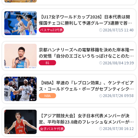
【U17女子ワールドカップ2026】日本代表は開
催国チェコに勝利して予選グループ3連勝で首位
通過！準々決勝の相手はエジプトに決定
2026/07/15 11:40
バスケu21代表
京都ハンナリーズへの電撃移籍を決めた岸本隆一
の覚悟「自分のエゴというちっぽけなことのため
に、京都に来たわけではない」
2026/08/04 19:39
B1
【NBA】早速の『レブロン効果』、ケンテイビア
ス・コールドウェル・ポープがセブンティシクサ
ーズに1年契約で加入
2026/07/26 09:58
NBA
【アジア競技大会】女子日本代表メンバーが決
定、平均年齢23.8歳のフレッシュなメンバーが日
本開催の大舞台で頂点を狙う
2026/07/30 16:12
女子バスケ代表