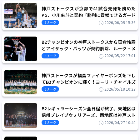
神戸ストークスが京都で41試合先発を務めた
PG、小川麻斗と契約「勝利に貢献できるガード
になれるよう、全力で頑張ります」
2026/06/09 15:36
Bリーグ
B2チャンピオンの神戸ストークスから笹倉怜寿
とアイザック・バッツが契約解除、ルーク・メ
イを含む4選手が契約を満了
2026/05/22 17:01
Bリーグ
神戸ストークスが福島ファイヤーボンズを下し
てB2チャンピオンに輝く！ヨーリ・チャイルズ
がMVPを受賞
2026/05/18 10:27
Bリーグ
B2レギュラーシーズン全日程が終了、東地区は
信州ブレイブウォリアーズ、西地区は神戸スト
ークスが地区優勝を飾る
2026/04/27 10:40
Bリーグ