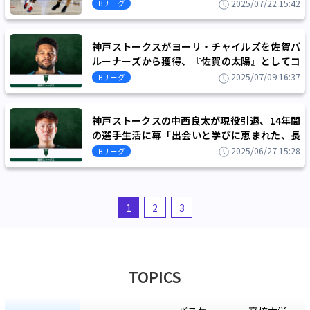
い、全力を尽くす日が待ちきれません」
2025/07/22 15:42
Bリーグ
神戸ストークスがヨーリ・チャイルズを佐賀バ
ルーナーズから獲得、『佐賀の太陽』としてコ
ート内外で愛されたプレーヤー
2025/07/09 16:37
Bリーグ
神戸ストークスの中西良太が現役引退、14年間
の選手生活に幕「出会いと学びに恵まれた、長
いようであっという間の時間」
2025/06/27 15:28
Bリーグ
1
2
3
TOPICS