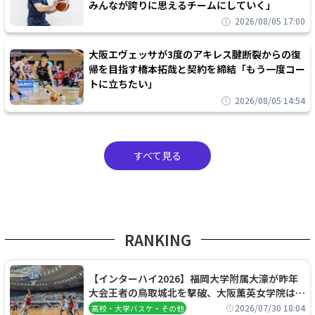
みんなが誇りに思えるチームにしていく」
2026/08/05 17:00
大阪エヴェッサが3度のアキレス腱断裂からの復
帰を目指す橋本拓哉と契約を締結「もう一度コー
トに立ちたい」
2026/08/05 14:54
すべて見る
RANKING
【インターハイ2026】福岡大学附属大濠が昨年
大会王者の鳥取城北を撃破、大阪薫英女学院は岐
阜女子に完勝、大会3日目試合結果
2026/07/30 18:04
高校・大学バスケ・その他