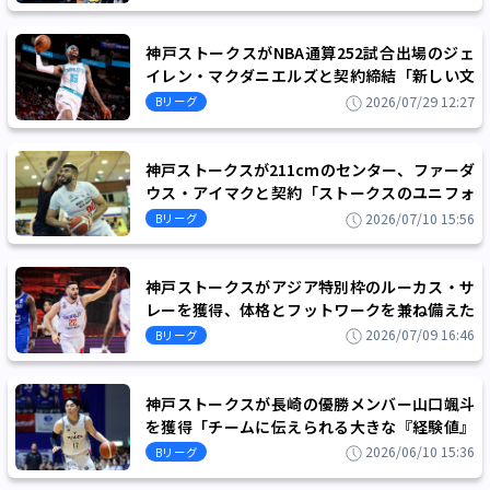
神戸ストークスがNBA通算252試合出場のジェ
イレン・マクダニエルズと契約締結「新しい文
化に飛び込めることにワクワクしています」
2026/07/29 12:27
Bリーグ
神戸ストークスが211cmのセンター、ファーダ
ウス・アイマクと契約「ストークスのユニフォ
ームを着て暴れ回るのが待ちきれません」
2026/07/10 15:56
Bリーグ
神戸ストークスがアジア特別枠のルーカス・サ
レーを獲得、体格とフットワークを兼ね備えた
スモールフォワード
2026/07/09 16:46
Bリーグ
神戸ストークスが長崎の優勝メンバー山口颯斗
を獲得「チームに伝えられる大きな『経験値』
が自分にはあると思っています」
2026/06/10 15:36
Bリーグ