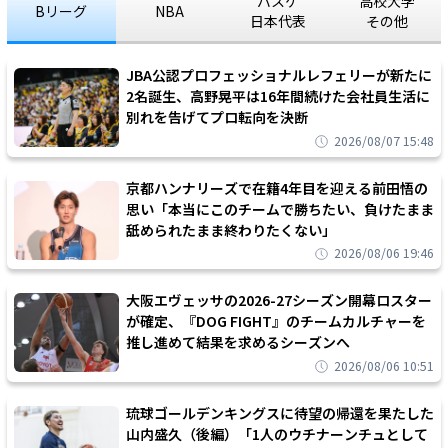
バスケ
高校大学
Bリーグ
NBA
日本代表
その他
JBA公認プロフェッショナルレフェリーが新たに
2名誕生、高野晃平は16年間続けた会社員生活に
別れを告げてプロ転向を決断
2026/08/07 15:48
京都ハンナリーズで在籍4年目を迎える前田悟の
思い「本当にこのチームで勝ちたい、負けたまま
舐められたまま終わりたくない」
2026/08/06 19:46
大阪エヴェッサの2026-27シーズン開幕ロスター
が確定、『DOG FIGHT』のチームカルチャーを
推し進めて結果を求めるシーズンへ
2026/08/06 10:51
琉球ゴールデンキングスに待望の帰還を果たした
山内盛久（後編）「1人のウチナーンチュとして