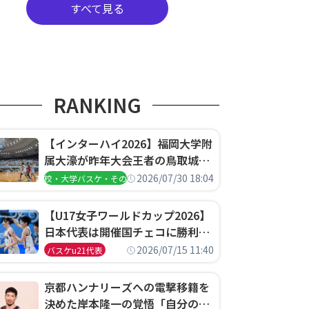
すべて見る
RANKING
【インターハイ2026】福岡大学附
属大濠が昨年大会王者の鳥取城北
を撃破、大阪薫英女学院は岐阜女
2026/07/30 18:04
高校・大学バスケ・その他
子に完勝、大会3日目試合結果
【U17女子ワールドカップ2026】
日本代表は開催国チェコに勝利し
て予選グループ3連勝で首位通
2026/07/15 11:40
バスケu21代表
過！準々決勝の相手はエジプトに
決定
京都ハンナリーズへの電撃移籍を
決めた岸本隆一の覚悟「自分のエ