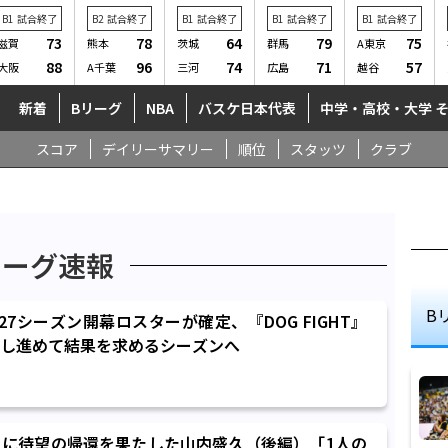
B1
試合終了
B2
試合終了
B1
試合終了
B1
試合終了
B1
試合終了
73
78
64
79
75
滋賀
熊本
茨城
群馬
A東京
88
96
74
71
57
大阪
A千葉
三河
広島
越谷
新着
Bリーグ
NBA
バスケ日本代表
中学・高校・大学 
スコア
デイリーサマリー
順位
スタッツ
クラブ
リーグ速報
B
-27シーズン開幕ロスターが確定、『DOG FIGHT』
し進めて結果を求めるシーズンへ
に待望の帰還を果たした山内盛久（後編）「1人の