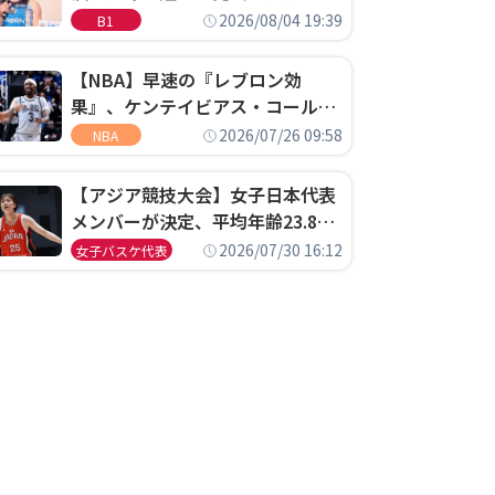
ゴというちっぽけなことのため
2026/08/04 19:39
B1
に、京都に来たわけではない」
【NBA】早速の『レブロン効
果』、ケンテイビアス・コールド
ウェル・ポープがセブンティシク
2026/07/26 09:58
NBA
サーズに1年契約で加入
【アジア競技大会】女子日本代表
メンバーが決定、平均年齢23.8歳
のフレッシュなメンバーが日本開
2026/07/30 16:12
女子バスケ代表
催の大舞台で頂点を狙う