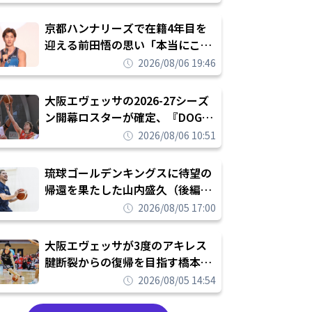
れを告げてプロ転向を決断
京都ハンナリーズで在籍4年目を
迎える前田悟の思い「本当にこの
チームで勝ちたい、負けたまま舐
2026/08/06 19:46
められたまま終わりたくない」
大阪エヴェッサの2026-27シーズ
ン開幕ロスターが確定、『DOG
FIGHT』のチームカルチャーを推
2026/08/06 10:51
し進めて結果を求めるシーズンへ
琉球ゴールデンキングスに待望の
帰還を果たした山内盛久（後編）
「1人のウチナーンチュとしてみ
2026/08/05 17:00
んなが誇りに思えるチームにして
いく」
大阪エヴェッサが3度のアキレス
腱断裂からの復帰を目指す橋本拓
哉と契約を締結「もう一度コート
2026/08/05 14:54
に立ちたい」