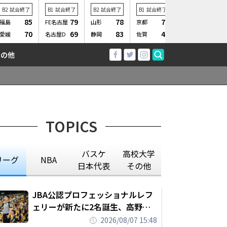
B2
試合終了
B1
試合終了
B2
試合終了
B1
試合終了
B1
試合終了
85
79
78
70
68
福島
FE名古屋
山形
京都
仙台
70
69
83
48
72
愛媛
名古屋D
静岡
佐賀
横浜BC
その他
TOPICS
バスケ
高校大学
リーグ
NBA
日本代表
その他
JBA公認プロフェッショナルレフ
ェリーが新たに2名誕生、高野晃
平は16年間続けた会社員生活に別
2026/08/07 15:48