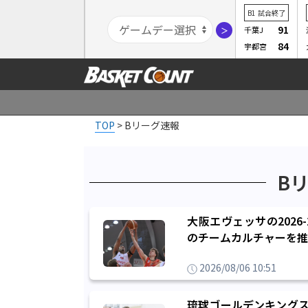
B1
試合終了
91
千葉J
＞
84
宇都宮
TOP
>
Bリーグ速報
B
大阪エヴェッサの2026
のチームカルチャーを推
2026/08/06 10:51
琉球ゴールデンキングス