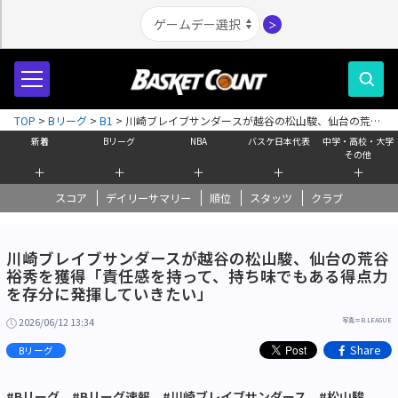
＞
TOP
>
Bリーグ
>
B1
>
川崎ブレイブサンダースが越谷の松山駿、仙台の荒谷
裕秀を獲得「責任感を持って、持ち味でもある得点力を存分に発揮していき
新着
Bリーグ
NBA
バスケ日本代表
中学・高校・大学
たい」
その他
＋
＋
＋
＋
＋
スコア
デイリーサマリー
順位
スタッツ
クラブ
川崎ブレイブサンダースが越谷の松山駿、仙台の荒谷
裕秀を獲得「責任感を持って、持ち味でもある得点力
を存分に発揮していきたい」
2026/06/12 13:34
写真＝B.LEAGUE
Share
Bリーグ
#Bリーグ
#Bリーグ速報
#川崎ブレイブサンダース
#松山駿