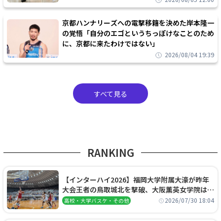
京都ハンナリーズへの電撃移籍を決めた岸本隆一
の覚悟「自分のエゴというちっぽけなことのため
に、京都に来たわけではない」
2026/08/04 19:39
すべて見る
RANKING
【インターハイ2026】福岡大学附属大濠が昨年
大会王者の鳥取城北を撃破、大阪薫英女学院は岐
阜女子に完勝、大会3日目試合結果
2026/07/30 18:04
高校・大学バスケ・その他