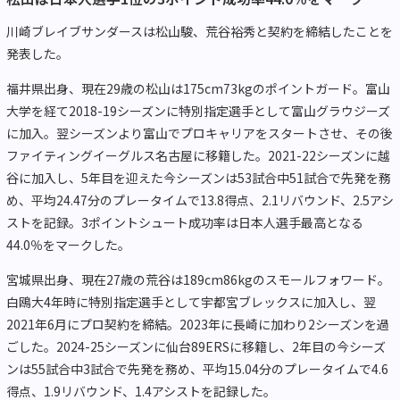
川崎ブレイブサンダースは松山駿、荒谷裕秀と契約を締結したことを
発表した。
福井県出身、現在29歳の松山は175cm73kgのポイントガード。富山
大学を経て2018-19シーズンに特別指定選手として富山グラウジーズ
に加入。翌シーズンより富山でプロキャリアをスタートさせ、その後
ファイティングイーグルス名古屋に移籍した。2021-22シーズンに越
谷に加入し、5年目を迎えた今シーズンは53試合中51試合で先発を務
め、平均24.47分のプレータイムで13.8得点、2.1リバウンド、2.5アシ
ストを記録。3ポイントシュート成功率は日本人選手最高となる
44.0％をマークした。
宮城県出身、現在27歳の荒谷は189cm86kgのスモールフォワード。
白鴎大4年時に特別指定選手として宇都宮ブレックスに加入し、翌
2021年6月にプロ契約を締結。2023年に長崎に加わり2シーズンを過
ごした。2024-25シーズンに仙台89ERSに移籍し、2年目の今シーズ
ンは55試合中3試合で先発を務め、平均15.04分のプレータイムで4.6
得点、1.9リバウンド、1.4アシストを記録した。