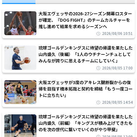
大阪エヴェッサの2026-27シーズン開幕ロスター
が確定、『DOG FIGHT』のチームカルチャーを
推し進めて結果を求めるシーズンへ
2026/08/06 10:51
琉球ゴールデンキングスに待望の帰還を果たした
山内盛久（後編）「1人のウチナーンチュとして
みんなが誇りに思えるチームにしていく」
2026/08/05 17:00
大阪エヴェッサが3度のアキレス腱断裂からの復
帰を目指す橋本拓哉と契約を締結「もう一度コー
トに立ちたい」
2026/08/05 14:54
琉球ゴールデンキングスに待望の帰還を果たした
山内盛久（前編）「キングスが積み上げてきたも
のを次の世代に繋いでいくのがやり甲斐」
2026/08/05 12:00