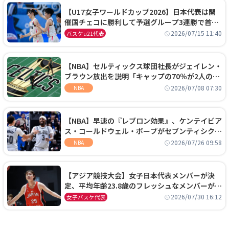
【U17女子ワールドカップ2026】日本代表は開
催国チェコに勝利して予選グループ3連勝で首位
通過！準々決勝の相手はエジプトに決定
2026/07/15 11:40
バスケu21代表
【NBA】セルティックス球団社長がジェイレン・
ブラウン放出を説明「キャップの70％が2人の選
手に集中するチームでは勝てない」
2026/07/08 07:30
NBA
【NBA】早速の『レブロン効果』、ケンテイビア
ス・コールドウェル・ポープがセブンティシクサ
ーズに1年契約で加入
2026/07/26 09:58
NBA
【アジア競技大会】女子日本代表メンバーが決
定、平均年齢23.8歳のフレッシュなメンバーが日
本開催の大舞台で頂点を狙う
2026/07/30 16:12
女子バスケ代表