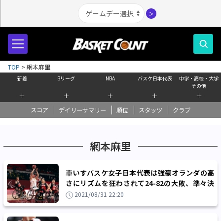
＞
TOP
>
網本麻里
新着
Bリーグ
NBA
バスケ日本代表
中学・高校・大学
その他
＋
＋
＋
＋
＋
スコア
デイリーサマリー
順位
スタッツ
クラブ
網本麻里
車いすバスケ女子日本代表は強豪オランダの高
さにリズムを狂わされて24-82の大敗、準々決
勝に敗れてメダル獲得の夢が潰える
2021/08/31 22:20