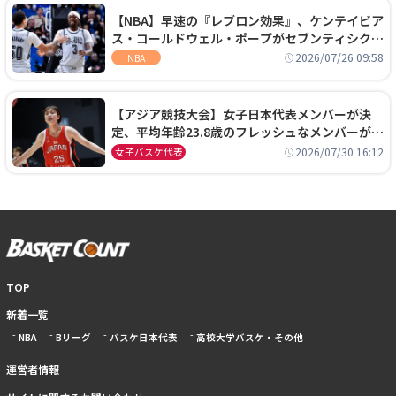
【NBA】早速の『レブロン効果』、ケンテイビア
ス・コールドウェル・ポープがセブンティシクサ
ーズに1年契約で加入
2026/07/26 09:58
NBA
【アジア競技大会】女子日本代表メンバーが決
定、平均年齢23.8歳のフレッシュなメンバーが日
本開催の大舞台で頂点を狙う
2026/07/30 16:12
女子バスケ代表
TOP
新着一覧
NBA
Bリーグ
バスケ日本代表
高校大学バスケ・その他
運営者情報