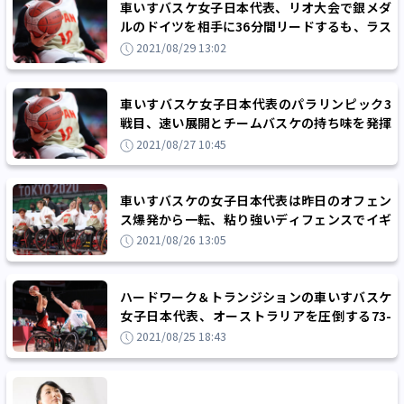
車いすバスケ女子日本代表、リオ大会で銀メダ
ルのドイツを相手に36分間リードするも、ラス
ト30秒で逆転される痛恨の一敗
2021/08/29 13:02
車いすバスケ女子日本代表のパラリンピック3
戦目、速い展開とチームバスケの持ち味を発揮
できずにカナダに35-61の大敗
2021/08/27 10:45
車いすバスケの女子日本代表は昨日のオフェン
ス爆発から一転、粘り強いディフェンスでイギ
リスとの接戦を制す
2021/08/26 13:05
ハードワーク＆トランジションの車いすバスケ
女子日本代表、オーストラリアを圧倒する73-
47のパラ初戦快勝スタート
2021/08/25 18:43