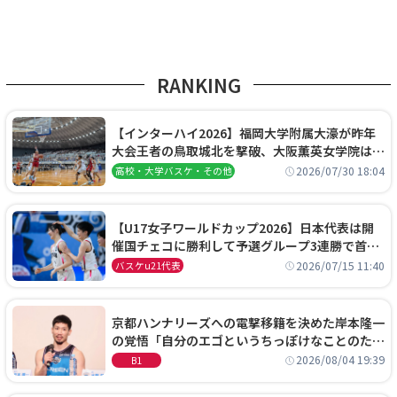
RANKING
【インターハイ2026】福岡大学附属大濠が昨年
大会王者の鳥取城北を撃破、大阪薫英女学院は岐
阜女子に完勝、大会3日目試合結果
2026/07/30 18:04
高校・大学バスケ・その他
【U17女子ワールドカップ2026】日本代表は開
催国チェコに勝利して予選グループ3連勝で首位
通過！準々決勝の相手はエジプトに決定
2026/07/15 11:40
バスケu21代表
京都ハンナリーズへの電撃移籍を決めた岸本隆一
の覚悟「自分のエゴというちっぽけなことのため
に、京都に来たわけではない」
2026/08/04 19:39
B1