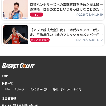
京都ハンナリーズへの電撃移籍を決めた岸本隆一
の覚悟「自分のエゴというちっぽけなことのため
に、京都に来たわけではない」
2026/08/04 19:39
B1
【アジア競技大会】女子日本代表メンバーが決
定、平均年齢23.8歳のフレッシュなメンバーが日
本開催の大舞台で頂点を狙う
2026/07/30 16:12
女子バスケ代表
TOP
新着一覧
NBA
Bリーグ
バスケ日本代表
高校大学バスケ・その他
運営者情報
サイトに関するお問い合わせ