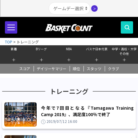
＞
TOP
>
トレーニング
新着
Bリーグ
NBA
バスケ日本代表
中学・高校・大学
その他
＋
＋
＋
＋
＋
スコア
デイリーサマリー
順位
スタッツ
クラブ
トレーニング
今年で7回目となる『Tamagawa Training
Camp 2019』、満足度100％で終了
2019/07/12 16:00