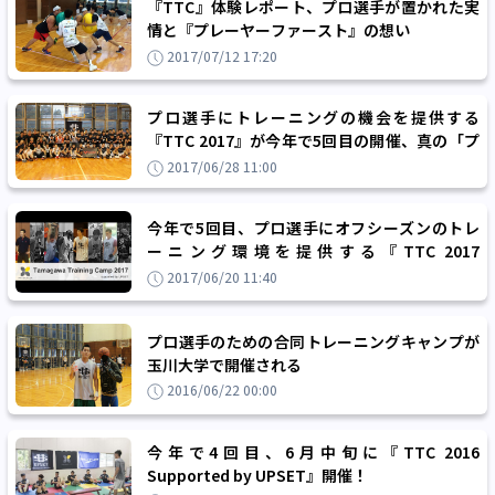
『TTC』体験レポート、プロ選手が置かれた実
情と『プレーヤーファースト』の想い
2017/07/12 17:20
プロ選手にトレーニングの機会を提供する
『TTC 2017』が今年で5回目の開催、真の「プ
レーヤーファースト」を実現
2017/06/28 11:00
今年で5回目、プロ選手にオフシーズンのトレ
ーニング環境を提供する『TTC 2017
Supported by UPSET』が今週末に開催！
2017/06/20 11:40
プロ選手のための合同トレーニングキャンプが
玉川大学で開催される
2016/06/22 00:00
今年で4回目、6月中旬に『TTC 2016
Supported by UPSET』開催！