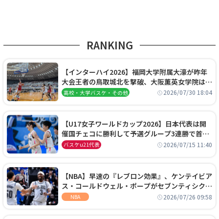
RANKING
【インターハイ2026】福岡大学附属大濠が昨年
大会王者の鳥取城北を撃破、大阪薫英女学院は岐
阜女子に完勝、大会3日目試合結果
2026/07/30 18:04
高校・大学バスケ・その他
【U17女子ワールドカップ2026】日本代表は開
催国チェコに勝利して予選グループ3連勝で首位
通過！準々決勝の相手はエジプトに決定
2026/07/15 11:40
バスケu21代表
【NBA】早速の『レブロン効果』、ケンテイビア
ス・コールドウェル・ポープがセブンティシクサ
ーズに1年契約で加入
2026/07/26 09:58
NBA