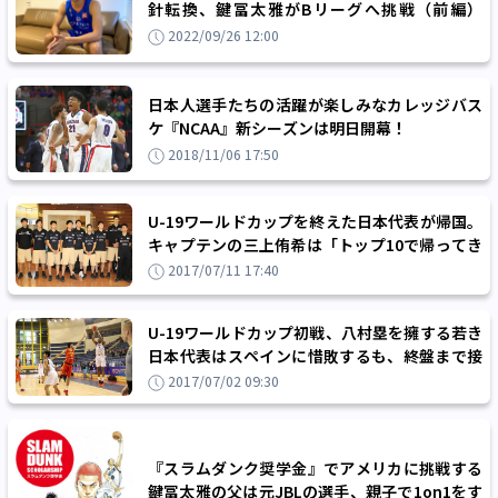
針転換、鍵冨太雅がBリーグへ挑戦（前編）
「もっとバスケをしたい」
2022/09/26 12:00
日本人選手たちの活躍が楽しみなカレッジバス
ケ『NCAA』新シーズンは明日開幕！
2018/11/06 17:50
U-19ワールドカップを終えた日本代表が帰国。
キャプテンの三上侑希は「トップ10で帰ってき
て良かった」と笑顔で報告
2017/07/11 17:40
U-19ワールドカップ初戦、八村塁を擁する若き
日本代表はスペインに惜敗するも、終盤まで接
戦を演じる大健闘のスタート
2017/07/02 09:30
『スラムダンク奨学金』でアメリカに挑戦する
鍵冨太雅の父は元JBLの選手、親子で1on1をす