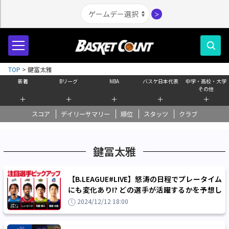
＞
TOP
>
鍵冨太雅
新着
Bリーグ
NBA
バスケ日本代表
中学・高校・大学
その他
＋
＋
＋
＋
＋
スコア
デイリーサマリー
順位
スタッツ
クラブ
鍵冨太雅
【B.LEAGUE#LIVE】怒涛の日程でプレータイム
にも変化あり!? どの選手が活躍するかを予想し
てBリーグの試合をもっと楽しもう！
2024/12/12 18:00