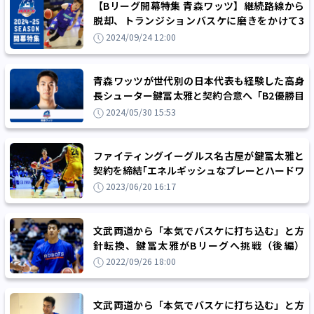
【Bリーグ開幕特集 青森ワッツ】継続路線から
脱却、トランジションバスケに磨きをかけて3
年連続のプレーオフ進出を目指す！
2024/09/24 12:00
青森ワッツが世代別の日本代表も経験した高身
長シューター鍵冨太雅と契約合意へ「B2優勝目
指して頑張ります！」
2024/05/30 15:53
ファイティングイーグルス名古屋が鍵冨太雅と
契約を締結｢エネルギッシュなプレーとハードワ
ークでチームの勝利に貢献します｣
2023/06/20 16:17
文武両道から「本気でバスケに打ち込む」と方
針転換、鍵冨太雅がBリーグへ挑戦（後編）
「自分のムーブメントすべてを100％で」
2022/09/26 18:00
文武両道から「本気でバスケに打ち込む」と方