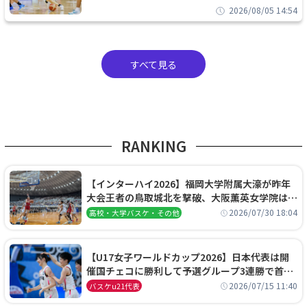
2026/08/05 14:54
すべて見る
RANKING
【インターハイ2026】福岡大学附属大濠が昨年
大会王者の鳥取城北を撃破、大阪薫英女学院は岐
阜女子に完勝、大会3日目試合結果
2026/07/30 18:04
高校・大学バスケ・その他
【U17女子ワールドカップ2026】日本代表は開
催国チェコに勝利して予選グループ3連勝で首位
通過！準々決勝の相手はエジプトに決定
2026/07/15 11:40
バスケu21代表