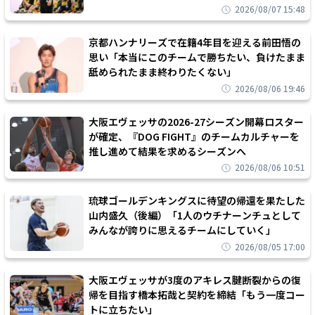
2026/08/07 15:48
京都ハンナリーズで在籍4年目を迎える前田悟の
思い「本当にこのチームで勝ちたい、負けたまま
舐められたまま終わりたくない」
2026/08/06 19:46
大阪エヴェッサの2026-27シーズン開幕ロスター
が確定、『DOG FIGHT』のチームカルチャーを
推し進めて結果を求めるシーズンへ
2026/08/06 10:51
琉球ゴールデンキングスに待望の帰還を果たした
山内盛久（後編）「1人のウチナーンチュとして
みんなが誇りに思えるチームにしていく」
2026/08/05 17:00
大阪エヴェッサが3度のアキレス腱断裂からの復
帰を目指す橋本拓哉と契約を締結「もう一度コー
トに立ちたい」