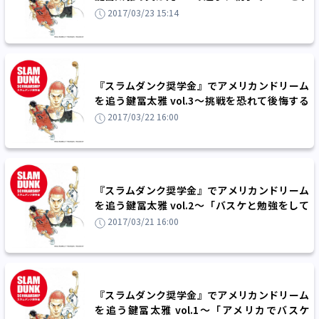
る『リアル沢北親子』だった！
2017/03/23 15:14
『スラムダンク奨学金』でアメリカンドリーム
を追う鍵冨太雅 vol.3～挑戦を恐れて後悔する
ようなことは、もうしたくない
2017/03/22 16:00
『スラムダンク奨学金』でアメリカンドリーム
を追う鍵冨太雅 vol.2～「バスケと勉強をして
おけ」という環境で勝負の1年間
2017/03/21 16:00
『スラムダンク奨学金』でアメリカンドリーム
を追う鍵冨太雅 vol.1～「アメリカでバスケ