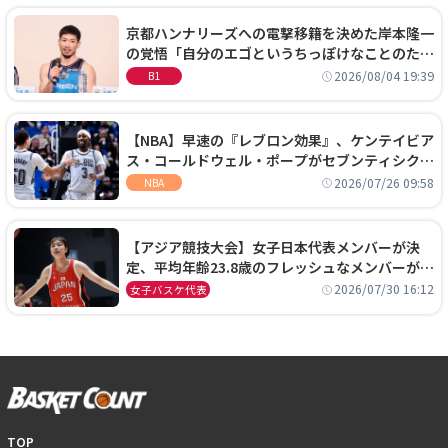
京都ハンナリーズへの電撃移籍を決めた岸本隆一
の覚悟「自分のエゴというちっぽけなことのため
に、京都に来たわけではない」
2026/08/04 19:39
B1
【NBA】早速の『レブロン効果』、ケンテイビア
ス・コールドウェル・ポープがセブンティシクサ
ーズに1年契約で加入
2026/07/26 09:58
NBA
【アジア競技大会】女子日本代表メンバーが決
定、平均年齢23.8歳のフレッシュなメンバーが日
本開催の大舞台で頂点を狙う
2026/07/30 16:12
女子バスケ代表
TOP