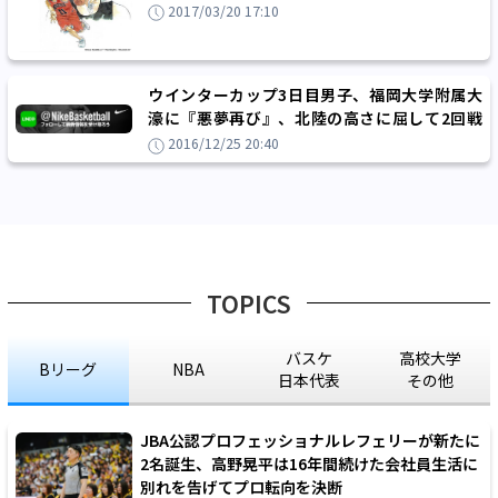
を」という夢を実現させるために
2017/03/20 17:10
ウインターカップ3日目男子、福岡大学附属大
濠に『悪夢再び』、北陸の高さに屈して2回戦
で姿を消す
2016/12/25 20:40
TOPICS
バスケ
高校大学
Bリーグ
NBA
日本代表
その他
JBA公認プロフェッショナルレフェリーが新たに
2名誕生、高野晃平は16年間続けた会社員生活に
別れを告げてプロ転向を決断