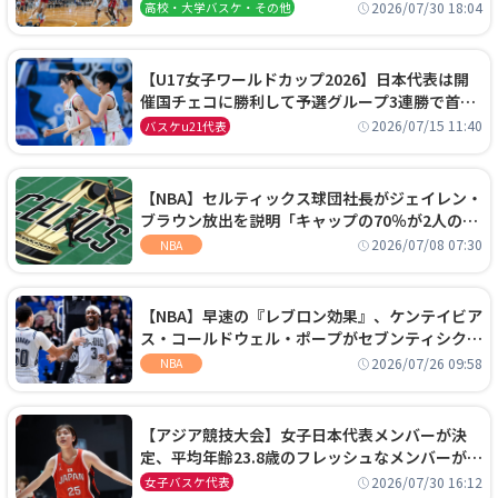
阜女子に完勝、大会3日目試合結果
2026/07/30 18:04
高校・大学バスケ・その他
【U17女子ワールドカップ2026】日本代表は開
催国チェコに勝利して予選グループ3連勝で首位
通過！準々決勝の相手はエジプトに決定
2026/07/15 11:40
バスケu21代表
【NBA】セルティックス球団社長がジェイレン・
ブラウン放出を説明「キャップの70％が2人の選
手に集中するチームでは勝てない」
2026/07/08 07:30
NBA
【NBA】早速の『レブロン効果』、ケンテイビア
ス・コールドウェル・ポープがセブンティシクサ
ーズに1年契約で加入
2026/07/26 09:58
NBA
【アジア競技大会】女子日本代表メンバーが決
定、平均年齢23.8歳のフレッシュなメンバーが日
本開催の大舞台で頂点を狙う
2026/07/30 16:12
女子バスケ代表