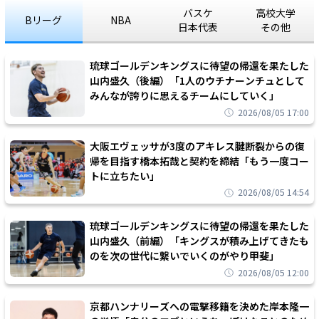
バスケ
高校大学
Bリーグ
NBA
日本代表
その他
琉球ゴールデンキングスに待望の帰還を果たした
山内盛久（後編）「1人のウチナーンチュとして
みんなが誇りに思えるチームにしていく」
2026/08/05 17:00
大阪エヴェッサが3度のアキレス腱断裂からの復
帰を目指す橋本拓哉と契約を締結「もう一度コー
トに立ちたい」
2026/08/05 14:54
琉球ゴールデンキングスに待望の帰還を果たした
山内盛久（前編）「キングスが積み上げてきたも
のを次の世代に繋いでいくのがやり甲斐」
2026/08/05 12:00
京都ハンナリーズへの電撃移籍を決めた岸本隆一