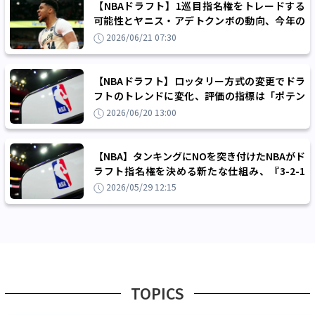
【NBAドラフト】1巡目指名権をトレードする
可能性とヤニス・アデトクンボの動向、今年の
ドラフトは『超』波乱含み？
2026/06/21 07:30
【NBAドラフト】ロッタリー方式の変更でドラ
フトのトレンドに変化、評価の指標は「ポテン
シャルから確実性」へ
2026/06/20 13:00
【NBA】タンキングにNOを突き付けたNBAがド
ラフト指名権を決める新たな仕組み、『3-2-1
ロッタリー』の導入を決める
2026/05/29 12:15
TOPICS