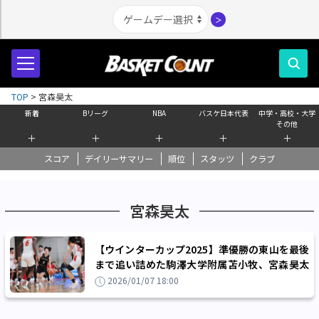
＞
TOP
>
宮森昊太
新着
Bリーグ
NBA
バスケ日本代表
中学・高校・大学
その他
＋
＋
＋
＋
＋
スコア
デイリーサマリー
順位
スタッツ
クラブ
宮森昊太
【ウインターカップ2025】準優勝の東山を最後
まで追い詰めた駒澤大学附属苫小牧、宮森昊太
「内容は僕たちの方が良かった」
2026/01/07 18:00