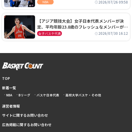
ーズに1年契約で加入
2026/07/26 09:58
NBA
【アジア競技大会】女子日本代表メンバーが決
定、平均年齢23.8歳のフレッシュなメンバーが日
本開催の大舞台で頂点を狙う
2026/07/30 16:12
女子バスケ代表
TOP
新着一覧
NBA
Bリーグ
バスケ日本代表
高校大学バスケ・その他
運営者情報
サイトに関するお問い合わせ
広告掲載に関するお問い合わせ