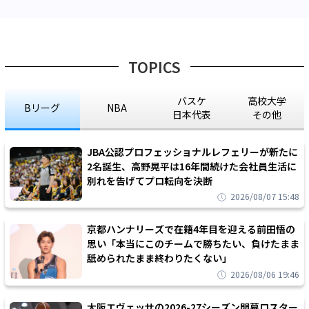
TOPICS
バスケ
高校大学
Bリーグ
NBA
日本代表
その他
JBA公認プロフェッショナルレフェリーが新たに
2名誕生、高野晃平は16年間続けた会社員生活に
別れを告げてプロ転向を決断
2026/08/07 15:48
京都ハンナリーズで在籍4年目を迎える前田悟の
思い「本当にこのチームで勝ちたい、負けたまま
舐められたまま終わりたくない」
2026/08/06 19:46
大阪エヴェッサの2026-27シーズン開幕ロスター