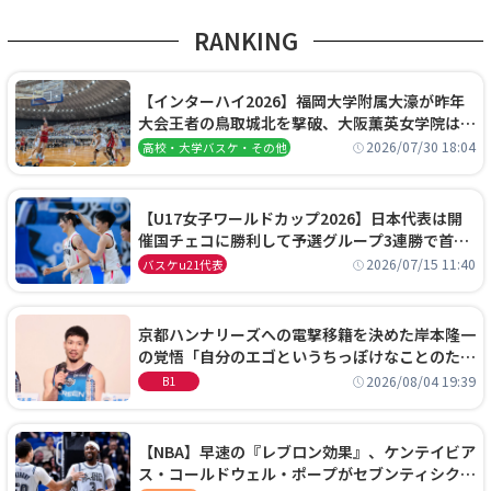
RANKING
【インターハイ2026】福岡大学附属大濠が昨年
大会王者の鳥取城北を撃破、大阪薫英女学院は岐
阜女子に完勝、大会3日目試合結果
2026/07/30 18:04
高校・大学バスケ・その他
【U17女子ワールドカップ2026】日本代表は開
催国チェコに勝利して予選グループ3連勝で首位
通過！準々決勝の相手はエジプトに決定
2026/07/15 11:40
バスケu21代表
京都ハンナリーズへの電撃移籍を決めた岸本隆一
の覚悟「自分のエゴというちっぽけなことのため
に、京都に来たわけではない」
2026/08/04 19:39
B1
【NBA】早速の『レブロン効果』、ケンテイビア
ス・コールドウェル・ポープがセブンティシクサ